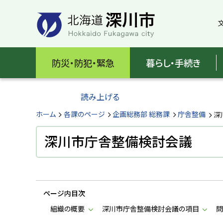
本
本
文
文
へ
へ
メ
戻
北
ニ
る
海
防災・防犯・緊急
暮らし・手続き
ュ
メ
ー
ニ
道
へ
ュ
読み上げる
深
ー
へ
ホーム
各課のページ
企画総務部 総務課
庁舎整備
深
川
戻
る
深川市庁舎整備検討会議
市
ペ
H
ー
o
ジ
k
k
の
a
ページ内目次
ト
i
d
ッ
組織の概要
深川市庁舎整備検討会議の項目
問
o
プ
F