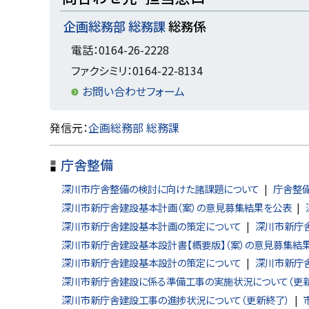
ッ
企画総務部 総務課
総務係
プ
に
電話：0164-26-2228
戻
ファクシミリ：0164-22-8134
る
お問い合わせフォーム
ト
発信元：
企画総務部 総務課
ッ
庁舎整備
プ
に
深川市庁舎整備の検討に向けた諸課題について
庁舎整
戻
深川市新庁舎建設基本計画（案）の意見募集結果を公表
深川市新庁舎建設基本計画の策定について
深川市新庁
る
深川市新庁舎建設基本設計書【概要版】（案）の意見募集結
深川市新庁舎建設基本設計の策定について
深川市新庁
深川市新庁舎建設に係る準備工事の実施状況について（更
深川市新庁舎建設工事の進捗状況について（更新終了）