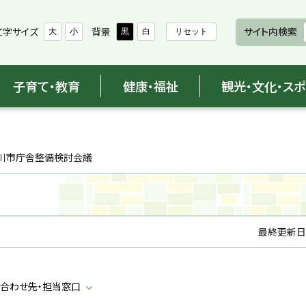
文字サイズ
背景
サイト内検索
大
小
黒
白
リセット
子育て・教育
健康・福祉
観光・文化・ス
川市庁舎整備検討会議
最終更新日
合わせ先・担当窓口