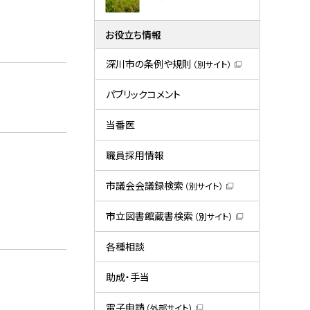
お役立ち情報
深川市の条例や規則
（別サイト）
（
新
規
パブリックコメント
ウ
ィ
ン
当番医
ド
ウ
で
職員採用情報
開
き
ま
市議会会議録検索
（別サイト）
す
（
）
新
規
市立図書館蔵書検索
（別サイト）
ウ
（
ィ
新
ン
規
各種相談
ド
ウ
ウ
ィ
で
ン
助成・手当
開
ド
き
ウ
ま
で
電子申請
（外部サイト）