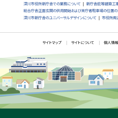
深川市役所新庁舎での業務について
新庁舎庇等建築工事
総合庁舎正面玄関の供用開始および来庁者駐車場の位置の
深川市新庁舎のユニバーサルデザインについて
市役所周
本
サ
サイトマップ
サイトについて
個人情報
文
イ
へ
ト
戻
情
る
メ
報
ニ
ュ
ー
へ
戻
る