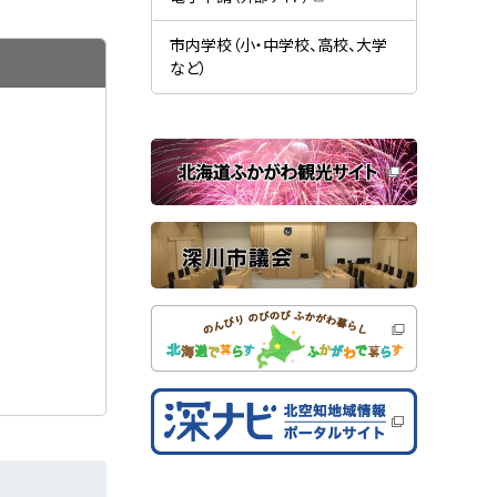
す
開
（
）
き
新
ま
規
市内学校（小・中学校、高校、大学
す
ウ
）
など）
ィ
ン
ド
ウ
で
関
開
き
連
ま
す
サ
）
イ
ト