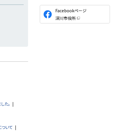
公
Facebookページ
式
深川市役所
S
（
新
N
規
ウ
S
ィ
ン
ド
ウ
で
開
き
ま
す
）
した。
について