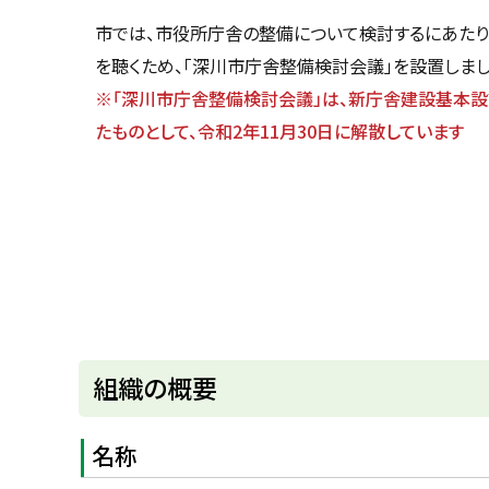
u
へ
k
市では、市役所庁舎の整備について検討するにあたり
戻
a
を聴くため、「深川市庁舎整備検討会議」を設置しまし
g
る
a
※「深川市庁舎整備検討会議」は、新庁舎建設基本
w
a
たものとして、令和2年11月30日に解散しています
c
i
t
y
組織の概要
名称