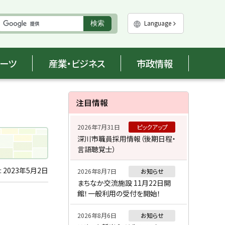
実
Language
検索
行
ポーツ
産業・ビジネス
市政情報
サ
注目情報
イ
2026年7月31日
ピックアップ
ド
深川市職員採用情報（後期日程・
言語聴覚士）
・
メ
:
2023年5月2日
2026年8月7日
お知らせ
まちなか交流施設 11月22日開
ニ
館！一般利用の受付を開始！
ュ
2026年8月6日
お知らせ