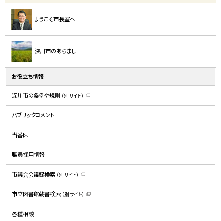
ようこそ市長室へ
深川市のあらまし
お役立ち情報
深川市の条例や規則
（別サイト）
（
新
規
パブリックコメント
ウ
ィ
ン
ド
当番医
ウ
で
開
職員採用情報
き
ま
す
）
市議会会議録検索
（別サイト）
（
新
規
市立図書館蔵書検索
（別サイト）
ウ
（
ィ
新
ン
規
ド
各種相談
ウ
ウ
ィ