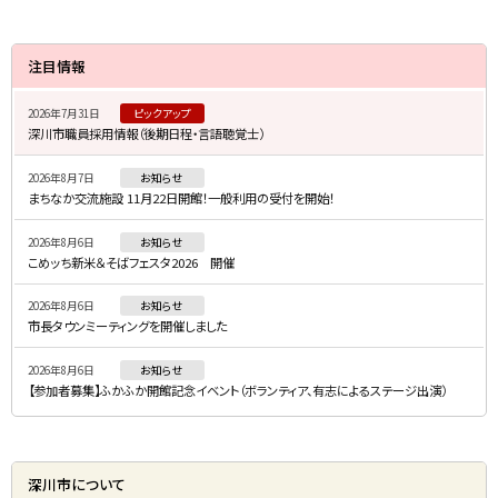
サ
注目情報
イ
2026年7月31日
ピックアップ
ド
深川市職員採用情報（後期日程・言語聴覚士）
・
2026年8月7日
お知らせ
メ
まちなか交流施設 11月22日開館！一般利用の受付を開始！
ニ
2026年8月6日
お知らせ
ュ
こめッち新米＆そばフェスタ2026 開催
ー
2026年8月6日
お知らせ
市長タウンミーティングを開催しました
2026年8月6日
お知らせ
【参加者募集】ふかふか開館記念イベント（ボランティア、有志によるステージ出演）
深川市について