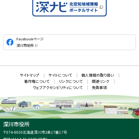
公
Facebookページ
式
深川市役所
S
（
新
N
規
ウ
S
ィ
ン
ド
本
ウ
サ
サイトマップ
サイトについて
個人情報の取り扱い
で
文
開
イ
著作権について
リンクについて
関連リンク
へ
き
ト
ま
ウェブアクセシビリティについて
免責事項
戻
す
情
）
る
メ
報
ニ
ュ
ー
へ
深川市役所
戻
住
〒074-8650
北海道深川市2条17番17号
る
所