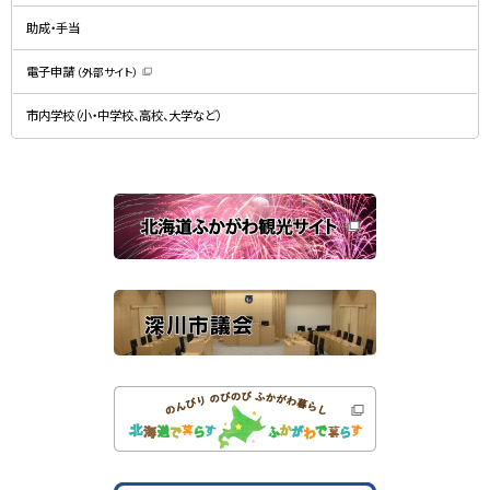
で
ン
開
ド
助成・手当
き
ウ
ま
で
す
開
）
電子申請
（外部サイト）
き
（
ま
新
す
規
）
市内学校（小・中学校、高校、大学など）
ウ
ィ
ン
ド
ウ
で
関
開
き
連
ま
す
サ
）
イ
ト