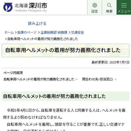
本
文
設定
検索
メニュー
北
へ
海
読み上げる
メ
道
ニ
ホーム
各課のページ
企画総務部 総務課
交通安全
深
ュ
自転車用ヘルメットの着用が努力義務化されました
川
ー
自転車用ヘルメットの着用が努力義務化されました
市
へ
H
o
最終更新日:
2023年7月7日
k
k
ページ内目次
a
i
自転車用ヘルメットの着用が努力義務化されました
問合わせ先・担当窓口
d
o
F
u
自転車用ヘルメットの着用が努力義務化されました
k
a
g
令和5年4月1日から、自転車を運転する人と同乗する人は、ヘルメットを着
a
w
用するよう努めなければなりません。
a
c
自転車用ヘルメットを着用し、頭部を守ることが重要です。正しい交通マナ
i
t