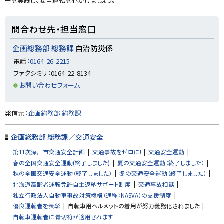
ーを実践し、安全運転を心がけましょう。
y
ト
問合わせ先・担当窓口
ッ
プ
企画総務部 総務課
自治防災係
に
電話：
0164-26-2215
戻
ファクシミリ：0164-22-8134
る
お問い合わせフォーム
ト
発信元：
企画総務部 総務課
ッ
プ
企画総務部 総務課／交通安全
に
第11次深川市交通安全計画
交通事故をゼロに!
交通安全運動
戻
春の全国交通安全運動(終了しました)
夏の交通安全運動（終了しました）
る
秋の全国交通安全運動（終了しました）
冬の交通安全運動（終了しました）
北海道高齢者運転免許自主返納サポート制度
交通事故相談
独立行政法人自動車事故対策機構（通称：NASVA）の支援制度
優良運転者を表彰
自転車用ヘルメットの着用が努力義務化されました
自転車運転者に青切符が適用されます