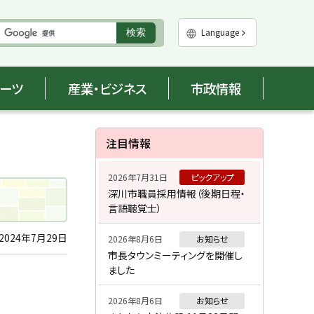
実
Language
検索
行
ポーツ
産業・ビジネス
市政情報
サ
注目情報
イ
2026年7月31日
ピックアップ
ド
深川市職員採用情報（後期日程・
言語聴覚士）
・
メ
2024年7月29日
2026年8月6日
お知らせ
市長タウンミーティングを開催し
ニ
ました
ュ
2026年8月6日
お知らせ