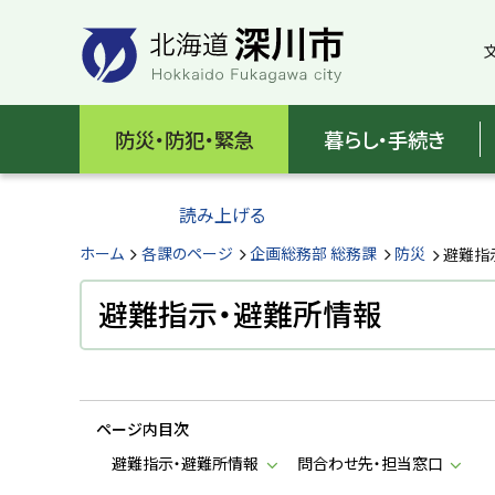
本
本
文
文
へ
へ
メ
戻
北
ニ
る
海
防災・防犯・緊急
暮らし・手続き
ュ
メ
ー
ニ
道
へ
ュ
読み上げる
深
ー
へ
ホーム
各課のページ
企画総務部 総務課
防災
避難指
川
戻
る
避難指示・避難所情報
市
ペ
H
ー
o
ジ
k
k
の
a
ページ内目次
ト
i
d
ッ
避難指示・避難所情報
問合わせ先・担当窓口
o
プ
F