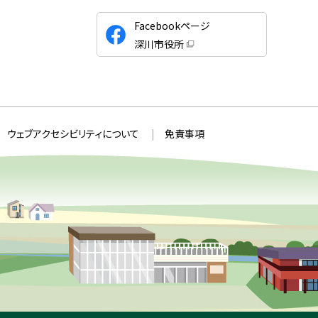
公
Facebookページ
式
深川市役所
S
（
新
N
規
ウ
S
ィ
ン
ド
ウ
ウェブアクセシビリティについて
免責事項
で
開
き
ま
す
）