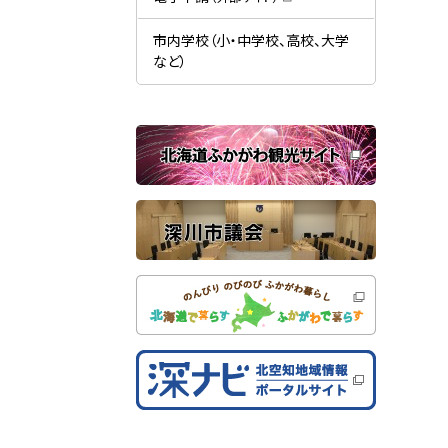
す
開
（
）
き
新
ま
規
市内学校（小・中学校、高校、大学
す
ウ
）
など）
ィ
ン
ド
ウ
で
関
開
き
連
ま
す
サ
）
イ
ト