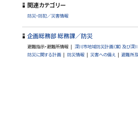
関連カテゴリー
プ
に
防災・防犯／災害情報
戻
る
企画総務部 総務課／防災
避難指示・避難所情報
深川市地域防災計画（案）及び深
防災に関する計画
防災情報
災害への備え
避難所及