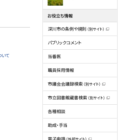
お役立ち情報
深川市の条例や規則
（別サイト）
（
新
規
パブリックコメント
ウ
ィ
ついて
ン
当番医
ド
ウ
で
職員採用情報
開
き
ま
市議会会議録検索
（別サイト）
す
（
）
新
規
市立図書館蔵書検索
（別サイト）
ウ
（
ィ
新
ン
規
各種相談
ド
ウ
ウ
ィ
で
ン
助成・手当
開
ド
き
ウ
ま
で
電子申請
（外部サイト）