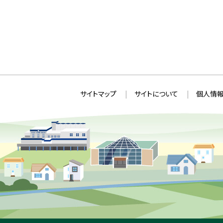
本
サ
サイトマップ
サイトについて
個人情報
文
イ
へ
ト
戻
情
る
メ
報
ニ
ュ
ー
へ
戻
る