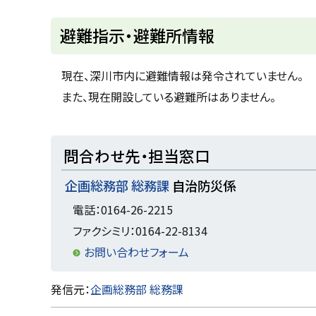
u
へ
k
戻
避難指示・避難所情報
a
g
る
a
w
現在、深川市内に避難情報は発令されていません。
a
c
また、現在開設している避難所はありません。
i
t
y
ト
問合わせ先・担当窓口
ッ
企画総務部 総務課
自治防災係
プ
に
電話：0164-26-2215
戻
ファクシミリ：0164-22-8134
る
お問い合わせフォーム
ト
発信元：
企画総務部 総務課
ッ