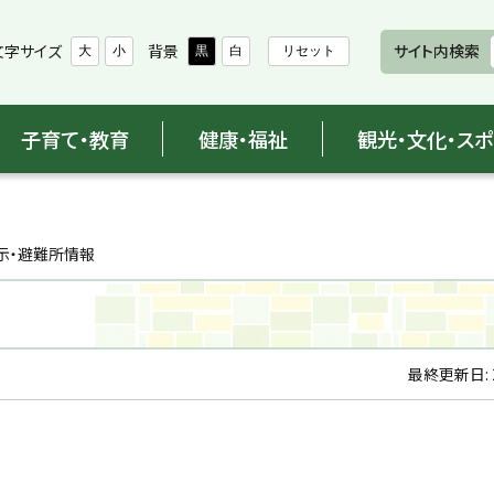
文字サイズ
背景
サイト内検索
大
小
黒
白
リセット
子育て・教育
健康・福祉
観光・文化・ス
示・避難所情報
最終更新日: