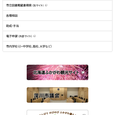
新
規
市立図書館蔵書検索
（別サイト）
ウ
（
ィ
新
ン
規
ド
各種相談
ウ
ウ
ィ
で
ン
開
ド
助成・手当
き
ウ
ま
で
す
開
）
電子申請
（外部サイト）
き
（
ま
新
す
規
）
市内学校（小・中学校、高校、大学など）
ウ
ィ
ン
ド
ウ
で
関
開
き
連
ま
す
サ
）
イ
ト