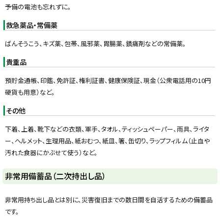
予備の電池も忘れずに。
救急薬品・常備薬
ばんそうこう、キズ薬、包帯、風邪薬、胃腸薬、鎮痛剤などの常備薬。
貴重品
預貯金通帳、印鑑、免許証、権利証書、健康保険証、現金（公衆電話用の10円
硬貨も用意）など。
その他
下着、上着、靴下などの衣類、軍手、タオル、ティッシュペーパー、雨具、ライタ
ー、ヘルメット、生理用品、紙おむつ、紙皿、箸、缶切り、ラップフィルム（止血や
汚れた食器にかぶせて使う）など。
ト
非常用備蓄品（二次持出し品）
ッ
プ
非常用持ち出し品とは別に、災害復旧までの数日間を自活するための備蓄品
に
です。