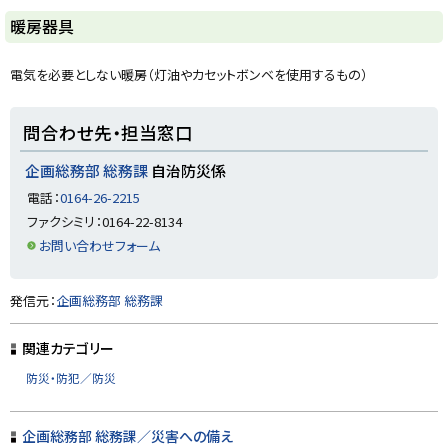
ト
暖房器具
ッ
プ
電気を必要としない暖房（灯油やカセットボンベを使用するもの）
に
戻
ト
問合わせ先・担当窓口
る
ッ
プ
企画総務部 総務課
自治防災係
に
電話：
0164-26-2215
戻
ファクシミリ：0164-22-8134
る
お問い合わせフォーム
ト
発信元：
企画総務部 総務課
ッ
プ
関連カテゴリー
に
防災・防犯／防災
戻
る
企画総務部 総務課／災害への備え