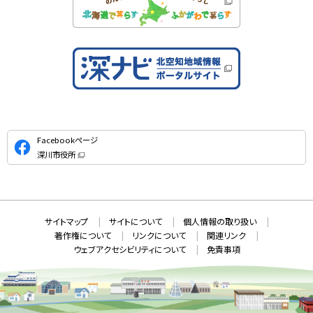
公
Facebookページ
式
深川市役所
S
（
新
N
規
ウ
S
ィ
ン
ド
本
ウ
サ
サイトマップ
サイトについて
個人情報の取り扱い
で
文
開
イ
著作権について
リンクについて
関連リンク
へ
き
ト
ま
ウェブアクセシビリティについて
免責事項
戻
す
情
）
る
メ
報
ニ
ュ