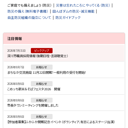
ご家庭でも備えましょう（防災）
災害は忘れたころにやってくる（防災）
防災の備え（無料電子書籍）
田んぼダムの防災・減災機能
自主防災組織の設立について
防災ガイドブック
サ
注目情報
イ
2026年7月31日
ピックアップ
ド
深川市職員採用情報（後期日程・言語聴覚士）
・
2026年8月7日
お知らせ
メ
まちなか交流施設 11月22日開館！一般利用の受付を開始！
ニ
2026年8月6日
お知らせ
ュ
こめッち新米＆そばフェスタ2026 開催
ー
2026年8月6日
お知らせ
市長タウンミーティングを開催しました
2026年8月6日
お知らせ
【参加者募集】ふかふか開館記念イベント（ボランティア、有志によるステージ出演）