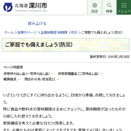
本
文
設定
検索
メニュー
北
へ
海
読み上げる
メ
道
ニ
ホーム
各課のページ
企画総務部 総務課
防災
ご家庭でも備えましょう（防災）
深
ュ
川
ご家庭でも備えましょう（防災）
ー
市
へ
最終更新日:
2005年2月28日
H
o
k
ページ内目次
k
a
非常持ち出し品（一次持ち出し品）
非常用備蓄品（二次持出し品）
i
暖房器具
問合わせ先・担当窓口
d
o
F
u
いざというときにすぐに持ち出せるように、日頃から準備、点検しておきましょ
k
a
う。
g
特に食品や飲料水の賞味期限はまめにチェックし、賞味期限が迫ったものか
a
w
ら順に入れ替えておきましょう。
a
c
家族構成を考えて必要な分だけ用意します。
i
また、必要なものは家庭によってさまざまです。家族でよく話し合いましょう。
t