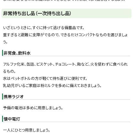
y
非常持ち出し品（一次持ち出し品）
いざというときに、すぐに持って逃げる備蓄品です。
重すぎると避難に支障がでるので、できるだけコンパクトなものを選びましょ
う。
非常食、飲料水
アルファ化米、缶詰、ビスケット、チョコレート、飴など、火を使わずに食べられ
るもの。
水はペットボトルの方が軽くて持ち運びに便利です。
乳幼児がいるご家庭は粉ミルクを多めに備えておきましょう。
携帯ラジオ
予備の電池は多めに用意しましょう。
懐中電灯
一人にひとつ用意しましょう。