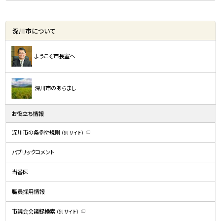
深川市について
ようこそ市長室へ
深川市のあらまし
お役立ち情報
深川市の条例や規則
（別サイト）
（
新
規
パブリックコメント
ウ
ィ
ン
ド
当番医
ウ
で
開
職員採用情報
き
ま
す
）
市議会会議録検索
（別サイト）
（