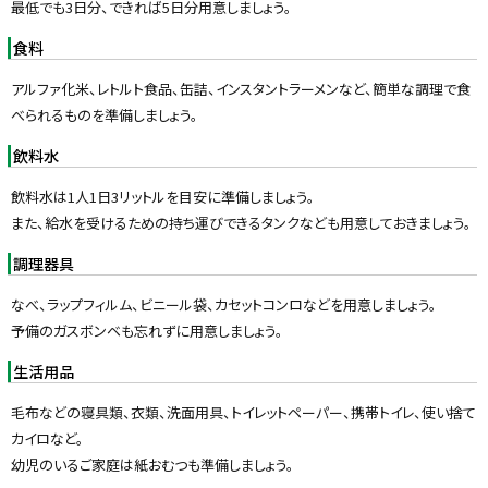
戻
最低でも3日分、できれば5日分用意しましょう。
る
食料
アルファ化米、レトルト食品、缶詰、インスタントラーメンなど、簡単な調理で食
べられるものを準備しましょう。
飲料水
飲料水は1人1日3リットルを目安に準備しましょう。
また、給水を受けるための持ち運びできるタンクなども用意しておきましょう。
調理器具
なべ、ラップフィルム、ビニール袋、カセットコンロなどを用意しましょう。
予備のガスボンベも忘れずに用意しましょう。
生活用品
毛布などの寝具類、衣類、洗面用具、トイレットペーパー、携帯トイレ、使い捨て
カイロなど。
幼児のいるご家庭は紙おむつも準備しましょう。