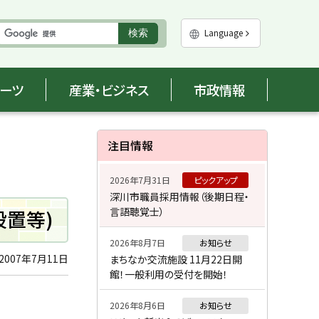
実
Language
検索
行
ポーツ
産業・ビジネス
市政情報
サ
注目情報
イ
2026年7月31日
ピックアップ
ド
深川市職員採用情報（後期日程・
言語聴覚士）
設置等)
・
メ
2026年8月7日
お知らせ
2007年7月11日
まちなか交流施設 11月22日開
ニ
館！一般利用の受付を開始！
ュ
2026年8月6日
お知らせ