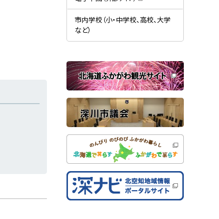
す
開
（
）
き
新
ま
規
市内学校（小・中学校、高校、大学
す
ウ
）
など）
ィ
ン
ド
ウ
で
関
開
き
連
ま
す
サ
）
イ
ト