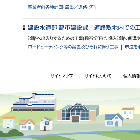
に
事業者向各種計画・届出／道路・河川
戻
る
建設水道部 都市建設課／道路敷地内での
道路へ出入りするための工事(縁石切下げ、進入道路、側溝や
ロードヒーティング等の設置及びそれに伴う工事
市道を
本
サ
サイトマップ
サイトについて
個人情報
文
イ
へ
ト
戻
情
る
メ
報
ニ
ュ
ー
へ
戻