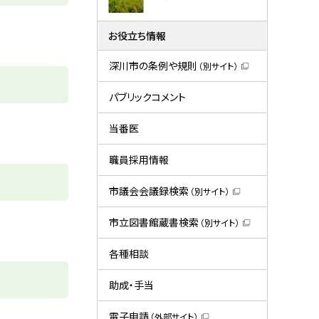
お役立ち情報
深川市の条例や規則
（別サイト）
（
新
規
パブリックコメント
ウ
ィ
ン
当番医
ド
ウ
で
職員採用情報
開
き
ま
市議会会議録検索
（別サイト）
す
（
）
新
規
市立図書館蔵書検索
（別サイト）
ウ
（
ィ
新
ン
規
各種相談
ド
ウ
ウ
ィ
で
ン
助成・手当
開
ド
き
ウ
ま
で
電子申請
（外部サイト）