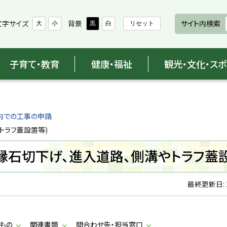
文字サイズ
背景
サイト内検索
大
小
黒
白
リセット
子育て・教育
健康・福祉
観光・文化・ス
内での工事の申請
トラフ蓋設置等)
縁石切下げ、進入道路、側溝やトラフ蓋
最終更新日:
もの
関連書類
問合わせ先・担当窓口