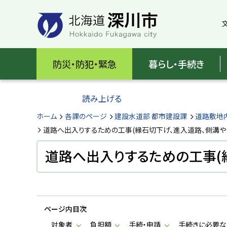
本
本
文
文
へ
へ
メ
戻
北
ニ
る
海
防災・防犯・緊急
暮らし・手続き
ュ
メ
ー
ニ
道
へ
ュ
読み上げる
深
ー
へ
ホーム
各課のページ
建設水道部 都市建設課
道路敷地
川
戻
道路へ出入りするための工事(縁石切下げ、進入道路、側溝や
る
市
ペ
道路へ出入りするための工事(
H
ー
o
ジ
k
k
の
a
ト
i
d
ページ内目次
ッ
o
プ
対象者
負担額
手続・申請
手続きに必要な
F