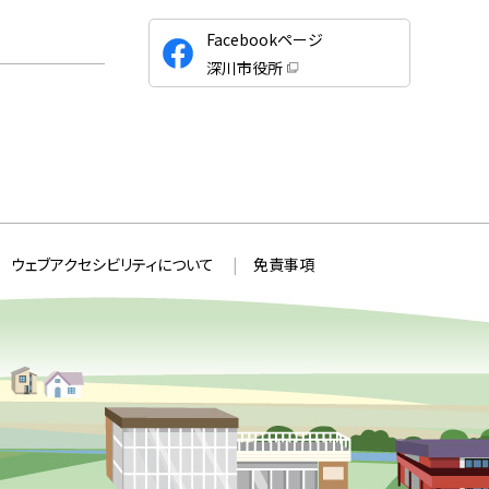
公
Facebookページ
式
深川市役所
S
（
新
N
規
ウ
S
ィ
ン
ド
ウ
で
開
き
ま
ウェブアクセシビリティについて
免責事項
す
）