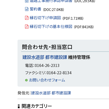
道路工事施行承認申請書
（DOC:29.5KB）
に
誓約書
（DOC:27.0KB）
戻
縁石切下げ申請図
（PDF:1.71MB）
る
縁石切下げの基本仕様図
（PDF:841KB）
ト
問合わせ先・担当窓口
ッ
建設水道部 都市建設課
維持管理係
プ
に
電話：0164-26-2313
戻
ファクシミリ：0164-22-8134
る
お問い合わせフォーム
ト
発信元：
建設水道部 都市建設課
ッ
関連カテゴリー
プ