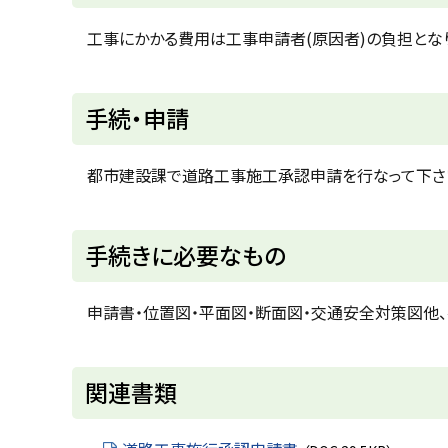
ッ
プ
工事にかかる費用は工事申請者(原因者)の負担とな
に
戻
ト
手続・申請
る
ッ
プ
都市建設課で道路工事施工承認申請を行なって下さ
に
戻
ト
手続きに必要なもの
る
ッ
プ
申請書・位置図・平面図・断面図・交通安全対策図他、
に
戻
ト
関連書類
る
ッ
プ