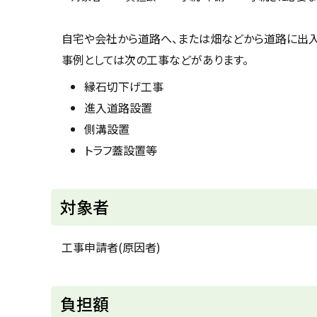
u
へ
k
戻
a
自宅や会社から道路へ、または畑などから道路に出入
g
る
a
事例としては次の工事などがあります。
w
a
縁石切下げ工事
c
i
進入道路設置
t
y
側溝設置
トラフ蓋設置等
対象者
工事申請者(原因者)
ト
負担額