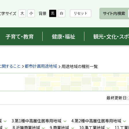
文字サイズ
背景
サイト内検索
大
小
黒
白
リセット
子育て・教育
健康・福祉
観光・文化・ス
に関すること
都市計画用途地域
用途地域の種別一覧
最終更新日:
域
3.第1種中高層住居専用地域
4.第2種中高層住居専用地域
域
8.近隣商業地域
9.商業地域
10.準工業地域
11.工