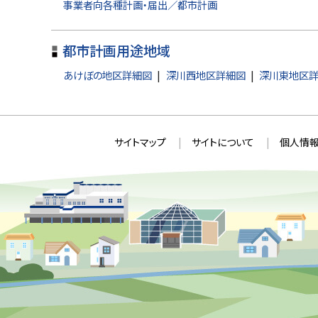
に
事業者向各種計画・届出／都市計画
戻
る
都市計画用途地域
あけぼの地区詳細図
深川西地区詳細図
深川東地区
本
サ
サイトマップ
サイトについて
個人情報
文
イ
へ
ト
戻
情
る
メ
報
ニ
ュ
ー
へ
戻
る