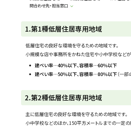
u
へ
問合わせ先・担当窓口
k
戻
a
g
る
a
1.第1種低層住居専用地域
w
a
c
i
低層住宅の良好な環境を守るための地域です。
t
y
小規模な店や事務所をかねた住宅や小中学校などが
建ペい率…40％以下、容積率…60％以下
建ペい率…50％以下、容積率…80％以下
（一部
ト
2.第2種低層住居専用地域
ッ
プ
主に低層住宅の良好な環境を守るための地域です。
に
小中学校などのほか、150平方メートルまでの一定の
戻