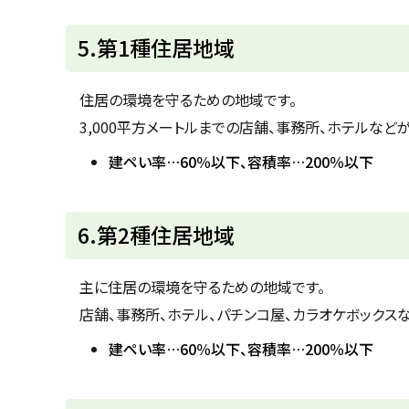
ト
5.第1種住居地域
ッ
プ
住居の環境を守るための地域です。
に
3,000平方メートルまでの店舗、事務所、ホテルなど
戻
建ペい率…60％以下、容積率…200％以下
る
ト
6.第2種住居地域
ッ
プ
主に住居の環境を守るための地域です。
に
店舗、事務所、ホテル、パチンコ屋、カラオケボックス
戻
建ペい率…60％以下、容積率…200％以下
る