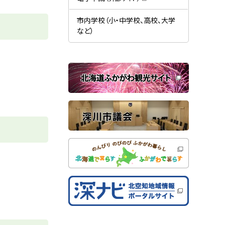
す
開
（
）
き
新
ま
規
市内学校（小・中学校、高校、大学
す
ウ
）
など）
ィ
ン
ド
ウ
で
関
開
き
連
ま
す
サ
）
イ
ト