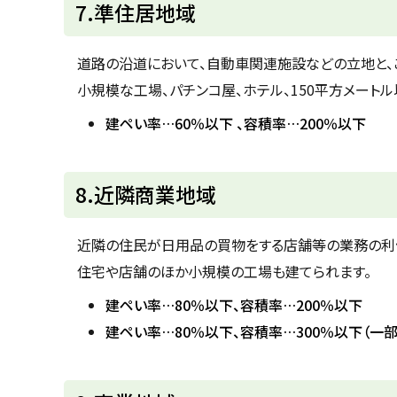
ト
7.準住居地域
ッ
プ
道路の沿道において、自動車関連施設などの立地と、
に
小規模な工場、パチンコ屋、ホテル、150平方メート
戻
建ペい率…60％以下 、容積率…200％以下
る
ト
8.近隣商業地域
ッ
プ
近隣の住民が日用品の買物をする店舗等の業務の利
に
住宅や店舗のほか小規模の工場も建てられます。
戻
建ペい率…80％以下、容積率…200％以下
る
建ペい率…80％以下、容積率…300％以下（一
ト