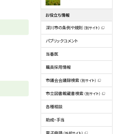
お役立ち情報
深川市の条例や規則
（別サイト）
（
新
規
パブリックコメント
ウ
ィ
ン
当番医
ド
ウ
で
職員採用情報
開
き
ま
市議会会議録検索
（別サイト）
す
（
）
新
規
市立図書館蔵書検索
（別サイト）
ウ
（
ィ
新
ン
規
各種相談
ド
ウ
ウ
ィ
で
ン
助成・手当
開
ド
き
ウ
ま
で
電子申請
（外部サイト）