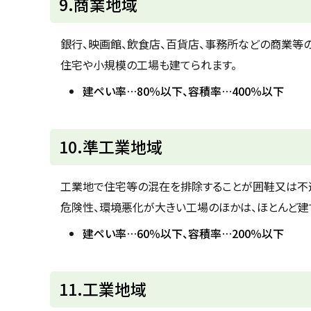
9.商業地域
ッ
プ
銀行、映画館、飲食店、百貨店、事務所などの商業等
に
住宅や小規模の工場も建てられます。
戻
建ペい率…80％以下、容積率…400％以下
る
ト
10.準工業地域
ッ
プ
工業地で住宅等の混在を排除することが囲鞋又は不
に
危険性、環境悪化が大きい工場のほかは、ほとんど建
戻
建ペい率…60％以下、容積率…200％以下
る
ト
11.工業地域
ッ