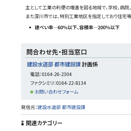
プ
主として工業の利便の増進を図る地域で、学校、病院
に
また深川市では、特別工業地区を指定しており住宅等
戻
建ペい率…60％以下、容積率…200％以下
る
ト
問合わせ先・担当窓口
ッ
建設水道部 都市建設課
計画係
プ
に
電話：0164-26-2304
戻
ファクシミリ：0164-22-8134
る
お問い合わせフォーム
ト
発信元：
建設水道部 都市建設課
ッ
関連カテゴリー
プ