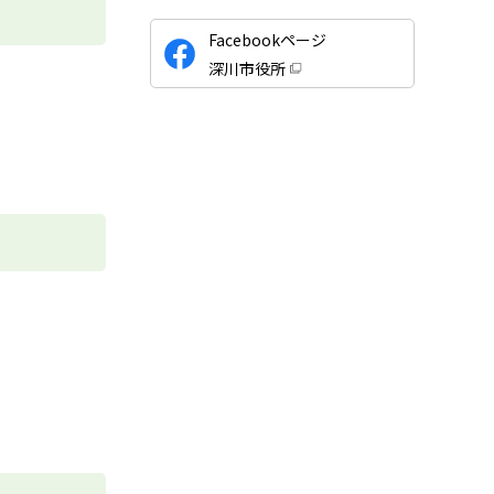
公
Facebookページ
式
深川市役所
S
（
新
N
規
ウ
S
ィ
ン
ド
ウ
で
開
き
ま
す
）