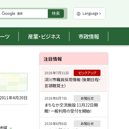
実
Language
検索
行
ポーツ
産業・ビジネス
市政情報
サ
注目情報
イ
2026年7月31日
ピックアップ
ド
深川市職員採用情報（後期日程・
言語聴覚士）
・
メ
2011年4月20日
2026年8月7日
お知らせ
まちなか交流施設 11月22日開
ニ
館！一般利用の受付を開始！
ュ
2026年8月6日
お知らせ
業地域