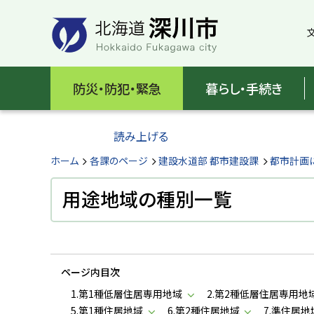
本
本
文
文
へ
へ
メ
戻
北
ニ
る
海
防災・防犯・緊急
暮らし・手続き
ュ
メ
ー
ニ
道
へ
ュ
読み上げる
深
ー
へ
ホーム
各課のページ
建設水道部 都市建設課
都市計画
川
戻
る
用途地域の種別一覧
市
ペ
H
ー
o
ジ
k
k
の
a
ページ内目次
ト
i
d
ッ
1.第1種低層住居専用地域
2.第2種低層住居専用地
o
プ
5.第1種住居地域
6.第2種住居地域
7.準住居地
F