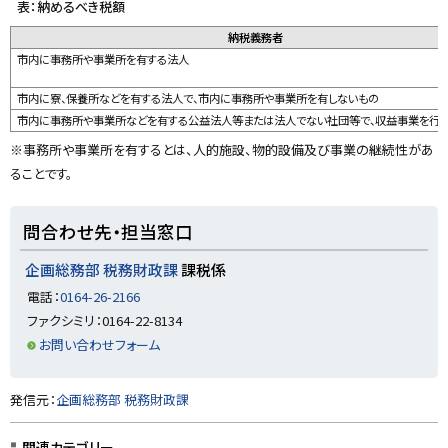
表：納めるべき税額
y
納税義務者
市内に事務所や事業所を有する法人
市内に寮、保養所などを有する法人で、市内に事務所や事業所を有しないもの
市内に事務所や事業所などを有する公益法人等または法人でない社団等で、収益事業を行
※事務所や事業所を有するとは、人的施設、物的設備及び事業の継続性があ
ることです。
ト
問合わせ先・担当窓口
ッ
プ
企画総務部 税務財政課
課税係
に
電話：
0164-26-2166
戻
ファクシミリ：0164-22-8134
る
お問い合わせフォーム
ト
発信元：
企画総務部 税務財政課
ッ
プ
関連カテゴリー