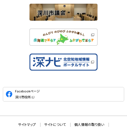
公
Facebookページ
式
深川市役所
S
（
新
N
規
ウ
S
ィ
ン
ド
本
ウ
サ
サイトマップ
サイトについて
個人情報の取り扱い
で
文