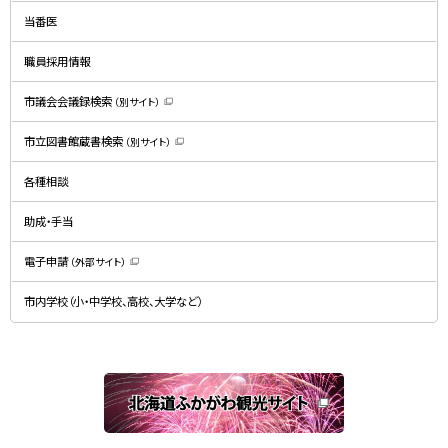
ン
ド
当番医
ウ
で
開
職員採用情報
き
ま
す
）
市議会会議録検索
（別サイト）
（
新
規
市立図書館蔵書検索
（別サイト）
ウ
（
ィ
新
ン
規
ド
各種相談
ウ
ウ
ィ
で
ン
開
ド
助成・手当
き
ウ
ま
で
す
開
）
電子申請
（外部サイト）
き
（
ま
新
す
規
）
市内学校（小・中学校、高校、大学など）
ウ
ィ
ン
ド
ウ
で
関
開
き
連
ま
す
サ
）
イ
ト