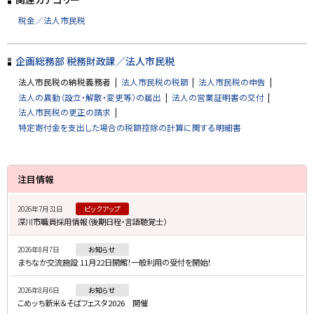
に
税金／法人市民税
戻
る
企画総務部 税務財政課／法人市民税
法人市民税の納税義務者
法人市民税の税額
法人市民税の申告
法人の異動（設立・解散・変更等）の届出
法人の営業証明書の交付
法人市民税の更正の請求
特定寄付金を支出した場合の税額控除の計算に関する明細書
サ
注目情報
イ
2026年7月31日
ピックアップ
ド
深川市職員採用情報（後期日程・言語聴覚士）
・
2026年8月7日
お知らせ
メ
まちなか交流施設 11月22日開館！一般利用の受付を開始！
ニ
2026年8月6日
お知らせ
ュ
こめッち新米＆そばフェスタ2026 開催