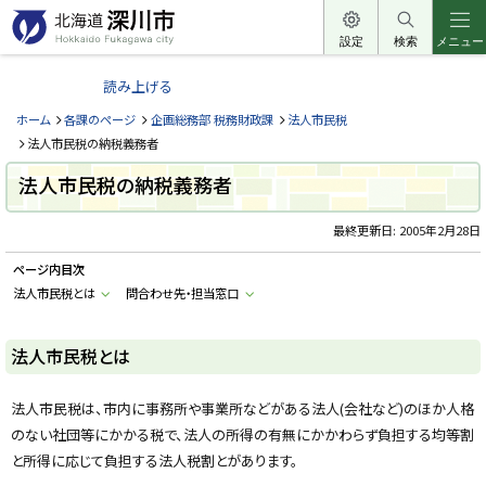
本
文
設定
検索
メニュー
北
へ
海
読み上げる
メ
道
ニ
ホーム
各課のページ
企画総務部 税務財政課
法人市民税
深
ュ
法人市民税の納税義務者
川
ー
法人市民税の納税義務者
市
へ
H
o
最終更新日:
2005年2月28日
k
k
ページ内目次
a
i
法人市民税とは
問合わせ先・担当窓口
d
o
F
u
法人市民税とは
k
a
g
法人市民税は、市内に事務所や事業所などがある法人(会社など)のほか人格
a
w
のない社団等にかかる税で、法人の所得の有無にかかわらず負担する均等割
a
c
と所得に応じて負担する法人税割とがあります。
i
t