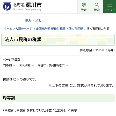
本
文
設定
検索
メニュー
北
へ
海
読み上げる
メ
道
ニ
ホーム
各課のページ
企画総務部 税務財政課
法人市民税
法人市民税の税額
深
ュ
川
法人市民税の税額
ー
市
へ
最終更新日:
2011年11月4日
H
o
k
ページ内目次
k
a
均等割
法人税割
問合わせ先・担当窓口
i
d
o
税額は以下の通りです。
F
u
※以下の文書には、数式が含まれております。
k
a
g
均等割
a
w
a
c
（事務所、事業所を有していた月数÷12カ月）×税率
i
t