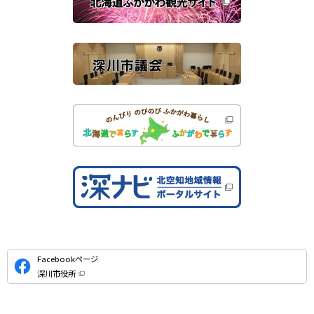
す
サ
）
イ
ト
公
Facebookページ
式
深川市役所
S
（
新
N
規
ウ
S
ィ