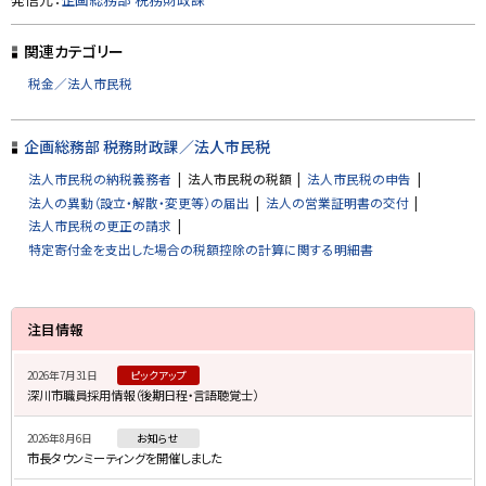
ッ
プ
関連カテゴリー
に
税金／法人市民税
戻
る
企画総務部 税務財政課／法人市民税
法人市民税の納税義務者
法人市民税の税額
法人市民税の申告
法人の異動（設立・解散・変更等）の届出
法人の営業証明書の交付
法人市民税の更正の請求
特定寄付金を支出した場合の税額控除の計算に関する明細書
サ
注目情報
イ
2026年7月31日
ピックアップ
ド
深川市職員採用情報（後期日程・言語聴覚士）
・
2026年8月6日
お知らせ
メ
市長タウンミーティングを開催しました
ニ