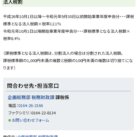
ト
法人税割
ッ
プ
平成26年10月1日以降～令和元年9月30日以前開始事業年度申告分・・・課税
に
標準となる法人税額×税率12.1％
戻
令和元年10月1日以降開始事業年度申告分・・・課税標準となる法人税額×
る
税率8.4％
（課税標準となる法人税額は、分割法人の場合は分割された法人税額。
課税標準額の1,000円未満の端数と税額の100円未満の端数は切り捨てにな
ります）
ト
問合わせ先・担当窓口
ッ
プ
企画総務部 税務財政課
課税係
に
電話：
0164-26-2166
戻
ファクシミリ：0164-22-8134
る
お問い合わせフォーム
ト
発信元：
企画総務部 税務財政課