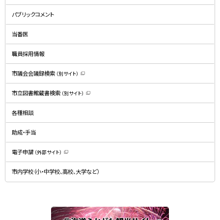
（
新
規
パブリックコメント
ウ
ィ
ン
ド
当番医
ウ
で
開
職員採用情報
き
ま
す
）
市議会会議録検索
（別サイト）
（
新
規
市立図書館蔵書検索
（別サイト）
ウ
（
ィ
新
ン
規
ド
各種相談
ウ
ウ
ィ
で
ン
開
ド
助成・手当
き
ウ
ま
で
す
開
）
電子申請
（外部サイト）
き
（
ま
新
す
規
）
市内学校（小・中学校、高校、大学など）
ウ
ィ
ン
ド
ウ
で
関
開
き
連
ま