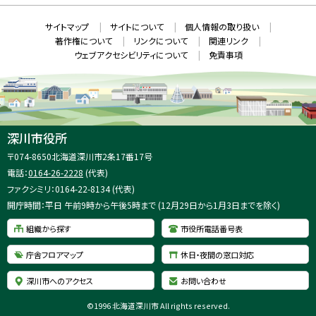
ン
ド
本
ウ
サ
サイトマップ
サイトについて
個人情報の取り扱い
で
文
開
イ
著作権について
リンクについて
関連リンク
へ
き
ト
ま
ウェブアクセシビリティについて
免責事項
戻
す
情
）
る
メ
報
ニ
ュ
ー
へ
深川市役所
戻
住
〒074-8650
北海道深川市2条17番17号
る
所
電話：
0164-26-2228
(代表)
：
ファクシミリ：0164-22-8134 (代表)
開庁時間：平日 午前9時から午後5時まで (12月29日から1月3日までを除く)
組織から探す
市役所電話番号表
庁舎フロアマップ
休日・夜間の窓口対応
深川市へのアクセス
お問い合わせ
©
1996 北海道深川市 All rights reserved.