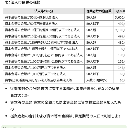
表：法人市民税の税額
y
法人等の区分
従業者数の合計数
税率（年
資本金等の金額が50億円を超える法人
50人超
3,600,0
資本金等の金額が50億円を超える法人
50人以下
492,0
資本金等の金額が10億円を超え50億円以下である法人
50人超
2,100,0
資本金等の金額が10億円を超え50億円以下である法人
50人以下
492,0
資本金等の金額が1億円を超え10億円以下である法人
50人超
480,0
資本金等の金額が1億円を超え10億円以下である法人
50人以下
192,0
資本金等の金額が1,000万円を超え1億円以下である法人
50人超
180,0
資本金等の金額が1,000万円を超え1億円以下である法人
50人以下
156,0
資本金等の金額が1,000万円以下である法人
50人超
144,0
資本金等の金額が1,000万円以下である法人
50人以下
60,0
資本(出資)金額を有しない法人等及び公共法人等
人数に関係なく
60,0
従業者数の合計数 市内に有する事務所、事業所または寮などの従業
者数の合計
資本等の金額 資本の金額または出資金額に資本積立金額を加えたも
の
従業者数の合計および資本等の金額は、算定期間の末日で判断します