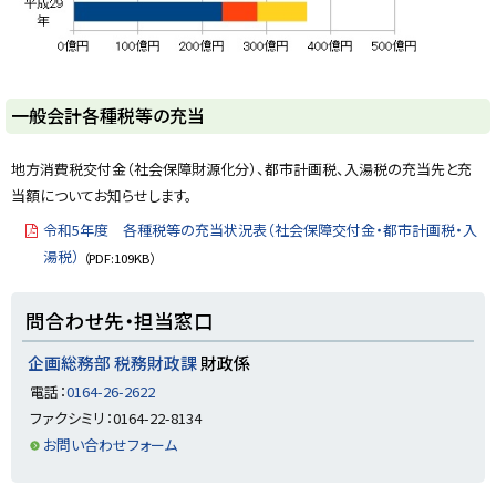
ト
一般会計各種税等の充当
ッ
プ
地方消費税交付金（社会保障財源化分）、都市計画税、入湯税の充当先と充
に
当額についてお知らせします。
戻
令和5年度 各種税等の充当状況表（社会保障交付金・都市計画税・入
る
湯税）
（PDF:109KB）
ト
問合わせ先・担当窓口
ッ
プ
企画総務部 税務財政課
財政係
に
電話：
0164-26-2622
戻
ファクシミリ：0164-22-8134
る
お問い合わせフォーム