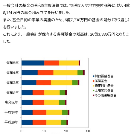
プ
一般会計の基金の令和5年度決算では、市税収入や地方交付税等により、4億
に
8,191万円の基金積み立てを行いました。
戻
また、基金目的の事業の実施のため、6億7,738万円の基金の処分（取り崩し）
る
を行いました。
これにより、一般会計が保有する各種基金の残高は、26億3,889万円となりま
した。