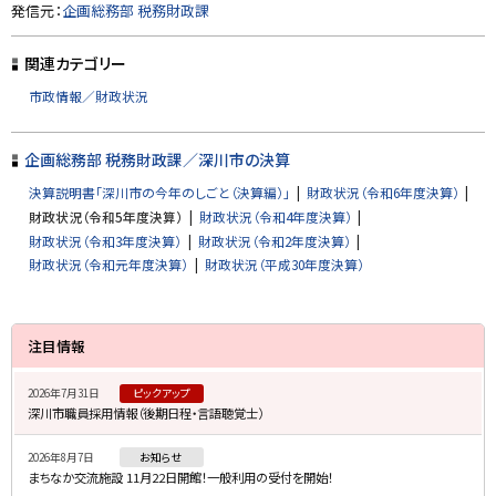
ト
発信元：
企画総務部 税務財政課
ッ
プ
関連カテゴリー
に
市政情報／財政状況
戻
る
企画総務部 税務財政課／深川市の決算
決算説明書「深川市の今年のしごと（決算編）」
財政状況（令和6年度決算）
財政状況（令和5年度決算）
財政状況（令和4年度決算）
財政状況（令和3年度決算）
財政状況（令和2年度決算）
財政状況（令和元年度決算）
財政状況（平成30年度決算）
サ
注目情報
イ
2026年7月31日
ピックアップ
ド
深川市職員採用情報（後期日程・言語聴覚士）
・
2026年8月7日
お知らせ
メ
まちなか交流施設 11月22日開館！一般利用の受付を開始！