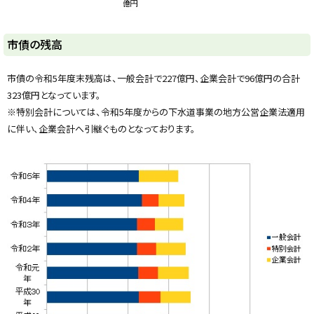
ト
市債の残高
ッ
プ
市債の令和5年度末残高は、一般会計で227億円、企業会計で96億円の合計
に
323億円となっています。
戻
※特別会計については、令和5年度からの下水道事業の地方公営企業法適用
る
に伴い、企業会計へ引継ぐものとなっております。