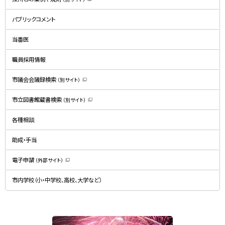
（
新
規
パブリックコメント
ウ
ィ
ン
ド
当番医
ウ
で
開
職員採用情報
き
ま
す
）
市議会会議録検索
（別サイト）
（
新
規
市立図書館蔵書検索
（別サイト）
ウ
（
ィ
新
ン
規
ド
各種相談
ウ
ウ
ィ
で
ン
開
ド
助成・手当
き
ウ
ま
で
す
開
）
電子申請
（外部サイト）
き
（
ま
新
す
規
）
市内学校（小・中学校、高校、大学など）
ウ
ィ
ン
ド
ウ
で
関
開
き
連