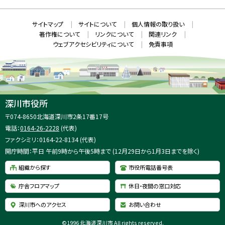
S
ィ
ン
ド
本
ウ
サ
サイトマップ
サイトについて
個人情報の取り扱い
で
文
開
イ
著作権について
リンクについて
関連リンク
へ
き
ト
ま
ウェブアクセシビリティについて
免責事項
戻
す
情
）
る
メ
報
ニ
ュ
ー
へ
深川市役所
戻
住
〒074-8650
北海道深川市2条17番17号
る
所
電話：
0164-26-2228
(代表)
：
ファクシミリ：0164-22-8134 (代表)
開庁時間：平日 午前9時から午後5時まで (12月29日から1月3日までを除く)
組織から探す
市役所電話番号表
庁舎フロアマップ
休日・夜間の窓口対応
深川市へのアクセス
お問い合わせ
©
1996 北海道深川市 All rights reserved.