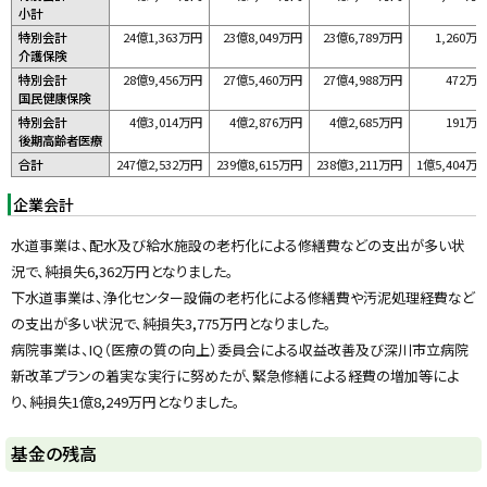
小計
特別会計
24億1,363万円
23億8,049万円
23億6,789万円
1,260万
介護保険
特別会計
28億9,456万円
27億5,460万円
27億4,988万円
472万
国民健康保険
特別会計
4億3,014万円
4億2,876万円
4億2,685万円
191万
後期高齢者医療
合計
247億2,532万円
239億8,615万円
238億3,211万円
1億5,404万
企業会計
水道事業は、配水及び給水施設の老朽化による修繕費などの支出が多い状
況で、純損失6,362万円となりました。
下水道事業は、浄化センター設備の老朽化による修繕費や汚泥処理経費など
の支出が多い状況で、純損失3,775万円となりました。
病院事業は、IQ（医療の質の向上）委員会による収益改善及び深川市立病院
新改革プランの着実な実行に努めたが、緊急修繕による経費の増加等によ
り、純損失1億8,249万円となりました。
ト
基金の残高
ッ