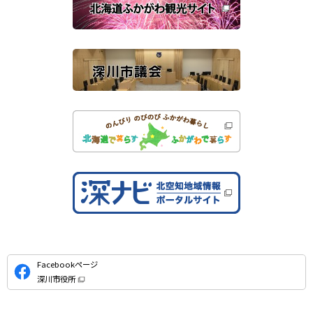
ま
す
サ
）
イ
ト
公
Facebookページ
式
深川市役所
S
（
新
N
規
ウ