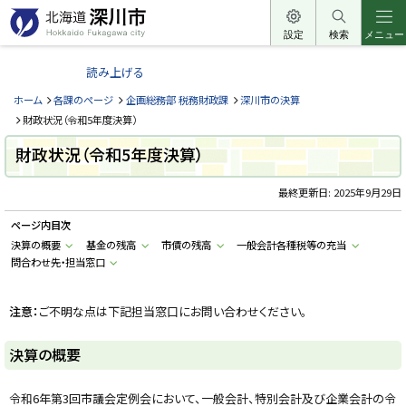
本
文
設定
検索
メニュー
北
へ
海
読み上げる
メ
道
ニ
ホーム
各課のページ
企画総務部 税務財政課
深川市の決算
深
ュ
財政状況（令和5年度決算）
川
ー
財政状況（令和5年度決算）
市
へ
H
o
最終更新日:
2025年9月29日
k
k
ページ内目次
a
i
決算の概要
基金の残高
市債の残高
一般会計各種税等の充当
d
問合わせ先・担当窓口
o
F
u
k
注意：
ご不明な点は下記担当窓口にお問い合わせください。
a
g
a
決算の概要
w
a
c
i
令和6年第3回市議会定例会において、一般会計、特別会計及び企業会計の令
t