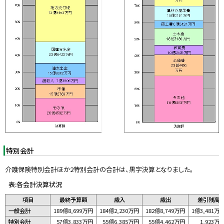
特別会計
介護保険特別会計ほか2特別会計の合計は、黒字決算となりました。
表:各会計決算状況
項目
最終予算額
歳入
歳出
差引残高
一般会計
189億8,699万円
184億2,230万円
182億8,749万円
1億3,481万
特別会計
57億3,833万円
55億6,385万円
55億4,462万円
1,923万