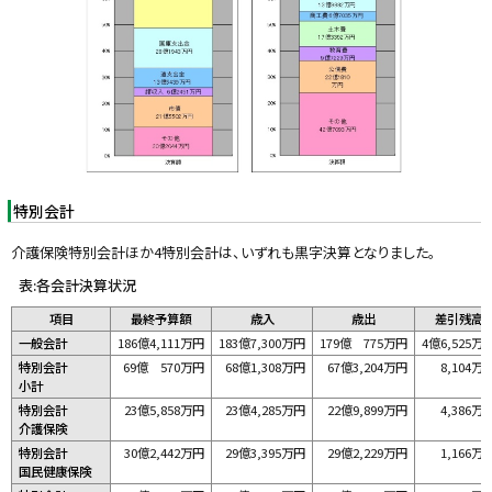
特別会計
介護保険特別会計ほか4特別会計は、いずれも黒字決算となりました。
表:各会計決算状況
項目
最終予算額
歳入
歳出
差引残高
一般会計
186億4,111万円
183億7,300万円
179億 775万円
4億6,525万
特別会計
69億 570万円
68億1,308万円
67億3,204万円
8,104万
小計
特別会計
23億5,858万円
23億4,285万円
22億9,899万円
4,386万
介護保険
特別会計
30億2,442万円
29億3,395万円
29億2,229万円
1,166万
国民健康保険