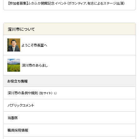
【参加者募集】ふかふか開館記念イベント（ボランティア、有志によるステージ出演）
深川市について
ようこそ市長室へ
深川市のあらまし
お役立ち情報
深川市の条例や規則
（別サイト）
（
新
規
パブリックコメント
ウ
ィ
ン
ド
当番医
ウ
で
開
職員採用情報
き
ま
す