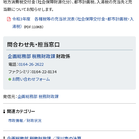
プ
地方消費税交付金（社会保障財源化分）、都市計画税、入湯税の充当先と充
に
当額についてお知らせします。
戻
令和3年度 各種税等の充当状況表（社会保障交付金・都市計画税・入
る
湯税）
（PDF:110KB）
ト
問合わせ先・担当窓口
ッ
プ
企画総務部 税務財政課
財政係
に
電話：
0164-26-2622
戻
ファクシミリ：0164-22-8134
る
お問い合わせフォーム
ト
発信元：
企画総務部 税務財政課
ッ
プ
関連カテゴリー
に
市政情報／財政状況
戻
る
企画総務部 税務財政課／深川市の決算