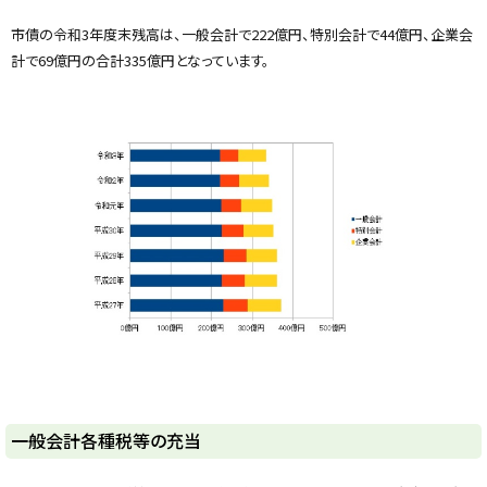
ッ
プ
市債の令和3年度末残高は、一般会計で222億円、特別会計で44億円、企業会
に
計で69億円の合計335億円となっています。
戻
る
ト
一般会計各種税等の充当
ッ