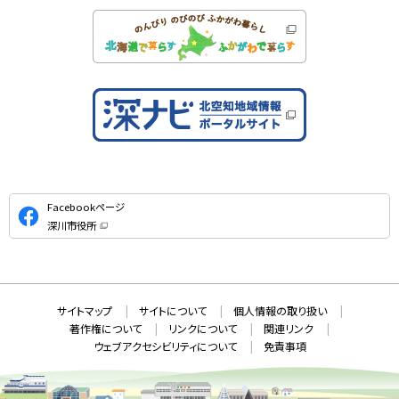
公
Facebookページ
式
深川市役所
S
（
新
N
規
ウ
S
ィ
ン
ド
本
ウ
サ
サイトマップ
サイトについて
個人情報の取り扱い
で
文
開
イ
著作権について
リンクについて
関連リンク
へ
き
ト
ま
ウェブアクセシビリティについて
免責事項
戻
す
情
）
る
メ
報
ニ