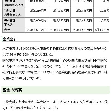
特別会計
4億1,060万円
4億 792万円
4億 759万円
33万
後期高齢者医療
特別会計
1億6,210万円
1億7,151万円
1億5,893万円
1,258万
農業集落排水
特別会計
9億5,000万円
9億5,685万円
9億4,424万円
1,261万
下水道
合計
255億4,681万円
251億8,608万円
246億3,979万円
5億4,629万
企業会計
水道事業は、配水及び給水施設の老朽化による修繕費などの支出が多い状
況で、純損失5,769万円となりました。
病院事業は、IQ（医療の質の向上）委員会による収益改善及び深川市立病院
新改革プランの着実な実行に努めるとともに、昨年度に引き続き感染症病床
確保促進事業などの新型コロナウイルス感染症関係補助金の交付により、純
利益4億7,648万円となった。
ト
基金の残高
ッ
プ
一般会計の基金の令和3年度決算では、市税収入や地方交付税等により、6億
に
2,435万円の基金積み立てを行いました。