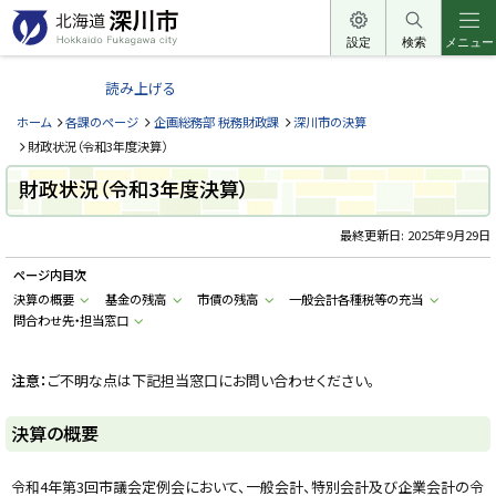
本
文
設定
検索
メニュー
北
へ
海
読み上げる
メ
道
ニ
ホーム
各課のページ
企画総務部 税務財政課
深川市の決算
深
ュ
財政状況（令和3年度決算）
川
ー
財政状況（令和3年度決算）
市
へ
H
o
最終更新日:
2025年9月29日
k
k
ページ内目次
a
i
決算の概要
基金の残高
市債の残高
一般会計各種税等の充当
d
問合わせ先・担当窓口
o
F
u
k
注意：
ご不明な点は下記担当窓口にお問い合わせください。
a
g
a
決算の概要
w
a
c
i
令和4年第3回市議会定例会において、一般会計、特別会計及び企業会計の令
t