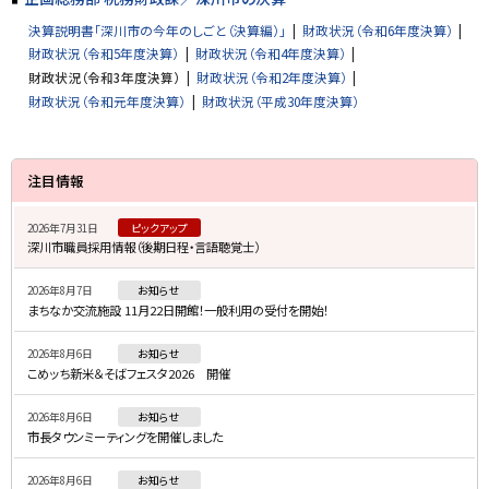
決算説明書「深川市の今年のしごと（決算編）」
財政状況（令和6年度決算）
財政状況（令和5年度決算）
財政状況（令和4年度決算）
財政状況（令和3年度決算）
財政状況（令和2年度決算）
財政状況（令和元年度決算）
財政状況（平成30年度決算）
サ
注目情報
イ
2026年7月31日
ピックアップ
ド
深川市職員採用情報（後期日程・言語聴覚士）
・
2026年8月7日
お知らせ
メ
まちなか交流施設 11月22日開館！一般利用の受付を開始！
ニ
2026年8月6日
お知らせ
ュ
こめッち新米＆そばフェスタ2026 開催
ー
2026年8月6日
お知らせ
市長タウンミーティングを開催しました
2026年8月6日
お知らせ