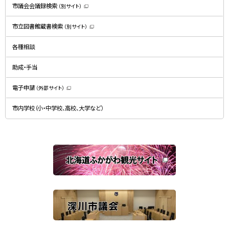
）
市議会会議録検索
（別サイト）
（
新
規
市立図書館蔵書検索
（別サイト）
ウ
（
ィ
新
ン
規
ド
各種相談
ウ
ウ
ィ
で
ン
開
ド
助成・手当
き
ウ
ま
で
す
開
）
電子申請
（外部サイト）
き
（
ま
新
す
規
）
市内学校（小・中学校、高校、大学など）
ウ
ィ
ン
ド
ウ
で
関
開
き
連
ま
す
サ
）
イ
ト