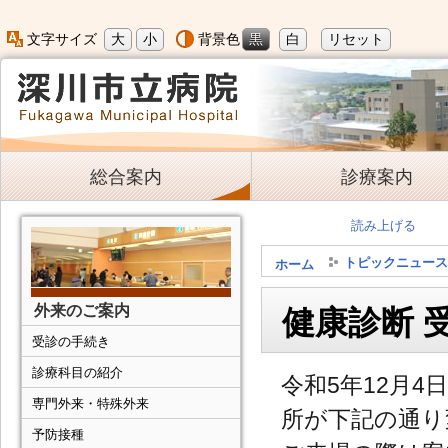
大
小
黒
白
リセット
文字サイズ
背景色
総合案内
診療案内
読み上げる
トピックニュース
ホーム
外来のご案内
健康診断 
受診の手続き
診療科目の紹介
令和5年12月
専門外来・特殊外来
所が下記の通り
予防接種