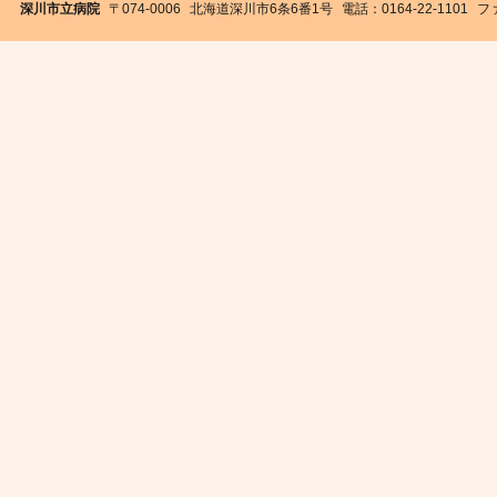
深川市立病院
〒074-0006
北海道深川市6条6番1号
電話：0164-22-1101
ファ