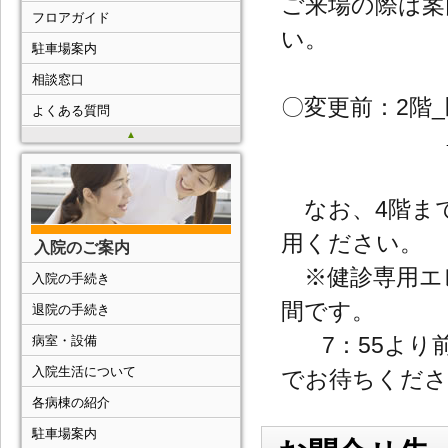
ご来場の際は案
フロアガイド
い。
駐車場案内
相談窓口
〇変更前：2階
よくある質問
→ 変更後
▲
なお、4階まで
用ください。
入院のご案内
※健診専用エレ
入院の手続き
間です。
退院の手続き
7：55より前
病室・設備
入院生活について
でお待ちくださ
各病棟の紹介
駐車場案内