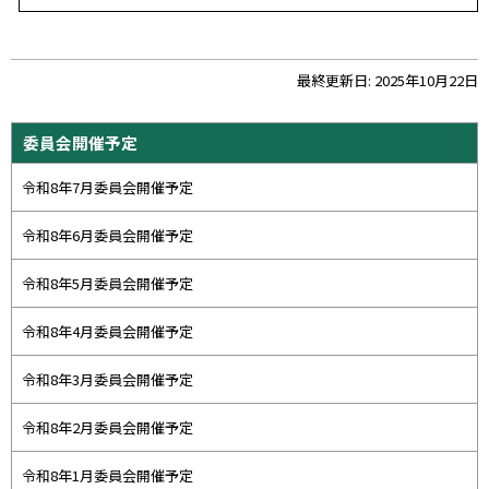
ー
タ
な
ト
最終更新日:
2025年10月22日
し
ッ
プ
サ
委員会開催予定
に
イ
戻
令和8年7月委員会開催予定
ド
る
・
令和8年6月委員会開催予定
メ
令和8年5月委員会開催予定
ニ
ュ
令和8年4月委員会開催予定
ー
令和8年3月委員会開催予定
令和8年2月委員会開催予定
令和8年1月委員会開催予定