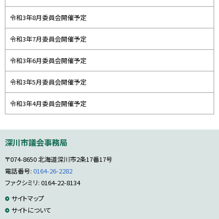
令和3年8月委員会開催予定
令和3年7月委員会開催予定
令和3年6月委員会開催予定
令和3年5月委員会開催予定
令和3年4月委員会開催予定
本
深川市議会事務局
文
へ
〒074-8650
北海道深川市2条17番17号
戻
る
電話番号:
0164-26-2282
メ
ファクシミリ: 0164-22-8134
ニ
サ
サイトマップ
ュ
ー
サイトについて
イ
へ