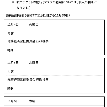
咳エチケットの励行（マスクの着用については、個人の判断と
なります。）
委員会日程表（令和7年11月1日から11月30日）
11月4日
火曜日
内容
総務経済常任委員会 行政視察
デ
時刻
ー
タ
11月5日
水曜日
な
内容
し
総務経済常任委員会 行政視察
デ
時刻
ー
タ
11月6日
木曜日
な