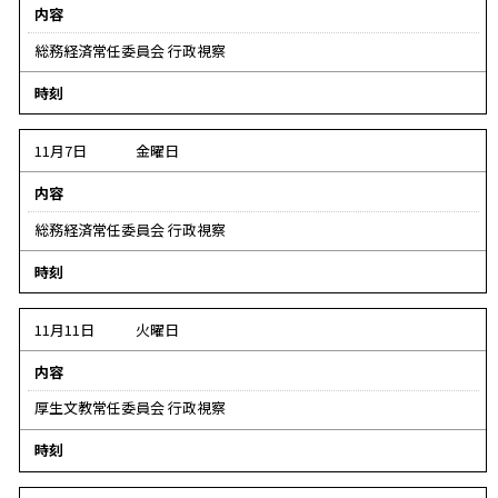
内容
し
総務経済常任委員会 行政視察
デ
時刻
ー
タ
11月7日
金曜日
な
内容
し
総務経済常任委員会 行政視察
デ
時刻
ー
タ
11月11日
火曜日
な
内容
し
厚生文教常任委員会 行政視察
デ
時刻
ー