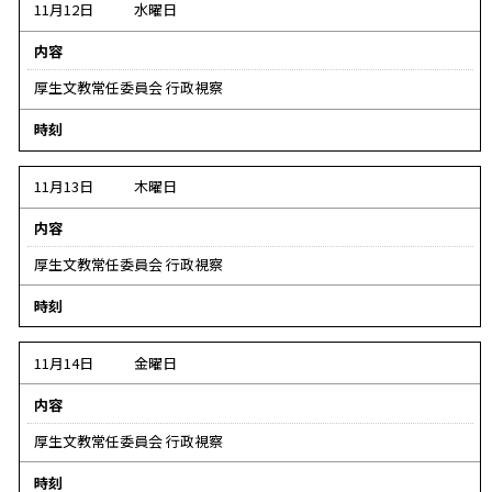
タ
11月12日
水曜日
な
内容
し
厚生文教常任委員会 行政視察
デ
時刻
ー
タ
11月13日
木曜日
な
内容
し
厚生文教常任委員会 行政視察
デ
時刻
ー
タ
11月14日
金曜日
な
内容
し
厚生文教常任委員会 行政視察
デ
時刻