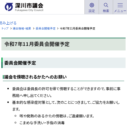
本
文
設定
検索
メニュー
深
へ
川
読み上げる
メ
市
トップ
議会情報・結果
委員会開催予定
令和7年11月委員会開催予定
ニ
議
ュ
会
令和7年11月委員会開催予定
ー
F
へ
u
ペ
k
ー
a
委員会開催予定
ジ
g
内
a
w
目
a
議会を傍聴されるかたへのお願い
次
C
委
i
t
員
委員会は委員長の許可を得て傍聴することができますので、事前に事
y
会
務局へ申し出てください。
C
開
o
基本的な感染症対策として、次のことにつきまして、ご協力をお願いし
催
u
予
n
ます。
c
定
i
咳や発熱のあるかたの傍聴は、ご遠慮願います。
l
こまめな手洗い・手指の消毒