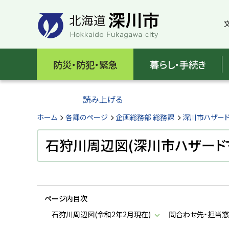
本
本
文
文
へ
へ
メ
戻
北
ニ
る
海
防災・防犯・緊急
暮らし・手続き
ュ
メ
ー
ニ
道
へ
ュ
読み上げる
深
ー
へ
ホーム
各課のページ
企画総務部 総務課
深川市ハザー
川
戻
る
石狩川周辺図(深川市ハザード
市
ペ
H
ー
o
ジ
k
k
の
a
ページ内目次
ト
i
d
ッ
石狩川周辺図(令和2年2月現在)
問合わせ先・担当
o
プ
F