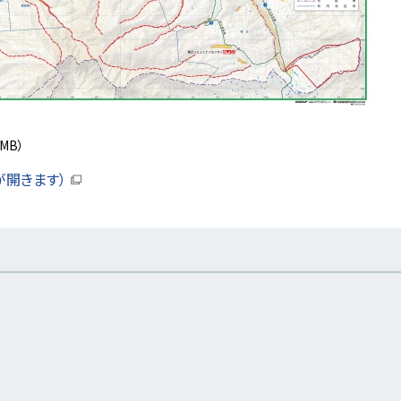
3MB）
が開きます）
（
新
規
ウ
ィ
ン
ド
ウ
で
開
き
ま
す
）