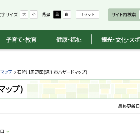
文字サイズ
背景
サイト内検索
大
小
黒
白
リセット
子育て・教育
健康・福祉
観光・文化・ス
ドマップ
石狩川周辺図(深川市ハザードマップ)
マップ)
最終更新日
窓口