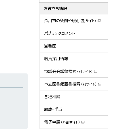
お役立ち情報
深川市の条例や規則
（別サイト）
（
新
規
パブリックコメント
ウ
ィ
ン
当番医
ド
ウ
で
職員採用情報
開
き
ま
市議会会議録検索
（別サイト）
す
（
）
新
規
市立図書館蔵書検索
（別サイト）
ウ
（
ィ
新
ン
規
各種相談
ド
ウ
ウ
ィ
で
ン
助成・手当
開
ド
き
ウ
ま
で
電子申請
（外部サイト）
す
開
（
）
き