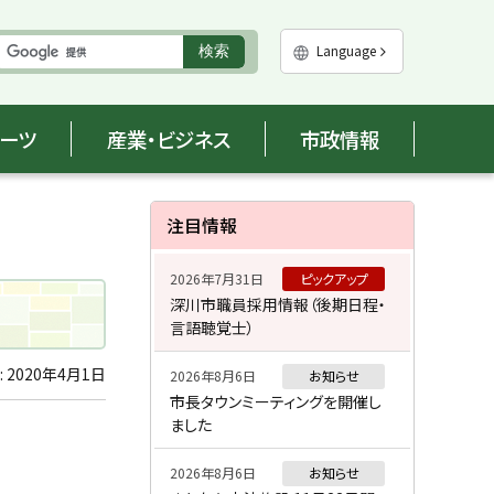
実
Language
検索
行
ポーツ
産業・ビジネス
市政情報
サ
注目情報
イ
2026年7月31日
ピックアップ
ド
深川市職員採用情報（後期日程・
言語聴覚士）
・
メ
:
2020年4月1日
2026年8月6日
お知らせ
市長タウンミーティングを開催し
ニ
ました
ュ
2026年8月6日
お知らせ