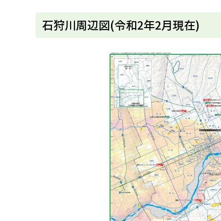
u
へ
k
戻
石狩川周辺図(令和2年2月現在)
a
g
る
a
w
a
c
i
t
y