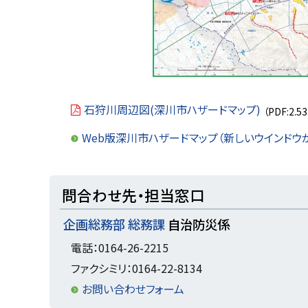
石狩川周辺図(深川市ハザードマップ)
（PDF:2.5
Web版深川市ハザードマップ（新しいウインドウ
ト
問合わせ先・担当窓口
ッ
企画総務部 総務課
自治防災係
プ
に
電話：0164-26-2215
戻
ファクシミリ：0164-22-8134
る
お問い合わせフォーム