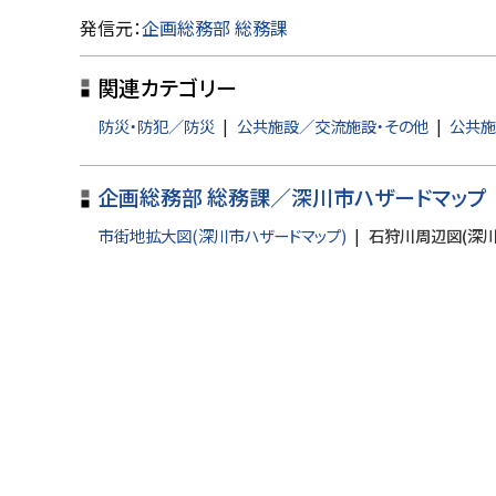
ト
発信元：
企画総務部 総務課
ッ
関連カテゴリー
プ
に
防災・防犯／防災
公共施設／交流施設・その他
公共施
戻
る
企画総務部 総務課／深川市ハザードマップ
市街地拡大図(深川市ハザードマップ)
石狩川周辺図(深川