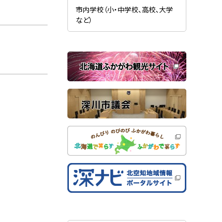
新
ま
規
市内学校（小・中学校、高校、大学
す
ウ
）
など）
ィ
ン
ド
ウ
で
関
開
き
連
ま
す
サ
）
イ
ト