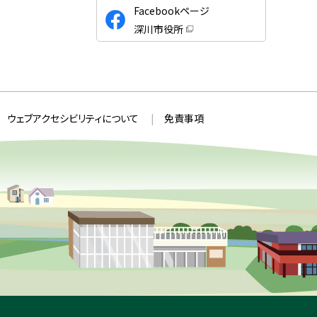
公
Facebookページ
式
深川市役所
S
（
新
N
規
ウ
S
ィ
ン
ド
ウ
ウェブアクセシビリティについて
免責事項
で
開
き
ま
す
）