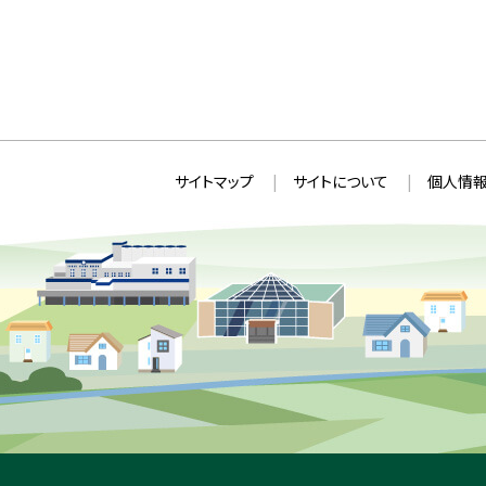
本
サ
サイトマップ
サイトについて
個人情報
文
イ
へ
ト
戻
情
る
メ
報
ニ
ュ
ー
へ
戻
る