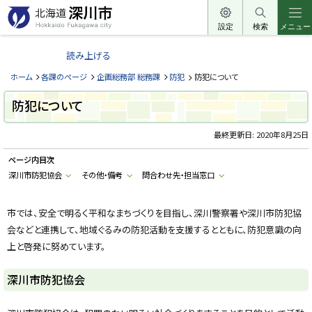
本
文
設定
検索
メニュー
北
へ
海
読み上げる
メ
道
ニ
ホーム
各課のページ
企画総務部 総務課
防犯
防犯について
深
ュ
川
防犯について
ー
市
へ
最終更新日:
2020年8月25日
H
o
k
ページ内目次
k
a
深川市防犯協会
その他・備考
問合わせ先・担当窓口
i
d
o
市では、安全で明るく平和なまちづくりを目指し、深川警察署や深川市防犯協
F
u
会などと連携して、地域ぐるみの防犯活動を支援するとともに、防犯意識の向
k
a
上と啓発に努めています。
g
a
w
深川市防犯協会
a
c
i
t