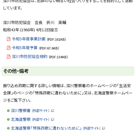
深川市防犯協会は、犯罪のない明るい社会づくりをすることを目的として活動
y
しています。
深川市防犯協会 会長 折川 英輔
昭和43年 (1968年) 4月12日設立
令和5年度事業計画
（PDF:161KB）
令和5年度予算
（PDF:67.6KB）
深川市防犯協会規約
（PDF:134KB）
ト
その他・備考
ッ
プ
振り込め詐欺に関する詳しい情報は、深川警察署のホームページの「生活安
に
全課」のページの「特殊詐欺に遭わないために」又は、北海道警察ホームペー
戻
ジをご覧下さい。
る
深川警察署
（外部サイト）
（
新
北海道警察
（外部サイト）
規
（
ウ
新
北海道警察「特殊詐欺に遭わないために」
（外部サイト）
ィ
規
（
ン
ウ