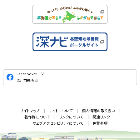
公
Facebookページ
式
深川市役所
S
（
新
N
規
ウ
S
ィ
ン
ド
本
ウ
サ
サイトマップ
サイトについて
個人情報の取り扱い
で
文
開
イ
著作権について
リンクについて
関連リンク
へ
き
ト
ま
ウェブアクセシビリティについて
免責事項
戻
す
情
）
る
メ
報