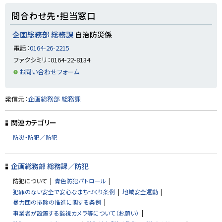
新
ド
ィ
規
ト
ウ
ン
ウ
問合わせ先・担当窓口
で
ド
ィ
ッ
開
ウ
ン
き
で
ド
プ
企画総務部 総務課
自治防災係
ま
開
ウ
す
き
に
で
電話：
0164-26-2215
）
ま
開
戻
す
き
ファクシミリ：0164-22-8134
）
ま
る
す
お問い合わせフォーム
）
ト
発信元：
企画総務部 総務課
ッ
プ
関連カテゴリー
に
防災・防犯／防犯
戻
る
企画総務部 総務課／防犯
防犯について
青色防犯パトロール
犯罪のない安全で安心なまちづくり条例
地域安全運動
暴力団の排除の推進に関する条例
事業者が設置する監視カメラ等について（お願い）