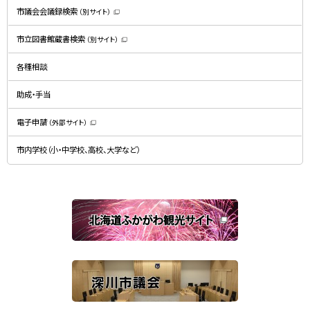
）
市議会会議録検索
（別サイト）
（
新
規
市立図書館蔵書検索
（別サイト）
ウ
（
ィ
新
ン
規
ド
各種相談
ウ
ウ
ィ
で
ン
開
ド
助成・手当
き
ウ
ま
で
す
開
）
電子申請
（外部サイト）
き
（
ま
新
す
規
）
市内学校（小・中学校、高校、大学など）
ウ
ィ
ン
ド
ウ
で
関
開
き
連
ま
す
サ
）
イ
ト