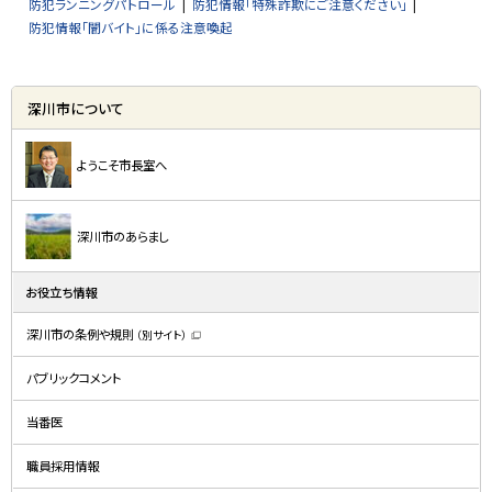
防犯ランニングパトロール
防犯情報「特殊詐欺にご注意ください」
防犯情報「闇バイト」に係る注意喚起
サ
深川市について
イ
ド
ようこそ市長室へ
・
メ
深川市のあらまし
ニ
ュ
お役立ち情報
ー
深川市の条例や規則
（別サイト）
（
新
規
パブリックコメント
ウ
ィ
ン
ド
当番医
ウ
で
開
職員採用情報
き
ま
す