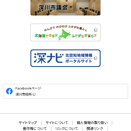
公
Facebookページ
式
深川市役所
S
（
新
N
規
ウ
S
ィ
ン
ド
本
ウ
サ
サイトマップ
サイトについて
個人情報の取り扱い
で
文
開
イ
著作権について
リンクについて
関連リンク
へ
き