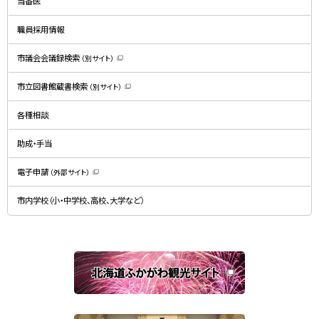
当番医
ウ
で
開
職員採用情報
き
ま
す
）
市議会会議録検索
（別サイト）
（
新
規
市立図書館蔵書検索
（別サイト）
ウ
（
ィ
新
ン
規
ド
各種相談
ウ
ウ
ィ
で
ン
開
ド
助成・手当
き
ウ
ま
で
す
開
）
電子申請
（外部サイト）
き
（
ま
新
す
規
）
市内学校（小・中学校、高校、大学など）
ウ
ィ
ン
ド
ウ
で
関
開
き
連
ま
す
サ
）
イ
ト