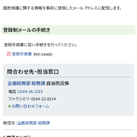
y
国民保護に関する情報を事前に登録したメールアドレスに配信します。
ト
登録制メールの手続き
ッ
プ
登録手順書に従い手続きを行ってください。
に
登録手順書
（PDF:341KB）
戻
る
ト
問合わせ先・担当窓口
ッ
プ
企画総務部 総務課
自治防災係
に
電話：
0164-26-2215
戻
ファクシミリ：0164-22-8134
る
お問い合わせフォーム
ト
発信元：
企画総務部 総務課
ッ
プ