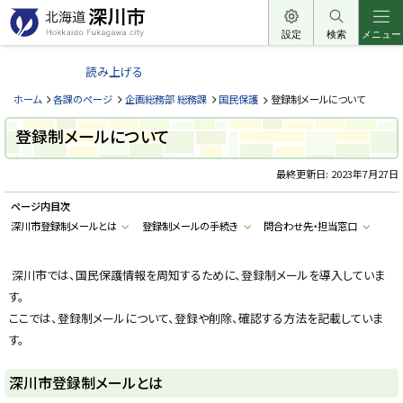
本
文
設定
検索
メニュー
北
へ
海
読み上げる
メ
道
ニ
ホーム
各課のページ
企画総務部 総務課
国民保護
登録制メールについて
深
ュ
川
登録制メールについて
ー
市
へ
最終更新日:
2023年7月27日
H
o
k
ページ内目次
k
a
深川市登録制メールとは
登録制メールの手続き
問合わせ先・担当窓口
i
d
o
深川市では、国民保護情報を周知するために、
登録制メールを導入していま
F
u
す。
k
a
ここでは、登録制メールについて、登録や削除、確認する方法を記載していま
g
a
す。
w
a
c
深川市登録制メールとは
i
t