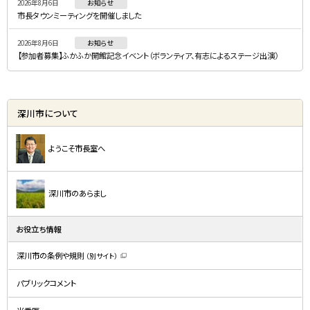
2026年8月6日
お知らせ
市長タウンミーティングを開催しました
2026年8月6日
お知らせ
【参加者募集】ふかふか開館記念イベント（ボランティア、有志によるステージ出演）
深川市について
ようこそ市長室へ
深川市のあらまし
お役立ち情報
深川市の条例や規則
（別サイト）
（
新
規
パブリックコメント
ウ
ィ
ン
ド