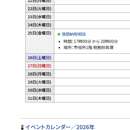
21日(月曜日)
あ
せ
は
ま
定
り
予
22日(火曜日)
ん
あ
せ
は
ま
定
。
り
予
23日(水曜日)
ん
あ
せ
は
ま
定
。
り
予
24日(木曜日)
ん
あ
せ
は
ま
定
。
り
25日(金曜日)
ん
あ
夜間納税相談
せ
は
ま
。
り
時間：
17時00分
から
20時00分
ん
あ
せ
ま
場所：市役所1階 税務財政課
。
り
ん
せ
ま
。
予
26日(土曜日)
ん
せ
定
。
予
27日(日曜日)
ん
は
定
。
予
28日(月曜日)
あ
は
定
り
予
29日(火曜日)
あ
は
ま
定
り
予
30日(水曜日)
あ
せ
は
ま
定
り
予
31日(木曜日)
ん
あ
せ
は
ま
定
。
り
ん
あ
せ
は
ま
。
り
ん
あ
せ
ト
ま
。
り
ん
せ
イベントカレンダー／2026年
ッ
ま
。