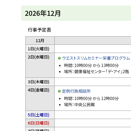
目
u
へ
次
k
2026年12月
戻
a
20
g
る
a
26
w
年
行事予定表
a
12
c
12月
i
月
t
予
1日(火曜日)
y
定
2日(水曜日)
ウエストスリムセミナー栄養プログラム
は
時間：
10時00分
から
13時00分
あ
場所：健康福祉センター「デ・アイ」2
り
ま
予
3日(木曜日)
せ
定
4日(金曜日)
ん
定例行政相談所
は
。
時間：
10時00分
から
12時00分
あ
場所：中央公民館
り
ま
予
5日(土曜日)
せ
定
予
6日(日曜日)
ん
は
定
。
予