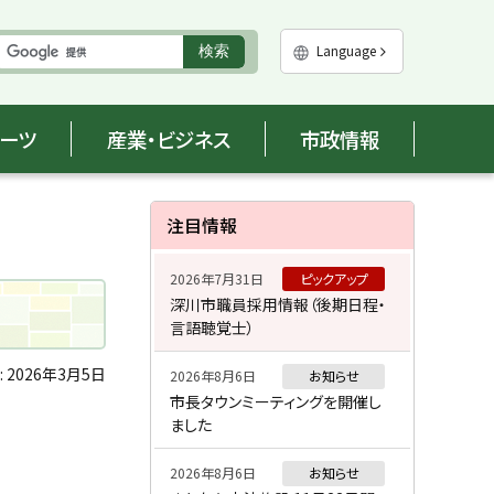
実
Language
検索
行
ポーツ
産業・ビジネス
市政情報
サ
注目情報
イ
2026年7月31日
ピックアップ
ド
深川市職員採用情報（後期日程・
言語聴覚士）
・
メ
:
2026年3月5日
2026年8月6日
お知らせ
市長タウンミーティングを開催し
ニ
ました
ュ
2026年8月6日
お知らせ