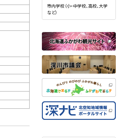
新
ま
規
市内学校（小・中学校、高校、大学
す
ウ
）
など）
ィ
ン
ド
ウ
で
関
開
き
連
ま
す
サ
）
イ
ト