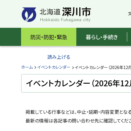
本
本
文
文
へ
へ
メ
戻
北
ニ
る
海
防災・防犯・緊急
暮らし・手続き
ュ
メ
ー
ニ
道
へ
ュ
読み上げる
深
ー
へ
ホーム
イベントカレンダー
イベントカレンダー（2026年12
川
戻
る
イベントカレンダー（2026年12
市
ペ
H
ー
o
ジ
k
k
ペ
の
a
掲載している行事などは、中止・延期・内容変更とな
ー
ト
i
ジ
最新の情報は各記事の問い合わせ先に確認してくださ
d
ッ
o
内
プ
F