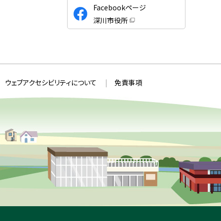
公
Facebookページ
式
深川市役所
S
（
新
N
規
ウ
S
ィ
ン
ド
ウ
ウェブアクセシビリティについて
免責事項
で
開
き
ま
す
）