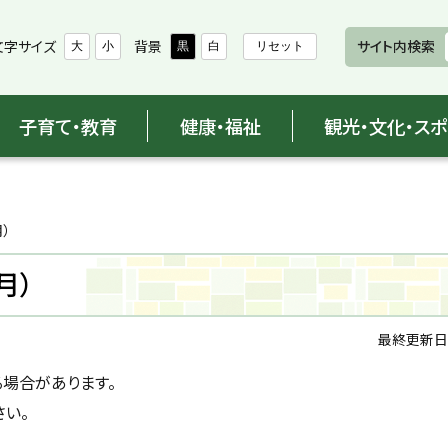
文字サイズ
背景
サイト内検索
大
小
黒
白
リセット
子育て・教育
健康・福祉
観光・文化・ス
月）
月）
最終更新日
る場合があります。
い。