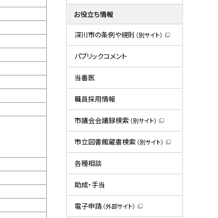
お役立ち情報
深川市の条例や規則
（別サイト）
（
新
規
パブリックコメント
ウ
ィ
ン
当番医
ド
ウ
で
職員採用情報
開
き
ま
市議会会議録検索
（別サイト）
す
（
）
新
規
市立図書館蔵書検索
（別サイト）
ウ
（
ィ
新
ン
規
各種相談
ド
ウ
ウ
ィ
で
ン
助成・手当
開
ド
き
ウ
ま
で
電子申請
（外部サイト）
す
開
（
）
き