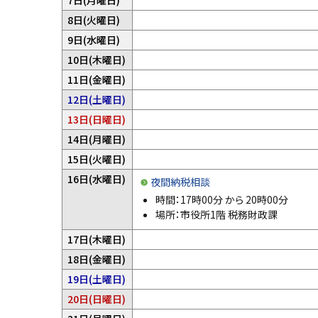
7日(月曜日)
あ
は
定
り
予
8日(火曜日)
あ
は
ま
定
り
予
9日(水曜日)
あ
せ
は
ま
定
り
予
10日(木曜日)
ん
あ
せ
は
ま
定
。
り
予
11日(金曜日)
ん
あ
せ
は
ま
定
。
り
予
12日(土曜日)
ん
あ
せ
は
ま
定
。
り
予
13日(日曜日)
ん
あ
せ
は
ま
定
。
り
予
14日(月曜日)
ん
あ
せ
は
ま
定
。
り
予
15日(火曜日)
ん
あ
せ
は
ま
定
。
り
16日(水曜日)
ん
あ
夜間納税相談
せ
は
ま
。
り
時間：
17時00分
から
20時00分
ん
あ
せ
ま
場所：市役所1階 税務財政課
。
り
ん
せ
ま
。
予
17日(木曜日)
ん
せ
定
。
予
18日(金曜日)
ん
は
定
。
予
19日(土曜日)
あ
は
定
り
予
20日(日曜日)
あ
は
ま
定
り
予