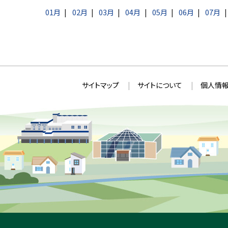
ん
せ
プ
01月
02月
03月
04月
05月
06月
07月
。
ん
に
。
戻
る
本
サ
サイトマップ
サイトについて
個人情報
文
イ
へ
ト
戻
情
る
メ
報
ニ
ュ
ー
へ
戻
る