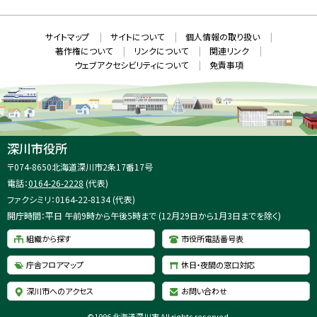
ウ
S
ィ
ン
ド
本
ウ
サ
サイトマップ
サイトについて
個人情報の取り扱い
で
文
開
イ
著作権について
リンクについて
関連リンク
へ
き
ト
ま
ウェブアクセシビリティについて
免責事項
戻
す
情
）
る
メ
報
ニ
ュ
ー
へ
深川市役所
戻
住
〒074-8650
北海道深川市2条17番17号
る
所
電話：
0164-26-2228
(代表)
：
ファクシミリ：0164-22-8134 (代表)
開庁時間：平日 午前9時から午後5時まで (12月29日から1月3日までを除く)
組織から探す
市役所電話番号表
庁舎フロアマップ
休日・夜間の窓口対応
深川市へのアクセス
お問い合わせ
©
1996 北海道深川市 All rights reserved.