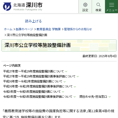
本
文
設定
検索
メニュー
北
へ
海
読み上げる
メ
道
ニ
ホーム
各課のページ
教育委員会 学務課
管理係からのお知らせ
深
ュ
深川市公立学校等施設整備計画
川
ー
深川市公立学校等施設整備計画
市
へ
H
o
最終更新日:
2025年8月4日
k
k
ページ内目次
a
i
平成27年度～平成29年度施設整備計画について
d
平成27年度～平成29年度施設整備計画事後評価について
o
F
平成30年度～令和2年度施設整備計画について
u
平成30年度~令和2年度施設整備計画事後評価について
k
令和3年度～令和5年度施設整備計画について
a
g
令和3年度～令和5年度施設整備計画事後評価について
問合わせ先・担当窓口
a
w
a
c
「義務教育諸学校等の施設費の国庫負担等に関する法律」第12条第4項の規
i
定に基づき、施設整備計画を公表します。
t