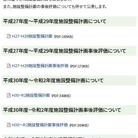
y
また、施設整備計画の事後評価についても併せて公表します。
平成27年度～平成29年度施設整備計画について
H27~H29施設整備計画
（PDF:185KB）
ト
平成27年度～平成29年度施設整備計画事後評価について
ッ
プ
H27~H29施設整備計画事後評価
（PDF:170KB）
に
戻
ト
平成30年度～令和2年度施設整備計画について
る
ッ
プ
H30~R2施設整備計画
（PDF:348KB）
に
戻
ト
平成30年度~令和2年度施設整備計画事後評価について
る
ッ
プ
H30～R2施設整備計画事後評価
（PDF:304KB）
に