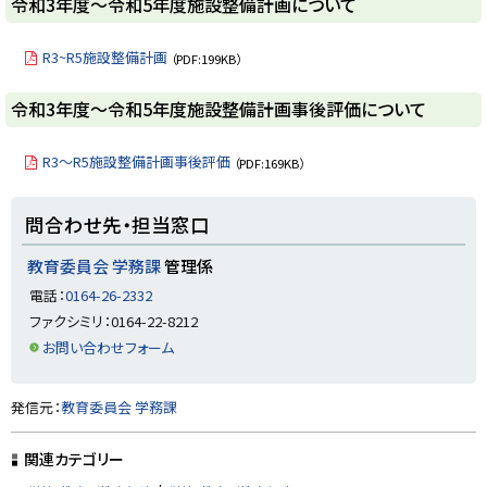
戻
ト
令和3年度～令和5年度施設整備計画について
る
ッ
プ
R3~R5施設整備計画
（PDF:199KB）
に
戻
ト
令和3年度～令和5年度施設整備計画事後評価について
る
ッ
プ
R3～R5施設整備計画事後評価
（PDF:169KB）
に
戻
ト
問合わせ先・担当窓口
る
ッ
プ
教育委員会 学務課
管理係
に
電話：
0164-26-2332
戻
ファクシミリ：0164-22-8212
る
お問い合わせフォーム
ト
発信元：
教育委員会 学務課
ッ
プ
関連カテゴリー
に