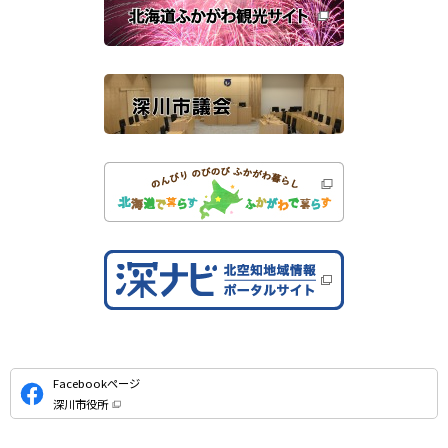
連
ま
す
サ
）
イ
ト
公
Facebookページ
式
深川市役所
S
（
新
N
規