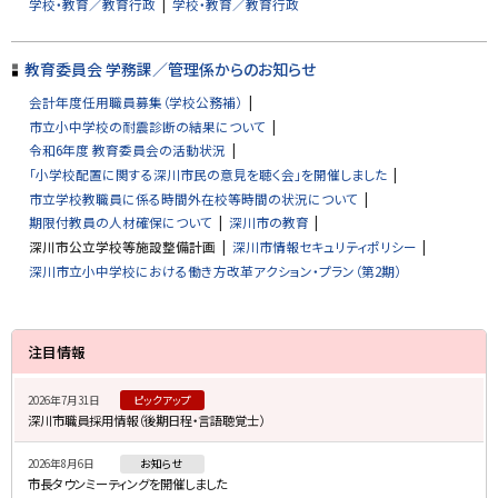
学校・教育／教育行政
学校・教育／教育行政
戻
る
教育委員会 学務課／管理係からのお知らせ
会計年度任用職員募集（学校公務補）
市立小中学校の耐震診断の結果について
令和6年度 教育委員会の活動状況
「小学校配置に関する深川市民の意見を聴く会」を開催しました
市立学校教職員に係る時間外在校等時間の状況について
期限付教員の人材確保について
深川市の教育
深川市公立学校等施設整備計画
深川市情報セキュリティポリシー
深川市立小中学校における働き方改革アクション・プラン（第2期）
サ
注目情報
イ
2026年7月31日
ピックアップ
ド
深川市職員採用情報（後期日程・言語聴覚士）
・
2026年8月6日
お知らせ
メ
市長タウンミーティングを開催しました