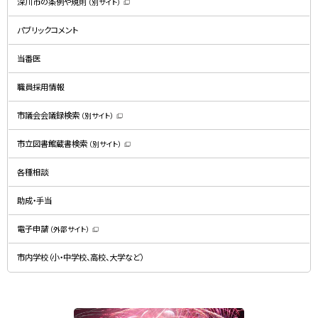
深川市の条例や規則
（別サイト）
（
新
規
パブリックコメント
ウ
ィ
ン
ド
当番医
ウ
で
開
職員採用情報
き
ま
す
）
市議会会議録検索
（別サイト）
（
新
規
市立図書館蔵書検索
（別サイト）
ウ
（
ィ
新
ン
規
ド
各種相談
ウ
ウ
ィ
で
ン
開
ド
助成・手当
き
ウ
ま
で
す
開
）
電子申請
（外部サイト）
き
（
ま
新
す
規
）
市内学校（小・中学校、高校、大学など）
ウ
ィ
ン
ド
ウ
で
関
開
き