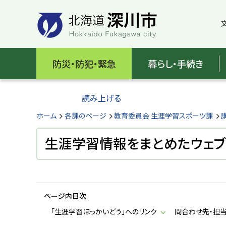
本
本
文
文
へ
へ
メ
戻
北
ニ
る
海
防災・防犯・緊急
暮らし・手続き
ュ
メ
ー
ニ
道
へ
ュ
読み上げる
深
ー
へ
ホーム
各課のページ
教育委員会 生涯学習スポーツ課
川
戻
る
生涯学習情報をまとめたウェブ
市
ペ
H
ー
o
ジ
k
k
の
a
ページ内目次
ト
i
d
ッ
「生涯学習ほっかいどう」へのリンク
問合わせ先・担
o
プ
F