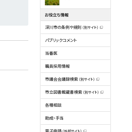
お役立ち情報
深川市の条例や規則
（別サイト）
（
新
規
パブリックコメント
ウ
ィ
ン
当番医
ド
ウ
で
職員採用情報
開
き
ま
市議会会議録検索
（別サイト）
す
（
）
新
規
市立図書館蔵書検索
（別サイト）
ウ
（
ィ
新
ン
規
各種相談
ド
ウ
ウ
ィ
で
ン
助成・手当
開
ド
き
ウ
ま
で
電子申請
（外部サイト）