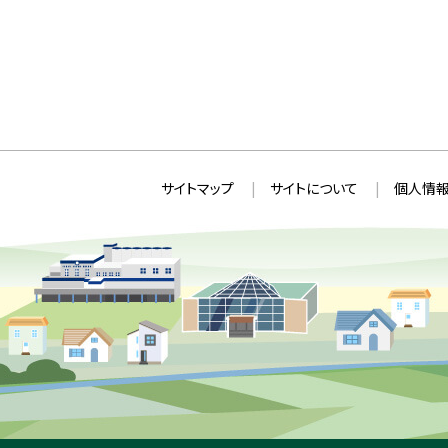
本
サ
サイトマップ
サイトについて
個人情報
文
イ
へ
ト
戻
情
る
メ
報
ニ
ュ
ー
へ
戻
る