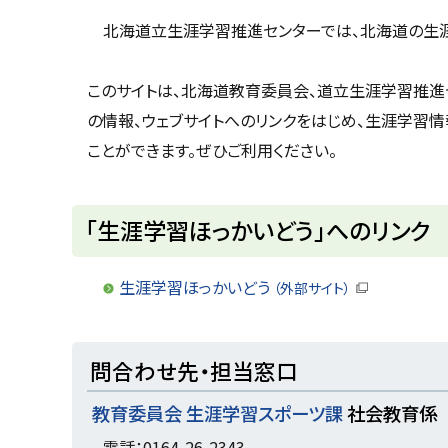
u
へ
k
北海道立生涯学習推進センターでは、北海道の生涯学
戻
a
g
る
a
このサイトは、北海道教育委員会、道立生涯学習推進
w
a
の情報、ウェブサイトへのリンクをはじめ、生涯学習
c
i
ことができます。ぜひご利用ください。
t
y
「生涯学習ほっかいどう」へのリンク
生涯学習ほっかいどう
（外部サイト）
（
新
規
ウ
ト
問合わせ先・担当窓口
ィ
ン
ッ
ド
教育委員会 生涯学習スポーツ課
社会教育係
ウ
プ
で
に
電話：0164-26-2343