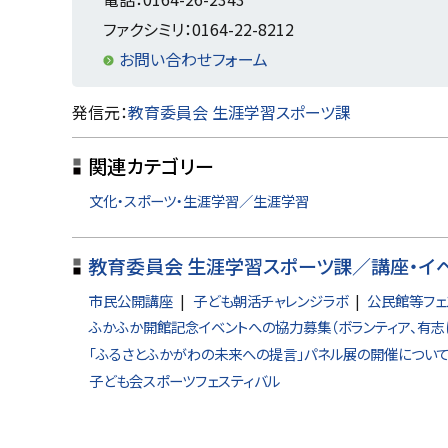
開
き
戻
ファクシミリ：0164-22-8212
ま
す
る
お問い合わせフォーム
）
ト
発信元：
教育委員会 生涯学習スポーツ課
ッ
関連カテゴリー
プ
に
文化・スポーツ・生涯学習／生涯学習
戻
る
教育委員会 生涯学習スポーツ課／講座・イ
市民公開講座
子ども朝活チャレンジラボ
公民館等フェ
ふかふか開館記念イベントへの協力募集（ボランティア、有志
「ふるさとふかがわの未来への提言」パネル展の開催につい
子ども会スポーツフェスティバル