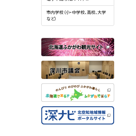
す
開
（
）
き
新
ま
規
市内学校（小・中学校、高校、大学
す
ウ
）
など）
ィ
ン
ド
ウ
で
関
開
き
連
ま
す
サ
）
イ
ト