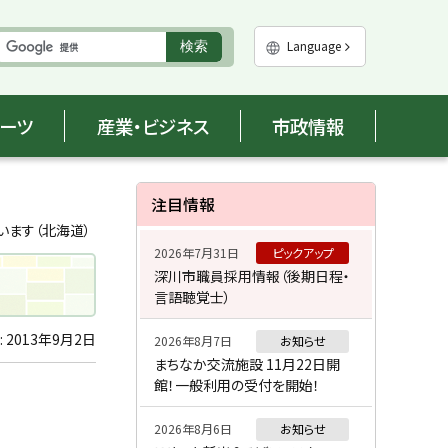
実
Language
検索
行
ポーツ
産業・ビジネス
市政情報
サ
注目情報
イ
います（北海道）
2026年7月31日
ピックアップ
ド
深川市職員採用情報（後期日程・
言語聴覚士）
・
メ
:
2013年9月2日
2026年8月7日
お知らせ
まちなか交流施設 11月22日開
ニ
館！一般利用の受付を開始！
ュ
2026年8月6日
お知らせ