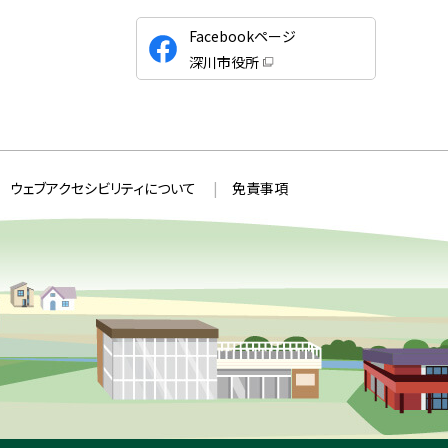
公
Facebookページ
式
深川市役所
S
（
新
N
規
ウ
S
ィ
ン
ド
ウ
ウェブアクセシビリティについて
免責事項
で
開
き
ま
す
）