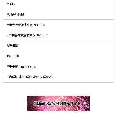
ン
ド
当番医
ウ
で
開
職員採用情報
き
ま
す
）
市議会会議録検索
（別サイト）
（
新
規
市立図書館蔵書検索
（別サイト）
ウ
（
ィ
新
ン
規
ド
各種相談
ウ
ウ
ィ
で
ン
開
ド
助成・手当
き
ウ
ま
で
す
開
）
電子申請
（外部サイト）
き
（
ま
新
す
規
）
市内学校（小・中学校、高校、大学など）
ウ
ィ
ン
ド
ウ
で
関
開
き
連
ま
す
サ
）
イ
ト