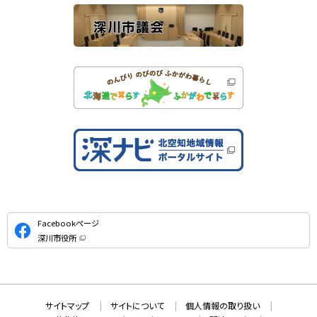
公
Facebookページ
式
深川市役所
S
（
新
N
規
ウ
S
ィ
ン
ド
本
ウ
サ
サイトマップ
サイトについて
個人情報の取り扱い
で
文
開