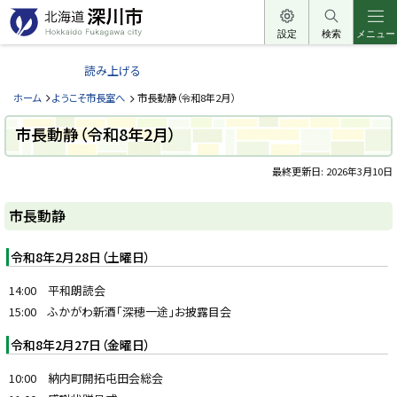
本
文
設定
検索
メニュー
北
へ
海
読み上げる
メ
道
ニ
ホーム
ようこそ市長室へ
市長動静（令和8年2月）
深
ュ
川
市長動静（令和8年2月）
ー
市
へ
最終更新日:
2026年3月10日
H
o
ペ
k
ー
k
市長動静
a
ジ
i
内
d
目
令和8年2月28日（土曜日）
o
次
F
u
市
14:00 平和朗読会
k
長
a
15:00 ふかがわ新酒「深穂一途」お披露目会
動
g
静
a
令和8年2月27日（金曜日）
w
a
c
10:00 納内町開拓屯田会総会
i
t