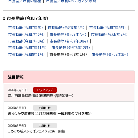
市長室／市長の部屋
市長室／市長のうごきと交際費
に
戻
市長動静（令和７年度）
る
市長動静（令和7年度）
市長動静（令和7年4月）
市長動静（令和7年5月）
市長動静（令和7年6月）
市長動静（令和7年7月）
市長動静（令和7年8月）
市長動静（令和7年9月）
市長動静（令和7年10月）
市長動静（令和7年11月）
市長動静（令和7年12月）
市長動静（令和8年1月）
市長動静（令和8年2月）
市長動静（令和8年3月）
サ
注目情報
イ
2026年7月31日
ピックアップ
ド
深川市職員採用情報（後期日程・言語聴覚士）
・
2026年8月7日
お知らせ
メ
まちなか交流施設 11月22日開館！一般利用の受付を開始！
ニ
2026年8月6日
お知らせ
ュ
こめッち新米＆そばフェスタ2026 開催
ー