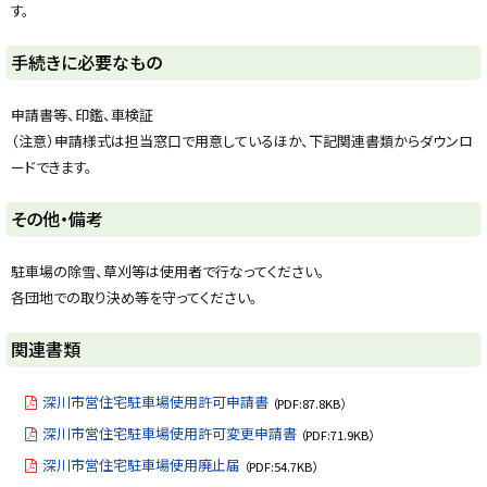
に
す。
戻
る
ト
手続きに必要なもの
ッ
プ
申請書等、印鑑、車検証
に
（注意）申請様式は担当窓口で用意しているほか、下記関連書類からダウンロ
戻
ードできます。
る
ト
その他・備考
ッ
プ
駐車場の除雪、草刈等は使用者で行なってください。
に
各団地での取り決め等を守ってください。
戻
る
ト
関連書類
ッ
プ
深川市営住宅駐車場使用許可申請書
（PDF:87.8KB）
に
深川市営住宅駐車場使用許可変更申請書
（PDF:71.9KB）
戻
深川市営住宅駐車場使用廃止届
（PDF:54.7KB）
る