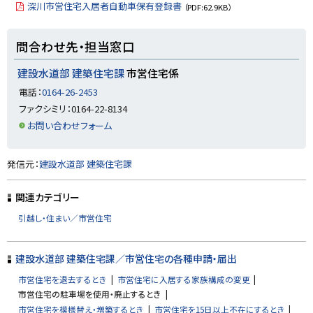
深川市営住宅入居者自動車保有登録書
（PDF:62.9KB）
ト
問合わせ先・担当窓口
ッ
プ
建設水道部 建築住宅課
市営住宅係
に
電話：
0164-26-2453
戻
ファクシミリ：0164-22-8134
る
お問い合わせフォーム
ト
発信元：
建設水道部 建築住宅課
ッ
プ
関連カテゴリー
に
引越し・住まい／市営住宅
戻
る
建設水道部 建築住宅課／市営住宅の各種申請・届出
市営住宅を退去するとき
市営住宅に入居する家族構成の変更
市営住宅の駐車場を使用・廃止するとき
市営住宅を模様替え・増築するとき
市営住宅を15日以上不在にするとき