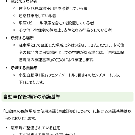
承諾できない者
住宅及び駐車場使用料を滞納している者
迷惑駐車をしている者
車庫（ビニール車庫を含む）を設置している者
その他市営住宅の管理上、支障となる行為をしている者
承諾する場所
駐車場として区画した場所以外は承諾しません。ただし、市営住
宅の敷地内に保管場所としての空地がある場合は、 「自動車保
管場所の承諾基準」の定めにより承諾します。
承諾する自動車
小型自動車（幅170センチメートル、長さ470センチメートル以
下）に限ります。
ト
自動車保管場所の承諾基準
ッ
プ
「自動車の保管場所の使用承諾（車庫証明）について」に掲げる承諾基準は以
に
下のとおりとします。
戻
駐車場が整備されている住宅
る
市が指定する場所で1住戸1台のみ