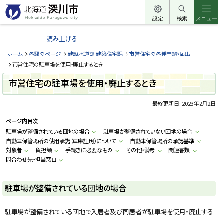
本
文
設定
検索
メニュー
北
へ
海
読み上げる
メ
道
ニ
ホーム
各課のページ
建設水道部 建築住宅課
市営住宅の各種申請・届出
深
ュ
市営住宅の駐車場を使用・廃止するとき
川
ー
市営住宅の駐車場を使用・廃止するとき
市
へ
H
o
最終更新日:
2023年2月2日
k
k
ページ内目次
a
i
駐車場が整備されている団地の場合
駐車場が整備されていない団地の場合
d
自動車保管場所の使用承諾（車庫証明）について
自動車保管場所の承諾基準
o
F
対象者
負担額
手続きに必要なもの
その他・備考
関連書類
u
問合わせ先・担当窓口
k
a
g
a
駐車場が整備されている団地の場合
w
a
c
i
駐車場が整備されている団地で入居者及び同居者が駐車場を使用・廃止する
t