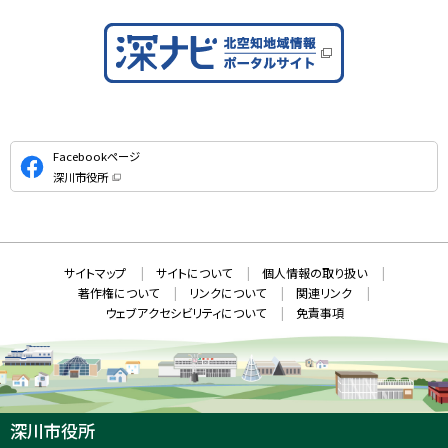
公
Facebookページ
式
深川市役所
S
（
新
N
規
ウ
S
ィ
ン
ド
本
ウ
サ
サイトマップ
サイトについて
個人情報の取り扱い
で
文
開
イ
著作権について
リンクについて
関連リンク
へ
き
ト
ま
ウェブアクセシビリティについて
免責事項
戻
す
情
）
る
メ
報
ニ
ュ
ー
へ
深川市役所
戻