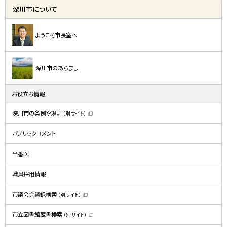
深川市について
ようこそ市長室へ
深川市のあらまし
お役立ち情報
深川市の条例や規則
（別サイト）
（
新
規
パブリックコメント
ウ
ィ
ン
ド
当番医
ウ
で
開
職員採用情報
き
ま
す
）
市議会会議録検索
（別サイト）
（
新
規
市立図書館蔵書検索
（別サイト）
ウ
（
ィ
新