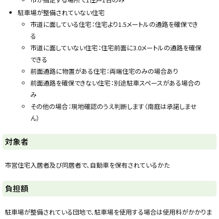
駐車場が整備されていない住宅
市道に面している住宅：住宅より1.5メートルの通路を確保でき
る
市道に面していない住宅：住宅前面に3.0メートルの通路を確保
できる
前面通路に物置がある住宅：両端住宅のみの場合あり
前面通路を確保できない住宅：別途駐車スペースがある場合の
み
その他の場合：現地確認のうえ判断します（南庭は承諾しませ
ん）
ト
対象者
ッ
プ
市営住宅入居者及び同居者で、自動車を保有されているかた
に
戻
ト
負担額
る
ッ
プ
駐車場が整備されている団地で、駐車場を使用する場合は使用料がかかりま