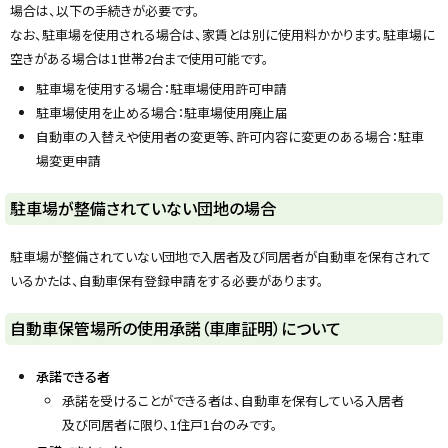
場合は、以下の手続きが必要です。
y
なお、駐車場を使用される場合は、家賃とは別に使用料かかります。駐車場に
空きがある場合は1世帯2台まで使用可能です。
駐車場を使用する場合：駐車場使用許可申請
駐車場使用を止める場合：駐車場使用廃止届
自動車の入替えや使用者の変更等、許可内容に変更のある場合：駐車
場変更申請
ト
駐車場が整備されていない団地の場合
ッ
プ
駐車場が整備されていない団地で入居者及び同居者が自動車を保有されて
に
いるかたは、自動車保有登録申請をする必要があります。
戻
る
ト
自動車保管場所の使用承諾（車庫証明）について
ッ
プ
承諾できる者
に
承諾を受けることができる者は、自動車を保有している入居者
戻
及び同居者に限り、1住戸1台のみです。
る