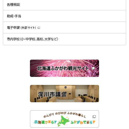
ン
規
ド
各種相談
ウ
ウ
ィ
で
ン
開
ド
助成・手当
き
ウ
ま
で
す
開
）
電子申請
（外部サイト）
き
（
ま
新
す
規
）
市内学校（小・中学校、高校、大学など）
ウ
ィ
ン
ド
ウ
で
関
開
き
連
ま
す
サ
）
イ
ト