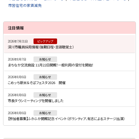
市営住宅の家賃減免
サ
注目情報
イ
2026年7月31日
ピックアップ
ド
深川市職員採用情報（後期日程・言語聴覚士）
・
2026年8月7日
お知らせ
メ
まちなか交流施設 11月22日開館！一般利用の受付を開始！
ニ
2026年8月6日
お知らせ
ュ
こめッち新米＆そばフェスタ2026 開催
ー
2026年8月6日
お知らせ
市長タウンミーティングを開催しました
2026年8月6日
お知らせ
【参加者募集】ふかふか開館記念イベント（ボランティア、有志によるステージ出演）