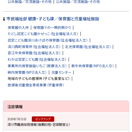
公共施設／交流施設・その他
公共施設／交流施設・その他
る
市民福祉部 健康・子ども課／保育園と児童福祉施設
保育園の入所
保育園での一時的預かり
たどし認定こども園かぜっこ（社会福祉法人立）
認定こども園深川あけぼの保育園（社会福祉法人立）
深川西町保育所（社会福祉法人立）
北光保育園（社会福祉法人立）
音江中央保育園（社会福祉法人立）
わかば認定こども園（社会福祉法人立）
事業所内保育施設いちご（医療法人立）
新中央保育園（NPO法人立）
納内保育園（NPO法人立）
児童センター
地域の子どもの居場所（子ども食堂など）
放課後児童健全育成事業（学童保育）
サ
注目情報
イ
2026年7月31日
ピックアップ
ド
深川市職員採用情報（後期日程・言語聴覚士）
・