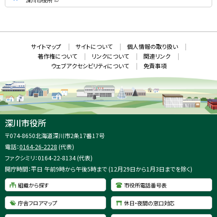
S
（
新
N
規
ウ
S
ィ
ン
ド
本
ウ
サ
サイトマップ
サイトについて
個人情報の取り扱い
で
文
開
イ
著作権について
リンクについて
関連リンク
へ
き
ト
ま
ウェブアクセシビリティについて
免責事項
戻
す
情
）
る
メ
報
ニ
ュ
ー
へ
深川市役所
戻
住
〒074-8650
北海道深川市2条17番17号
る
所
電話：
0164-26-2228
(代表)
：
ファクシミリ：0164-22-8134 (代表)
開庁時間：平日 午前9時から午後5時まで (12月29日から1月3日までを除く)
組織から探す
市役所電話番号表
庁舎フロアマップ
休日・夜間の窓口対応