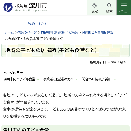
本
文
設定
検索
メニュー
北
へ
海
読み上げる
メ
道
ニ
ホーム
各課のページ
市民福祉部 健康・子ども課
保育園と児童福祉施設
深
ュ
地域の子どもの居場所（子ども食堂など）
川
ー
地域の子どもの居場所（子ども食堂など）
市
へ
H
o
最終更新日:
2026年1月22日
k
k
ページ内目次
a
i
深川市内の子ども食堂
事業者・運営者の方へ
問合わせ先・担当窓口
d
o
F
u
各地で、子どもたちが安心して過ごし、地域の方々とふれあえる場として「子ど
k
も食堂」が開設されています。
a
g
食事の提供や交流を通じて、子どもたちの居場所づくりと地域のつながりづく
a
w
りを応援する取り組みです。
a
c
i
深川市内の子ども食堂
t