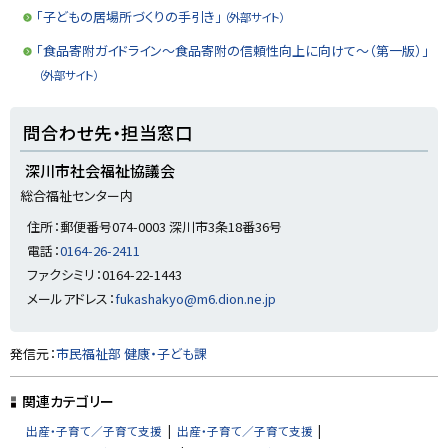
「子どもの居場所づくりの手引き」
（外部サイト）
「食品寄附ガイドライン～食品寄附の信頼性向上に向けて～（第一版）」
（外部サイト）
ト
問合わせ先・担当窓口
ッ
プ
深川市社会福祉協議会
に
総合福祉センター内
戻
住所：郵便番号074-0003 深川市3条18番36号
る
電話：
0164-26-2411
ファクシミリ：0164-22-1443
メールアドレス：
fukashakyo@m6.dion.ne.jp
ト
発信元：
市民福祉部 健康・子ども課
ッ
プ
関連カテゴリー
に
出産・子育て／子育て支援
出産・子育て／子育て支援
戻