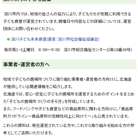
y
深川市内では、地域の皆さんの協力により、子どもたちが気軽に利用できる
子ども食堂が運営されています。開催日や内容などの詳細については、運営
団体にお問い合わせください。
深川子ども未来食堂(運営：深川市社会福祉協議会)
毎月第1・3土曜日 8：00～9：00 深川市総合福祉センター(3条18番36号)
ト
事業者・運営者の方へ
ッ
プ
地域で子どもの居場所づくりに取り組む事業者・運営者の方向けに、北海道
に
が提供している関連情報をご紹介します。
戻
北海道では、安心・安全に子どもの居場所を運営するためのポイントをまとめ
る
た「子どもの居場所づくりの手引き」を作成しています。
また、フードバンクや子ども食堂などの食品寄附に関わる方向けに、「食品寄
附ガイドライン～食品寄附の信頼性向上に向けて～」も公表されています。
これらの資料は、現在運営されている方や、これから取り組みを始める方の参
考としてご活用いただけます。