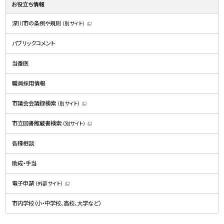
お役立ち情報
深川市の条例や規則
（別サイト）
（
新
規
パブリックコメント
ウ
ィ
ン
ド
当番医
ウ
で
開
職員採用情報
き
ま
す
）
市議会会議録検索
（別サイト）
（
新
規
市立図書館蔵書検索
（別サイト）
ウ
（
ィ
新
ン
規
ド
各種相談
ウ
ウ
ィ
で
ン
開
ド
助成・手当
き
ウ
ま
で
す
開
）
電子申請
（外部サイト）
き
（
ま
新
す
規
）
市内学校（小・中学校、高校、大学など）
ウ
ィ
ン
ド