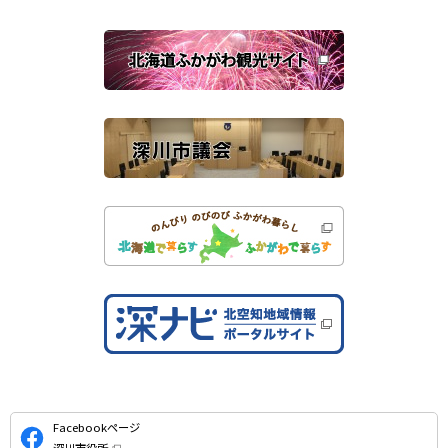
ウ
で
関
開
き
連
ま
す
サ
）
イ
ト
公
Facebookページ
式
深川市役所