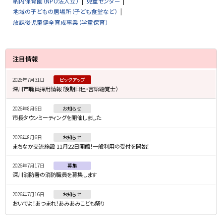
納内保育園（NPO法人立）
児童センター
地域の子どもの居場所（子ども食堂など）
放課後児童健全育成事業（学童保育）
サ
注目情報
イ
2026年7月31日
ピックアップ
ド
深川市職員採用情報（後期日程・言語聴覚士）
・
2026年8月6日
お知らせ
メ
市長タウンミーティングを開催しました
ニ
2026年8月6日
お知らせ
ュ
まちなか交流施設 11月22日開館！一般利用の受付を開始！
ー
2026年7月17日
募集
深川消防署の消防職員を募集します
2026年7月16日
お知らせ
おいでよ！あつまれ！あみあみこども祭り