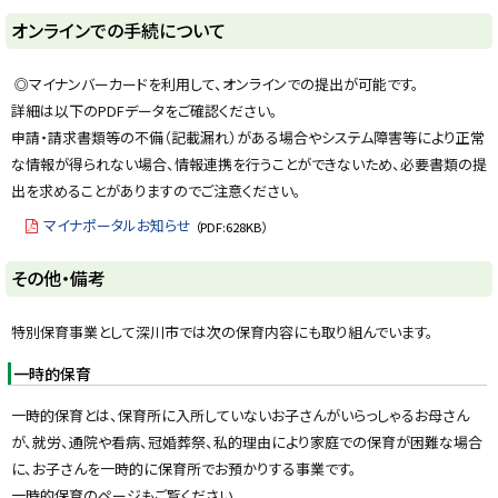
ト
オンラインでの手続について
ッ
プ
◎マイナンバーカードを利用して、オンラインでの提出が可能です。
に
詳細は以下のPDFデータをご確認ください。
戻
申請・請求書類等の不備（記載漏れ）がある場合やシステム障害等により正常
る
な情報が得られない場合、情報連携を行うことができないため、必要書類の提
出を求めることがありますのでご注意ください。
マイナポータルお知らせ
（PDF:628KB）
ト
その他・備考
ッ
プ
特別保育事業として深川市では次の保育内容にも取り組んでいます。
に
一時的保育
戻
る
一時的保育とは、保育所に入所していないお子さんがいらっしゃるお母さん
が、就労、通院や看病、冠婚葬祭、私的理由により家庭での保育が困難な場合
に、お子さんを一時的に保育所でお預かりする事業です。
一時的保育のページもご覧ください。