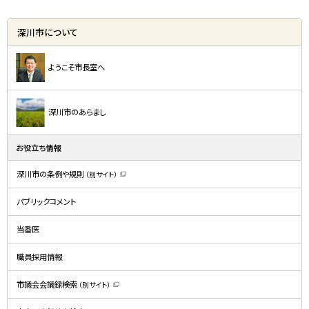
深川市について
ようこそ市長室へ
深川市のあらまし
お役立ち情報
深川市の条例や規則
（別サイト）
（
新
規
パブリックコメント
ウ
ィ
ン
ド
当番医
ウ
で
開
職員採用情報
き
ま
す
）
市議会会議録検索
（別サイト）
（
新
規