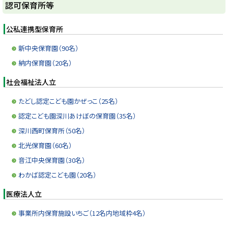
認可保育所等
y
公私連携型保育所
新中央保育園（90名）
納内保育園（20名）
社会福祉法人立
たどし認定こども園かぜっこ（25名）
認定こども園深川あけぼの保育園（35名）
深川西町保育所（50名）
北光保育園（60名）
音江中央保育園（30名）
わかば認定こども園（20名）
医療法人立
事業所内保育施設いちご（12名内地域枠4名）