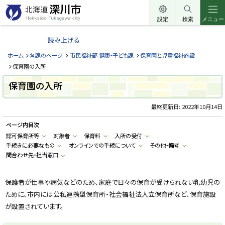
本
文
設定
検索
メニュー
北
へ
海
読み上げる
メ
道
ニ
ホーム
各課のページ
市民福祉部 健康・子ども課
保育園と児童福祉施設
深
ュ
保育園の入所
川
ー
保育園の入所
市
へ
H
o
最終更新日:
2022年10月14日
k
k
ページ内目次
a
i
認可保育所等
対象者
保育料
入所の受付
d
手続きに必要なもの
オンラインでの手続について
その他・備考
o
F
問合わせ先・担当窓口
u
k
a
g
保護者が仕事や病気などのため、家庭で日々の保育が受けられない乳幼児の
a
ために、市内には公私連携型保育所・社会福祉法人立保育所など、保育施設
w
a
が設置されています。
c
i
t