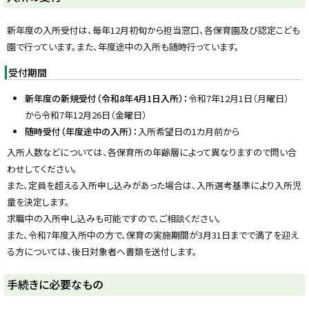
ッ
プ
新年度の入所受付は、毎年12月初旬から担当窓口、各保育園及び認定こども
に
園で行っています。また、年度途中の入所も随時行っています。
戻
受付期間
る
新年度の新規受付（令和8年4月1日入所）：
令和7年12月1日（月曜日）
から令和7年12月26日（金曜日）
随時受付（年度途中の入所）：
入所希望日の1カ月前から
入所人数などについては、各保育所の年齢層によって異なりますので問い合
わせしてください。
また、定員を超える入所申し込みがあった場合は、入所選考基準により入所児
童を決定します。
求職中の入所申し込みも可能ですので、ご相談ください。
また、令和7年度入所中の方で、保育の実施期間が3月31日までで満了を迎え
る方については、後日対象者へ書類を送付します。
ト
手続きに必要なもの
ッ