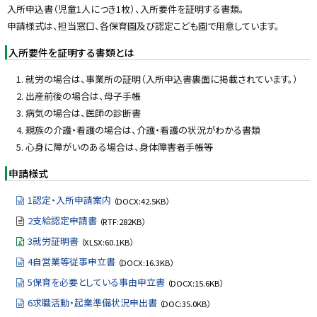
プ
入所申込書（児童1人につき1枚）、入所要件を証明する書類。
に
申請様式は、担当窓口、各保育園及び認定こども園で用意しています。
戻
入所要件を証明する書類とは
る
就労の場合は、事業所の証明（入所申込書裏面に掲載されています。）
出産前後の場合は、母子手帳
病気の場合は、医師の診断書
親族の介護・看護の場合は、介護・看護の状況がわかる書類
心身に障がいのある場合は、身体障害者手帳等
申請様式
1認定・入所申請案内
（DOCX:42.5KB）
2支給認定申請書
（RTF:282KB）
3就労証明書
（XLSX:60.1KB）
4自営業等従事申立書
（DOCX:16.3KB）
5保育を必要としている事由申立書
（DOCX:15.6KB）
6求職活動・起業準備状況申出書
（DOC:35.0KB）