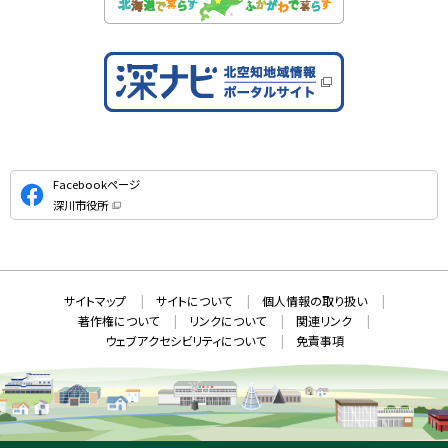
公
Facebookページ
式
深川市役所
S
（
新
N
規
ウ
S
ィ
ン
ド
本
ウ
サ
サイトマップ
サイトについて
個人情報の取り扱い
で
文
開
イ
著作権について
リンクについて
関連リンク
へ
き
ト
ま
ウェブアクセシビリティについて
免責事項
戻
す
情
）
る
メ
報
ニ
ュ
ー