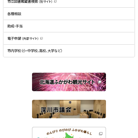
市立図書館蔵書検索
（別サイト）
ウ
（
ィ
新
ン
規
ド
各種相談
ウ
ウ
ィ
で
ン
開
ド
助成・手当
き
ウ
ま
で
す
開
）
電子申請
（外部サイト）
き
（
ま
新
す
規
）
市内学校（小・中学校、高校、大学など）
ウ
ィ
ン
ド
ウ
で
関
開
き
連
ま
す
サ
）
イ
ト