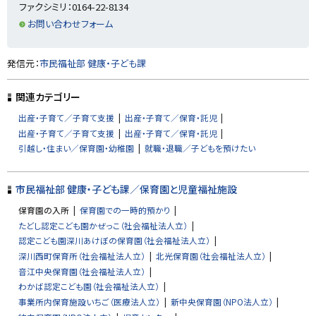
戻
ファクシミリ：0164-22-8134
る
お問い合わせフォーム
ト
発信元：
市民福祉部 健康・子ども課
ッ
プ
関連カテゴリー
に
出産・子育て／子育て支援
出産・子育て／保育・託児
戻
出産・子育て／子育て支援
出産・子育て／保育・託児
る
引越し・住まい／保育園・幼稚園
就職・退職／子どもを預けたい
市民福祉部 健康・子ども課／保育園と児童福祉施設
保育園の入所
保育園での一時的預かり
たどし認定こども園かぜっこ（社会福祉法人立）
認定こども園深川あけぼの保育園（社会福祉法人立）
深川西町保育所（社会福祉法人立）
北光保育園（社会福祉法人立）
音江中央保育園（社会福祉法人立）
わかば認定こども園（社会福祉法人立）
事業所内保育施設いちご（医療法人立）
新中央保育園（NPO法人立）