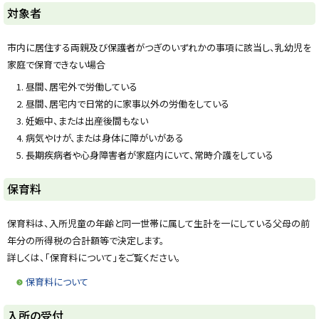
ト
対象者
ッ
プ
市内に居住する両親及び保護者がつぎのいずれかの事項に該当し、乳幼児を
に
家庭で保育できない場合
戻
昼間、居宅外で労働している
る
昼間、居宅内で日常的に家事以外の労働をしている
妊娠中、または出産後間もない
病気やけが、または身体に障がいがある
長期疾病者や心身障害者が家庭内にいて、常時介護をしている
ト
保育料
ッ
プ
保育料は、入所児童の年齢と同一世帯に属して生計を一にしている父母の前
に
年分の所得税の合計額等で決定します。
戻
詳しくは、「保育料について」をご覧ください。
る
保育料について
ト
入所の受付