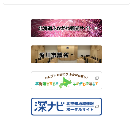
ィ
ン
ド
ウ
で
関
開
き
連
ま
す
サ
）
イ
ト