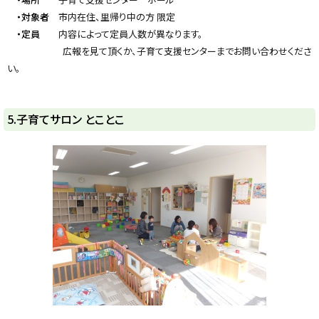
・対象者
市内在住、里帰り中の方 限定
・定員
内容によって定員人数が異なります。
広報を見て頂くか、子育て支援センターまでお問い合わせくださ
い。
ト
5.子育てサロン とことこ
ッ
プ
に
戻
る