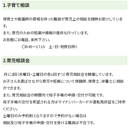
1.子育て相談
保育士や看護師の資格を持った職員が育児上の相談を随時お受けしていま
す。
また、育児のための知識や情報の提供も行っています。
お気軽にお電話、来所下さい。
〇8:45～17:15 土・日・祝祭日除く
ト
2.育児相談会
ッ
プ
月に2回（水曜日・土曜日の各1回ずつ）育児相談会を開催しています。
に
お子さんを遊ばせながら育児や妊娠について保健師、保育士、栄養士に相談
戻
ができます。
る
また、育児相談会の時間内で母子手帳の申請・交付が可能です。
母子手帳の交付を希望される方はマイナンバーカードか運転免許証をご持参
ください。
土曜日のみ予約制となりますので予約がない場合は
相談及び母子手帳の申請・交付を受ける職員は不在です。