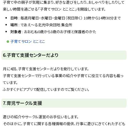
子育て中の親子が気軽に集まり、好きな遊びをしたり、おしゃべりをしたりして
楽しい時間を過ごせる「子育てサロン とことこ」を開設しています。
日時
: 毎週月曜日・水曜日・金曜日（祝日除く） 10時から14時30分まで
場所
: であえ～る北光中央団地 集会所
対象者
: おおむね0歳から3歳のお子様と保護者のかた
子育てサロン とことこ
ト
6.子育て支援センターだより
ッ
プ
月に4回、子育て支援センターだよりを発行しています。
に
子育て支援センターで行っている事業の紹介や子育てに役立てる内容も載っ
戻
ています。
る
ふかすくナビアプリで配信していますのでご覧ください。
ト
7.育児サークル支援
ッ
プ
遊びの紹介やサークル運営のお手伝いをします。
に
そのほかに、子育てに関する各種情報の提供、行事に遊びにきてくれた子ども