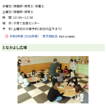
水曜日：保健師・保育士・栄養士
土曜日：保健師・保育士
時 間：10：00～12：00
場 所：子育て支援センター
予 約：土曜日のみ要予約（前日の正午まで）
令和8年度（2026年度） 育児相談会
（PDF:4.34MB）
ト
3.なかよし広場
ッ
プ
に
戻
る