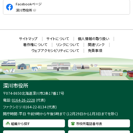
公
Facebookページ
式
深川市役所
S
（
新
N
規
ウ
S
ィ
ン
ド
本
ウ
サ
サイトマップ
サイトについて
個人情報の取り扱い
で
文
開
イ
著作権について
リンクについて
関連リンク
へ
き
ト
ま
ウェブアクセシビリティについて
免責事項
戻
す
情
）
る
メ
報
ニ
ュ
ー
へ
深川市役所
戻
住
〒074-8650
北海道深川市2条17番17号
る
所
電話：
0164-26-2228
(代表)
：
ファクシミリ：0164-22-8134 (代表)
開庁時間：平日 午前9時から午後5時まで (12月29日から1月3日までを除く)
組織から探す
市役所電話番号表