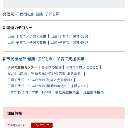
ト
発信元：
市民福祉部 健康・子ども課
ッ
プ
関連カテゴリー
に
出産・子育て／子育て支援
出産・子育て／保育・託児
戻
出産・子育て／子育て支援
出産・子育て／保育・託児
る
市民福祉部 健康・子ども課／子育て支援事業
子育て支援センター
あそびの広場
子育てサロン とことこ
なかよし広場
乳幼児向け遊びの広場「あみあみ」
子育てサポート・ふかがわ（制度と会員登録）
子育てサポート・ふかがわ（援助の申込から提供まで）
ふかがわ 子育てサポートnavi
家庭児童相談室
児童虐待相談
サ
注目情報
イ
2026年7月31日
ピックアップ
ド