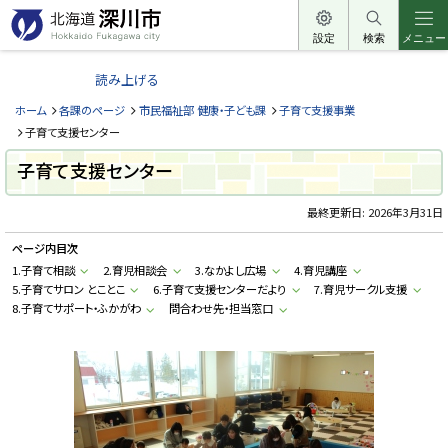
本
文
設定
検索
メニュー
北
へ
海
読み上げる
メ
道
ニ
ホーム
各課のページ
市民福祉部 健康・子ども課
子育て支援事業
深
ュ
子育て支援センター
川
ー
子育て支援センター
市
へ
H
o
最終更新日:
2026年3月31日
k
k
ページ内目次
a
i
1.子育て相談
2.育児相談会
3.なかよし広場
4.育児講座
d
5.子育てサロン とことこ
6.子育て支援センターだより
7.育児サークル支援
o
F
8.子育てサポート・ふかがわ
問合わせ先・担当窓口
u
k
a
g
a
w
a
c
i
t