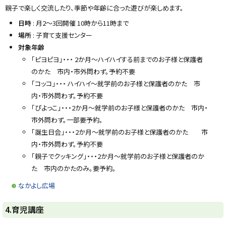
親子で楽しく交流したり、季節や年齢に合った遊びが楽しめます。
日時
: 月2～3回開催 10時から11時まで
場所
: 子育て支援センター
対象年齢
「ピヨピヨ」・・・ 2か月～ハイハイする前までのお子様と保護者
のかた 市内・市外問わず。予約不要
「コッコ」・・・ ハイハイ～就学前のお子様と保護者のかた 市
内・市外問わず。予約不要
「ぴよっこ」・・・2か月～就学前のお子様と保護者のかた 市内・
市外問わず。一部要予約。
「誕生日会」・・・2か月～就学前のお子様と保護者のかた 市
内・市外問わず。予約不要
「親子でクッキング」・・・2か月～就学前のお子様と保護者のか
た 市内のかたのみ。要予約。
なかよし広場
ト
4.育児講座
ッ