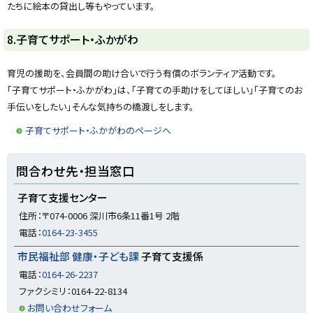
戻
たちに絵本の貸出し等もやっています。
る
ト
8.子育てサポート・ふかがわ
ッ
プ
育児の援助を、会員間の助け合いで行う有償のボランティア活動です。
に
「子育てサポート・ふかがわ」は、「子育ての手助けをしてほしい」「子育てのお
戻
手伝いをしたい」そんな気持ちの橋渡しをします。
る
子育てサポート・ふかがわのページへ
ト
問合わせ先・担当窓口
ッ
プ
子育て支援センター
に
住所：〒074-0006 深川市6条11番1号 2階
戻
電話：
0164-23-3455
る
市民福祉部 健康・子ども課
子育て支援係
電話：
0164-26-2237
ファクシミリ：0164-22-8134
お問い合わせフォーム