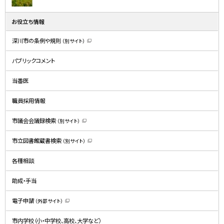
お役立ち情報
深川市の条例や規則
（別サイト）
（
新
規
パブリックコメント
ウ
ィ
ン
ド
当番医
ウ
で
開
職員採用情報
き
ま
す
）
市議会会議録検索
（別サイト）
（
新
規
市立図書館蔵書検索
（別サイト）
ウ
（
ィ
新
ン
規
ド
各種相談
ウ
ウ
ィ
で
ン
開
ド
助成・手当
き
ウ
ま
で
す
開
）
電子申請
（外部サイト）
き
（
ま
新
す
規
）
市内学校（小・中学校、高校、大学など）
ウ