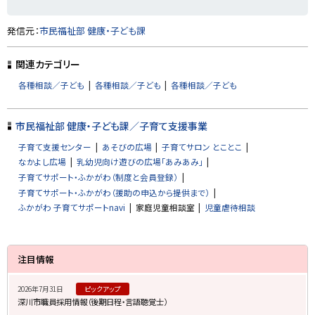
ト
発信元：
市民福祉部 健康・子ども課
ッ
プ
関連カテゴリー
に
各種相談／子ども
各種相談／子ども
各種相談／子ども
戻
る
市民福祉部 健康・子ども課／子育て支援事業
子育て支援センター
あそびの広場
子育てサロン とことこ
なかよし広場
乳幼児向け遊びの広場「あみあみ」
子育てサポート・ふかがわ（制度と会員登録）
子育てサポート・ふかがわ（援助の申込から提供まで）
ふかがわ 子育てサポートnavi
家庭児童相談室
児童虐待相談
サ
注目情報
イ
2026年7月31日
ピックアップ
ド
深川市職員採用情報（後期日程・言語聴覚士）