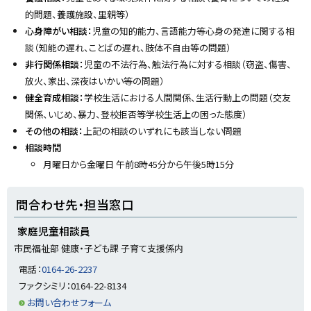
y
的問題、養護施設、里親等）
心身障がい相談：
児童の知的能力、言語能力等心身の発達に関する相
談（知能の遅れ、ことばの遅れ、肢体不自由等の問題）
非行関係相談：
児童の不法行為、触法行為に対する相談（窃盗、傷害、
放火、家出、深夜はいかい等の問題）
健全育成相談：
学校生活における人間関係、生活行動上の問題（交友
関係、いじめ、暴力、登校拒否等学校生活上の困った態度）
その他の相談：
上記の相談のいずれにも該当しない問題
相談時間
月曜日から金曜日 午前8時45分から午後5時15分
ト
問合わせ先・担当窓口
ッ
プ
家庭児童相談員
に
市民福祉部 健康・子ども課 子育て支援係内
戻
電話：
0164-26-2237
る
ファクシミリ：0164-22-8134
お問い合わせフォーム