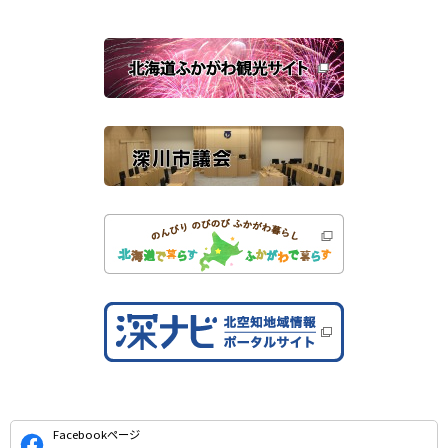
ド
ウ
で
関
開
き
連
ま
す
サ
）
イ
ト
公
Facebookページ
式