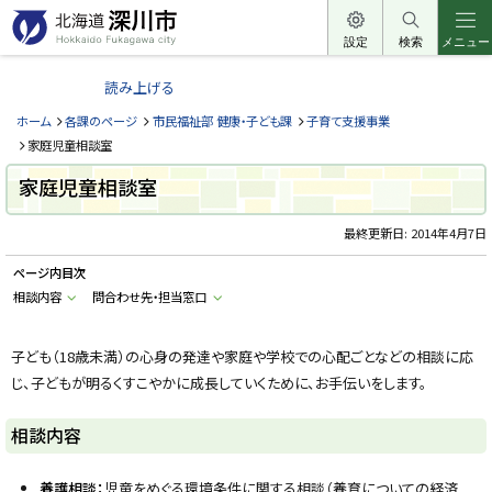
本
文
設定
検索
メニュー
北
へ
海
読み上げる
メ
道
ニ
ホーム
各課のページ
市民福祉部 健康・子ども課
子育て支援事業
深
ュ
家庭児童相談室
川
ー
家庭児童相談室
市
へ
H
o
最終更新日:
2014年4月7日
k
k
ページ内目次
a
i
相談内容
問合わせ先・担当窓口
d
o
F
u
子ども（18歳未満）の心身の発達や家庭や学校での心配ごとなどの相談に応
k
じ、子どもが明るくすこやかに成長していくために、お手伝いをします。
a
g
a
w
相談内容
a
c
i
養護相談：
児童をめぐる環境条件に関する相談（養育についての経済
t