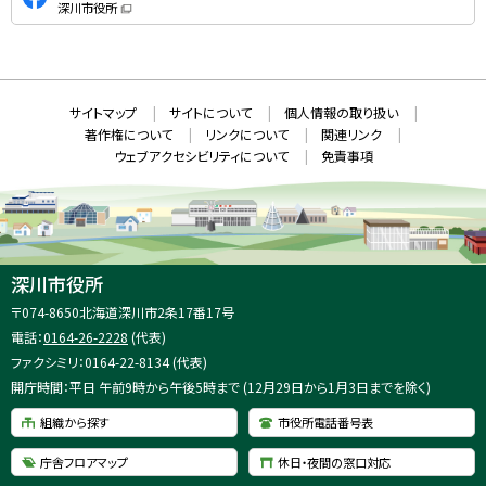
深川市役所
S
（
新
N
規
ウ
S
ィ
ン
ド
本
ウ
サ
サイトマップ
サイトについて
個人情報の取り扱い
で
文
開
イ
著作権について
リンクについて
関連リンク
へ
き
ト
ま
ウェブアクセシビリティについて
免責事項
戻
す
情
）
る
メ
報
ニ
ュ
ー
へ
深川市役所
戻
住
〒074-8650
北海道深川市2条17番17号
る
所
電話：
0164-26-2228
(代表)
：
ファクシミリ：0164-22-8134 (代表)
開庁時間：平日 午前9時から午後5時まで (12月29日から1月3日までを除く)
組織から探す
市役所電話番号表
庁舎フロアマップ
休日・夜間の窓口対応