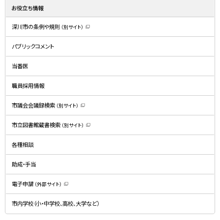
お役立ち情報
深川市の条例や規則
（別サイト）
（
新
規
パブリックコメント
ウ
ィ
ン
ド
当番医
ウ
で
開
職員採用情報
き
ま
す
）
市議会会議録検索
（別サイト）
（
新
規
市立図書館蔵書検索
（別サイト）
ウ
（
ィ
新
ン
規
ド
各種相談
ウ
ウ
ィ
で
ン
開
ド
助成・手当
き
ウ
ま
で
す
開
）
電子申請
（外部サイト）
き
（
ま
新
す
規
）
市内学校（小・中学校、高校、大学など）
ウ
ィ
ン