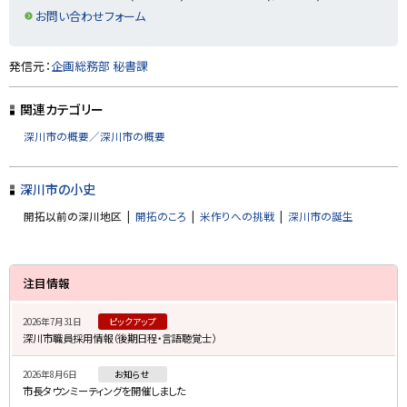
戻
お問い合わせフォーム
る
ト
発信元：
企画総務部 秘書課
ッ
プ
関連カテゴリー
に
深川市の概要／深川市の概要
戻
る
深川市の小史
開拓以前の深川地区
開拓のころ
米作りへの挑戦
深川市の誕生
サ
注目情報
イ
2026年7月31日
ピックアップ
ド
深川市職員採用情報（後期日程・言語聴覚士）
・
2026年8月6日
お知らせ
メ
市長タウンミーティングを開催しました