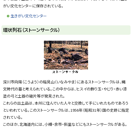
y
がい文化センターに保存されている。
生きがい文化センター
ト
環状列石（ストーンサークル）
ッ
プ
に
戻
る
深川市向陽（こうよう）の稲見山（いなみやま）にあるストーンサークルは、縄
文時代の墓と考えられている。この中からは、ヒスイの飾り玉・やじり・赤い漆
塗の弓と土器の破片等が発見された。
これらの出土品は、本州に住んでいた人々と交換して手にいれたものであろう
といわれている。このストーンサークルは、1956年（昭和31年）国の史跡に指定
されている。
このほか、北海道内には、小樽・余市・斜里などにもストーンサークルがある。