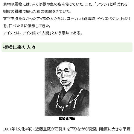
着物や履物には、古くは獣や魚の皮を使っていた。また、「アツシ」と呼ばれる
樹皮の繊維で織った布の衣服をきていた。
文字を持たなかったアイヌの人たちは、ユーカラ（叙事詩）やウエペケレ（民話）
を、口づたえに伝承してきた。
アイヌとは、アイヌ語で「人間」という意味である。
ト
探検に来た人々
ッ
プ
に
戻
る
1807年（文化4年）、近藤重蔵が石狩川を下りながら現深川地区に大きな平野