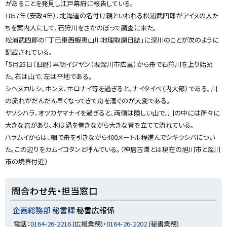
があることを発見し江戸幕府に報告している。
1857年（安政4年）、北海道の名付け親といわれる松浦武四郎がアイヌの人た
ちを案内人にして、石狩川をさかのぼって調査に来た。
松浦武四郎の「丁巳東西蝦夷山川地理取調日誌」に深川のことが次のように
記載されている。
「5月25日（旧暦）早朝イジヤン（現深川市広里）から舟で石狩川を上り始め
た。右は山で、左は平地である。
シヘヌカルシ、ホンヌ、ホロナイ等を過ぎると、ナイタイベ（内大部）である。川
の流れがだんだん早くなってきて舟を漕ぐのが大変である。
ヤソシハラ、オツカヤマナイを過ぎると、両側は険しい山で、川の中には所々に
大きな岩があり、水は渦を巻きながら大きな音を立てて流れている。
ハラムイからは、綱で舟を引きながら400メートル程進んでシキウシバについ
た。この辺りをカムイコタンと呼んでいる。（神居古潭とは現在の旭川市と深川
市の境界付近）
ト
問合わせ先・担当窓口
ッ
プ
企画総務部 秘書課
秘書広報係
に
電話：
0164-26-2216
(広報業務)・
0164-26-2202
(秘書業務)