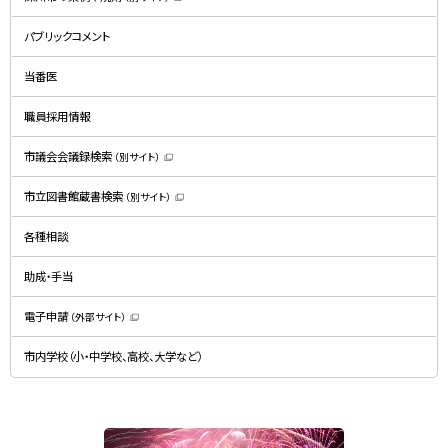
（
新
規
パブリックコメント
ウ
ィ
ン
ド
当番医
ウ
で
開
職員採用情報
き
ま
す
）
市議会会議録検索
（別サイト）
（
新
規
市立図書館蔵書検索
（別サイト）
ウ
（
ィ
新
ン
規
ド
各種相談
ウ
ウ
ィ
で
ン
開
ド
助成・手当
き
ウ
ま
で
す
開
）
電子申請
（外部サイト）
き
（
ま
新
す
規
）
市内学校（小・中学校、高校、大学など）
ウ
ィ
ン
ド
ウ
で
関
開
き
連