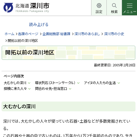
本
文
設定
検索
メニュー
北
へ
海
読み上げる
メ
道
ニ
ホーム
各課のページ
企画総務部 秘書課
深川市のあらまし
深川市の小史
深
ュ
開拓以前の深川地区
川
ー
開拓以前の深川地区
市
へ
H
o
最終更新日:
2005年2月28日
k
k
ページ内目次
a
i
大むかしの深川
環状列石（ストーンサークル）
アイヌの人たちの生活
d
探検に来た人々
問合わせ先・担当窓口
o
F
u
k
大むかしの深川
a
g
a
w
深川では、大むかしの人々が使っていた石器・土器などが多数発掘されてい
a
c
る。
i
この石器や土器の中で古いものは、1万年から1万2千年前のものであり、生き
t