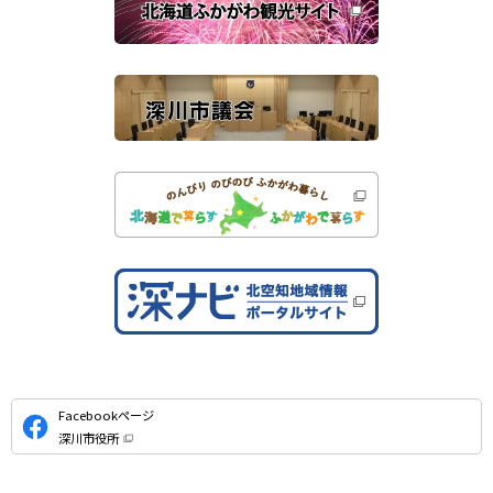
ま
す
サ
）
イ
ト
公
Facebookページ
式
深川市役所
S
（
新
N
規
ウ
S