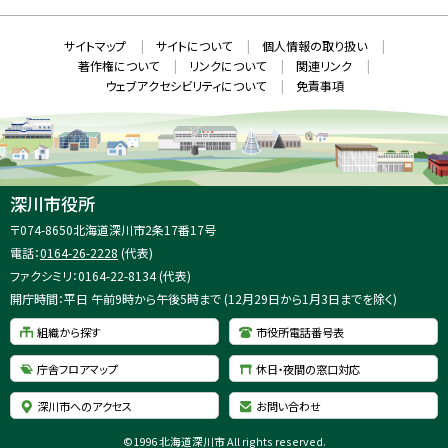
ィ
ン
ド
本
ウ
サ
サイトマップ
サイトについて
個人情報の取り扱い
で
文
開
イ
著作権について
リンクについて
関連リンク
へ
き
ト
ま
ウェブアクセシビリティについて
免責事項
戻
す
情
）
る
メ
報
ニ
ュ
ー
へ
深川市役所
戻
住
〒074-8650
北海道深川市2条17番17号
る
所
電話：
0164-26-2228
(代表)
：
ファクシミリ：0164-22-8134 (代表)
開庁時間：平日 午前9時から午後5時まで (12月29日から1月3日までを除く)
組織から探す
市役所電話番号表
庁舎フロアマップ
休日・夜間の窓口対応
深川市へのアクセス
お問い合わせ
©
1996 北海道深川市 All rights reserved.