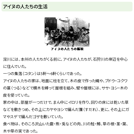
ト
アイヌの人たちの生活
ッ
プ
に
戻
る
深川には、本州の人たちがくる前に、アイヌの人たちが、石狩川の岸辺を中心
に住んでいた。
一つの集落（コタン）は5軒〜6軒くらいであった。
アイヌの人たちの家は、地面に柱を立て、木の皮で作った縄や、ブドウ・コクワ
の蔓（つる）などで横木を縛って屋根を組み、壁や屋根には、ササ・ヨシ・木の
皮を使っていた。
家の中は、部屋が一つだけで、まん中にイロリを作り、回りの床には乾いた草
などを敷きつめ、その上にカヤやヨシで編んだ簾（すだれ）、更に、その上にガ
マやスゲで編んだゴザを敷いていた。
食べ物は、そのころ沢山いた鹿・熊・兎などの肉、川の鮭・鱒、草の根・茎・葉、
木や草の実であった。