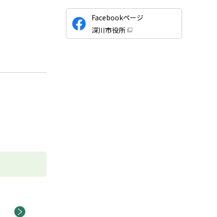
公
Facebookページ
式
深川市役所
S
（
新
N
規
ウ
S
ィ
ン
ド
ウ
で
開
き
ま
す
）
次へ