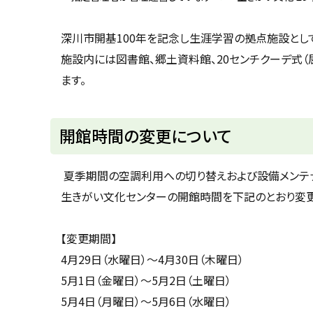
u
へ
k
戻
a
深川市開基100年を記念し生涯学習の拠点施設として
g
る
a
施設内には図書館、郷土資料館、20センチクーデ式（
w
a
ます。
c
i
t
y
開館時間の変更について
夏季期間の空調利用への切り替えおよび設備メンテ
生きがい文化センターの開館時間を下記のとおり変更
【変更期間】
4月29日（水曜日）～4月30日（木曜日）
5月1日（金曜日）～5月2日（土曜日）
5月4日（月曜日）～5月6日（水曜日）