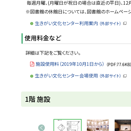
毎週月曜、(月曜日が祝日の場合は直近の平日)、12月
※図書館の休館日については、図書館のホームページ
生きがい文化センター利用案内
（外部サイト）
（
新
使用料金など
規
ウ
ィ
ン
詳細は下記をご覧ください。
ド
ウ
施設使用料（2019年10月1日から）
（PDF:77.6KB
で
開
き
生きがい文化センター会場使用
（外部サイト）
ま
（
す
新
）
規
ウ
ト
1階 施設
ィ
ン
ッ
ド
ウ
プ
で
画
に
開
き
前へ
像