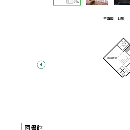
戻
ま
す
ス
る
）
ラ
イ
ド
集
前へ
図書館