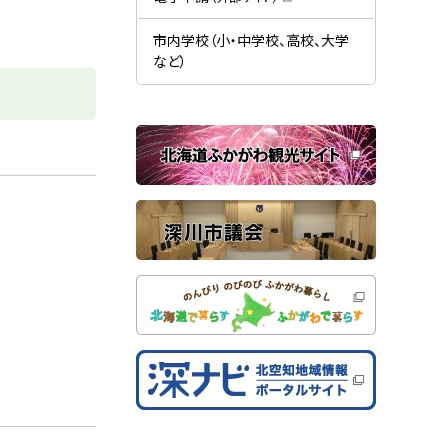
す
開
（
）
き
新
ま
規
市内学校（小・中学校、高校、大学
す
ウ
）
など）
ィ
ン
ド
ウ
で
関
開
き
連
ま
す
サ
）
イ
ト