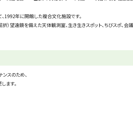
、1992年に開館した複合文化施設です。
屈折）望遠鏡を備えた天体観測室、生き生きスポット、ちびスポ、会
ナンスのため、
します。