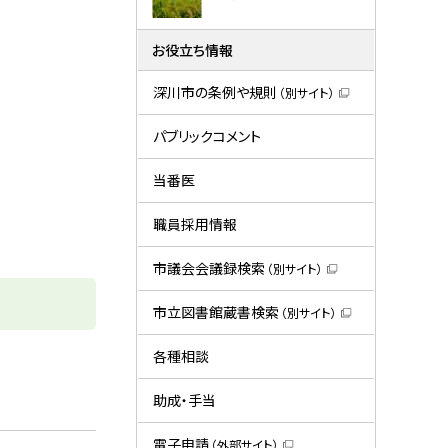
お役立ち情報
深川市の条例や規則
（別サイト）
（
新
規
パブリックコメント
ウ
ィ
ン
当番医
ド
ウ
で
職員採用情報
開
き
ま
市議会会議録検索
（別サイト）
す
（
）
新
規
市立図書館蔵書検索
（別サイト）
ウ
（
ィ
新
ン
規
各種相談
ド
ウ
ウ
ィ
で
ン
助成・手当
開
ド
き
ウ
ま
で
電子申請
（外部サイト）