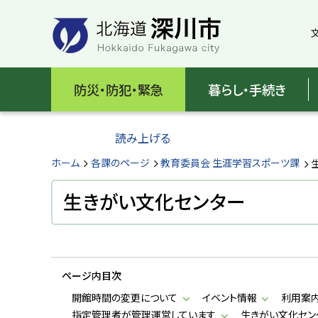
本
本
文
文
へ
へ
メ
戻
北
ニ
る
海
防災・防犯・緊急
暮らし・手続き
ュ
メ
ー
ニ
道
へ
ュ
読み上げる
深
ー
へ
ホーム
各課のページ
教育委員会 生涯学習スポーツ課
川
戻
る
生きがい文化センター
市
ペ
H
ー
o
ジ
k
k
の
a
ページ内目次
ト
i
d
ッ
開館時間の変更について
イベント情報
利用案
o
プ
指定管理者が管理運営しています
生きがい文化セン
F