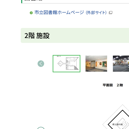
市立図書館ホームページ
（外部サイト）
（
新
規
ウ
ト
2階 施設
ィ
ン
ッ
ド
ウ
プ
で
画
に
開
き
前へ
像
戻
ま
す
ス
る
）
ラ
イ
ド
集