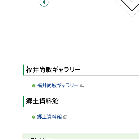
前へ
福井尚敏ギャラリー
福井尚敏ギャラリー
（
新
郷土資料館
規
ウ
ィ
ン
郷土資料館
ド
（
ウ
新
で
規
開
ウ
ト