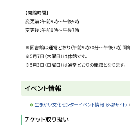
【開館時間】
変更前：午前9時～午後9時
変更後：午前9時～午後7時
※図書館は通常どおり（午前9時30分～午後7時）開
※5月7日（木曜日）は休館です。
※5月3日（日曜日）は通常どおりの開館となります。
ト
イベント情報
ッ
プ
生きがい文化センターイベント情報
（外部サイト）
に
チケット取り扱い
戻
る