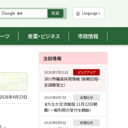
実
Language
検索
行
ポーツ
産業・ビジネス
市政情報
サ
注目情報
イ
2026年7月31日
ピックアップ
ド
深川市職員採用情報（後期日程・
言語聴覚士）
・
メ
2026年4月23日
2026年8月7日
お知らせ
まちなか交流施設 11月22日開
ニ
館！一般利用の受付を開始！
ュ
2026年8月6日
お知らせ
口