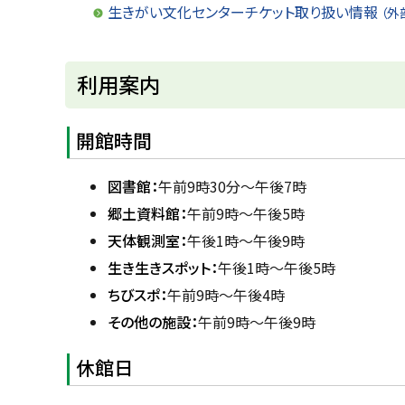
生きがい文化センターチケット取り扱い情報
（外
ト
利用案内
ッ
プ
開館時間
に
戻
図書館：
午前9時30分～午後7時
る
郷土資料館：
午前9時～午後5時
天体観測室：
午後1時～午後9時
生き生きスポット：
午後1時～午後5時
ちびスポ：
午前9時～午後4時
その他の施設：
午前9時～午後9時
休館日