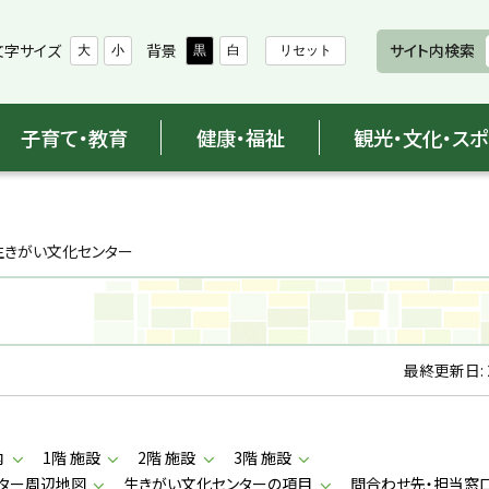
文字サイズ
背景
サイト内検索
大
小
黒
白
リセット
子育て・教育
健康・福祉
観光・文化・ス
生きがい文化センター
最終更新日:
内
1階 施設
2階 施設
3階 施設
ター周辺地図
生きがい文化センターの項目
問合わせ先・担当窓