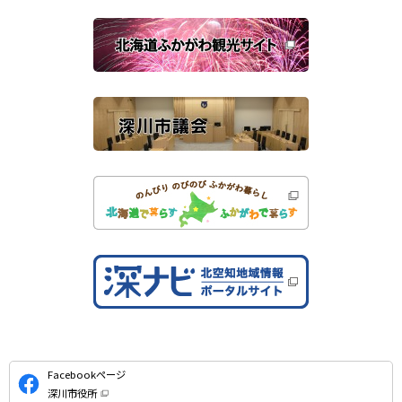
で
関
開
き
連
ま
す
サ
）
イ
ト
公
Facebookページ
式
深川市役所