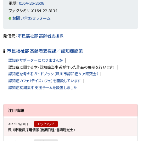
に
電話：
0164-26-2606
戻
ファクシミリ：0164-22-8134
る
お問い合わせフォーム
ト
発信元：
市民福祉部 高齢者支援課
ッ
プ
市民福祉部 高齢者支援課／認知症施策
に
認知症サポーターになりませんか
戻
認知症に関する本・認知症当事者が作った作品の展示を行います！
る
認知症を考えるガイドブック（深川市認知症ケア研究会）
認知症カフェ（デイズカフェ）を開設しています
認知症初期集中支援チームを設置しました
サ
注目情報
イ
2026年7月31日
ピックアップ
ド
深川市職員採用情報（後期日程・言語聴覚士）
・