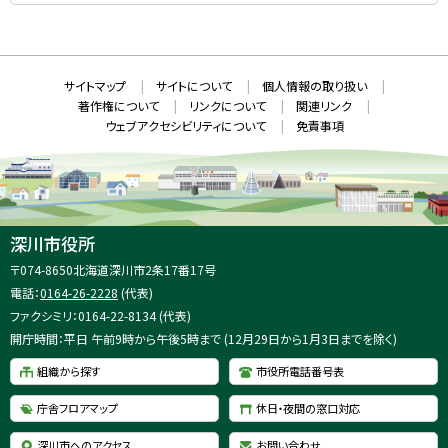
S
（
新
N
規
ウ
S
ィ
ン
ド
本
ウ
サ
サイトマップ
サイトについて
個人情報の取り扱い
で
文
開
イ
著作権について
リンクについて
関連リンク
へ
き
ト
ま
ウェブアクセシビリティについて
免責事項
戻
す
情
）
る
メ
報
ニ
ュ
ー
へ
深川市役所
戻
住
〒074-8650
北海道深川市2条17番17号
る
所
電話：
0164-26-2228
(代表)
：
ファクシミリ：0164-22-8134 (代表)
開庁時間：平日 午前9時から午後5時まで (12月29日から1月3日までを除く)
組織から探す
市役所電話番号表
庁舎フロアマップ
休日・夜間の窓口対応
深川市へのアクセス
お問い合わせ