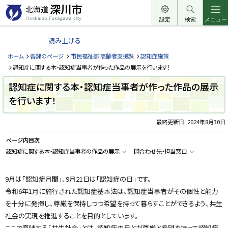
本
文
設定
検索
メニュー
北
へ
海
読み上げる
メ
道
ニ
ホーム
各課のページ
市民福祉部 高齢者支援課
認知症施策
深
ュ
認知症に関する本・認知症当事者が作った作品の展示を行います！
川
ー
認知症に関する本・認知症当事者が作った作品の展示
市
へ
を行います！
H
o
k
k
最終更新日:
2024年8月30日
a
i
ページ内目次
d
o
認知症に関する本・認知症当事者の作品の展示
問合わせ先・担当窓口
F
u
k
a
9月は「認知症月間」、9月21日は「認知症の日」です。
g
令和6年1月に施行された認知症基本法は、認知症当事者がその個性と能力
a
w
を十分に発揮し、尊厳を保持しつつ希望を持って暮らすことができるよう、共生
a
c
社会の実現を推進することを目的としています。
i
t
ここで意味する「共生社会」とは、認知症の日とが尊厳と希望を持って認知症