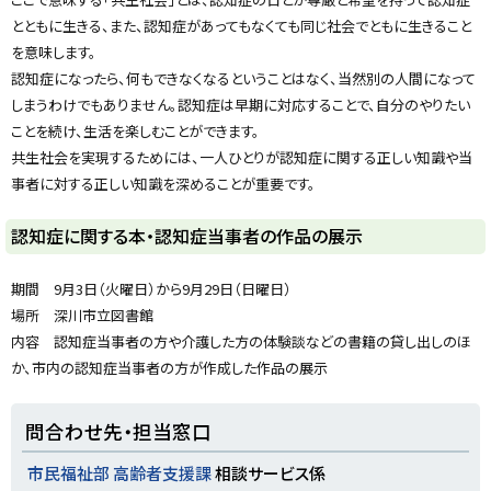
y
とともに生きる、また、認知症があってもなくても同じ社会でともに生きること
を意味します。
認知症になったら、何もできなくなるということはなく、当然別の人間になって
しまうわけでもありません。認知症は早期に対応することで、自分のやりたい
ことを続け、生活を楽しむことができます。
共生社会を実現するためには、一人ひとりが認知症に関する正しい知識や当
事者に対する正しい知識を深めることが重要です。
認知症に関する本・認知症当事者の作品の展示
期間 9月3日（火曜日）から9月29日（日曜日）
場所 深川市立図書館
内容 認知症当事者の方や介護した方の体験談などの書籍の貸し出しのほ
か、市内の認知症当事者の方が作成した作品の展示
ト
問合わせ先・担当窓口
ッ
プ
市民福祉部 高齢者支援課
相談サービス係