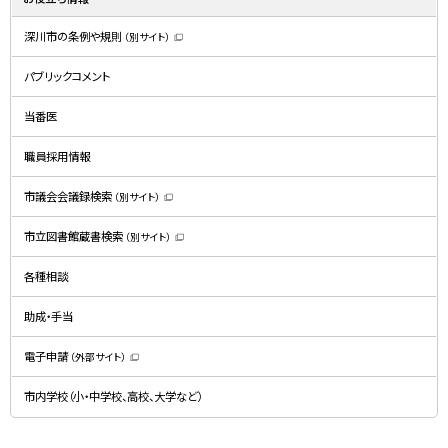
深川市の条例や規則
（別サイト）
（
新
規
パブリックコメント
ウ
ィ
ン
ド
当番医
ウ
で
開
職員採用情報
き
ま
す
）
市議会会議録検索
（別サイト）
（
新
規
市立図書館蔵書検索
（別サイト）
ウ
（
ィ
新
ン
規
ド
各種相談
ウ
ウ
ィ
で
ン
開
ド
助成・手当
き
ウ
ま
で
す
開
）
電子申請
（外部サイト）
き
（
ま
新
す
規
）
市内学校（小・中学校、高校、大学など）
ウ
ィ
ン
ド
ウ