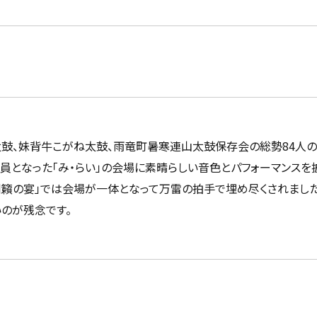
鼓、妹背牛こがね太鼓、雨竜町暑寒連山太鼓保存会の総勢84人の
員となった「み・らい」の会場に素晴らしい音色とパフォーマンスを
川籟の宴」では会場が一体となって万雷の拍手で埋め尽くされまし
のが残念です。