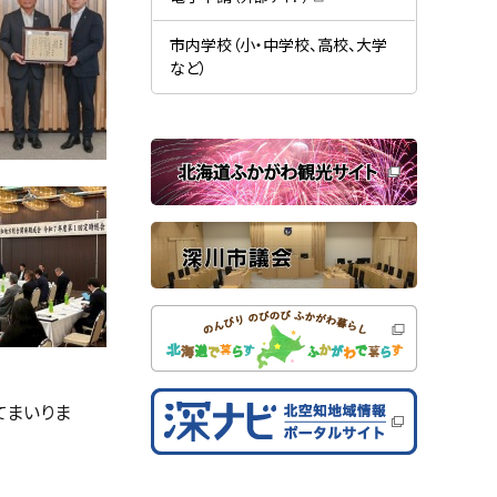
す
開
（
）
き
新
ま
規
市内学校（小・中学校、高校、大学
す
ウ
）
など）
ィ
ン
ド
ウ
で
関
開
き
連
ま
す
サ
）
イ
ト
てまいりま