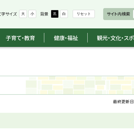
文字サイズ
背景
サイト内検索
大
小
黒
白
リセット
子育て・教育
健康・福祉
観光・文化・ス
最終更新日