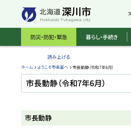
本
本
文
文
へ
へ
メ
戻
北
ニ
る
海
防災・防犯・緊急
暮らし・手続き
ュ
メ
ー
ニ
道
へ
ュ
読み上げる
深
ー
へ
ホーム
ようこそ市長室へ
市長動静（令和7年6月）
川
戻
る
市長動静（令和7年6月）
市
ペ
H
ー
o
ジ
k
k
ペ
の
a
ー
ト
i
市長動静
ジ
d
ッ
o
内
プ
F