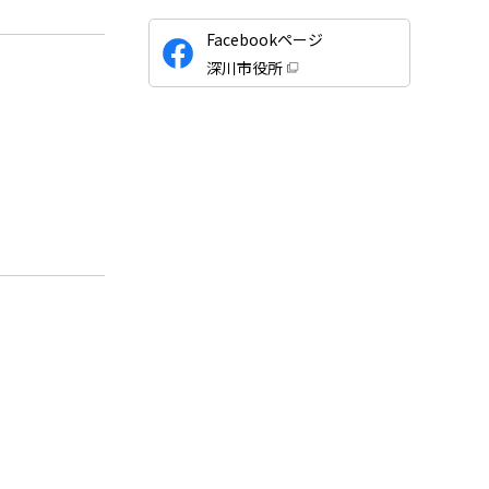
公
Facebookページ
式
深川市役所
S
（
新
N
規
ウ
S
ィ
ン
ド
ウ
で
開
き
ま
す
）