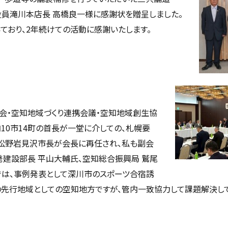
役員滝川本店長 高橋良一様に感謝状を贈呈しました。
おり、2年続けての活動に感謝いたします。
会・空知地域づくり連携会議・空知地域創生協
10市14町の首長が一堂に介しての、札幌要
で松野岩見沢市長が会長に再任され、私も副会
建設部長 平山大輔氏、空知総合振興局 鷲尾
では、事例発表として深川市のスポーツ合宿誘
の先行地域としての空知地方ですが、管内一致協力して課題解決し