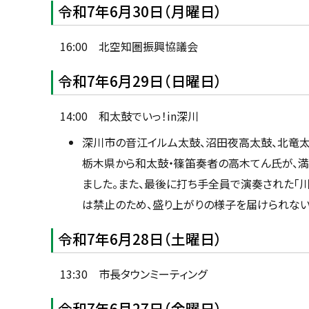
目
u
令和7年6月30日（月曜日）
へ
次
k
戻
a
市
g
る
16:00 北空知圏振興協議会
a
長
w
動
a
令和7年6月29日（日曜日）
静
c
i
t
14:00 和太鼓でいっ！in深川
y
深川市の音江イルム太鼓、沼田夜高太鼓、北竜太
栃木県から和太鼓・篠笛奏者の高木てん氏が、満
ました。また、最後に打ち手全員で演奏された「
は禁止のため、盛り上がりの様子を届けられない
令和7年6月28日（土曜日）
13:30 市長タウンミーティング
令和7年6月27日（金曜日）