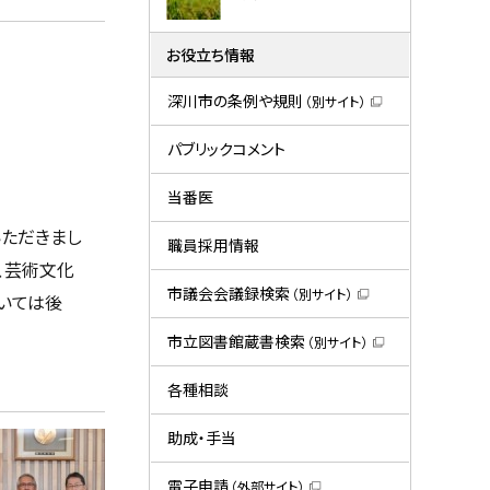
お役立ち情報
深川市の条例や規則
（別サイト）
（
新
規
パブリックコメント
ウ
ィ
ン
当番医
ド
ウ
いただきまし
で
職員採用情報
開
、芸術文化
き
ま
市議会会議録検索
（別サイト）
いては後
す
（
）
新
規
市立図書館蔵書検索
（別サイト）
ウ
（
ィ
新
ン
規
各種相談
ド
ウ
ウ
ィ
で
ン
助成・手当
開
ド
き
ウ
ま
で
電子申請
（外部サイト）