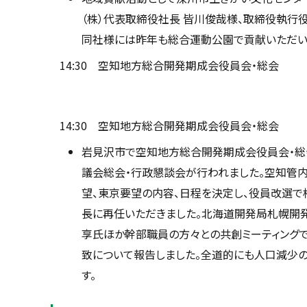
（株）代表取締役社長 皆川俊哉様、取締役執行
同社様には昨年も総合運動公園で貢献いただいて
14:30 空知地方総合開発期成会役員会・総会
14:30 空知地方総合開発期成会役員会・総会
岩見沢市で空知地方総合開発期成会役員会・総
議会総会・行政懇談会が行われました。空知管内
望、東京要望の内容、日程を決定し、役員改選
長に再任いただきました。北海道開発局札幌開発
享氏ほか幹部職員の方々との共創ミーティング
致について報告しました。全道的にも人口減少
す。