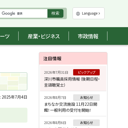
実
Language
検索
行
ポーツ
産業・ビジネス
市政情報
サ
注目情報
イ
2026年7月31日
ピックアップ
ド
深川市職員採用情報（後期日程・
言語聴覚士）
・
メ
:
2025年7月4日
2026年8月7日
お知らせ
まちなか交流施設 11月22日開
ニ
館！一般利用の受付を開始！
ュ
2026年8月6日
お知らせ