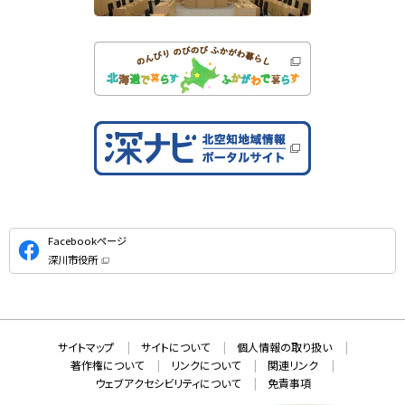
公
Facebookページ
式
深川市役所
S
（
新
N
規
ウ
S
ィ
ン
ド
本
ウ
サ
サイトマップ
サイトについて
個人情報の取り扱い
で
文
開
イ
著作権について
リンクについて
関連リンク
へ
き
ト
ま
ウェブアクセシビリティについて
免責事項
戻
す
情
）
る