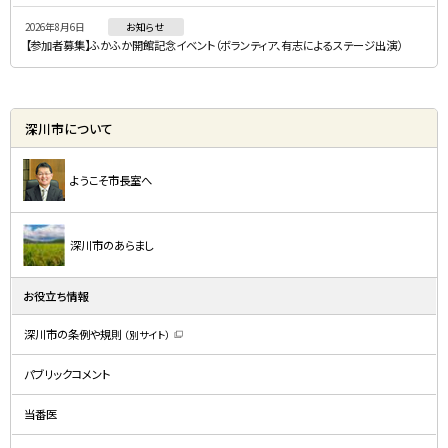
2026年8月6日
お知らせ
【参加者募集】ふかふか開館記念イベント（ボランティア、有志によるステージ出演）
深川市について
ようこそ市長室へ
深川市のあらまし
お役立ち情報
深川市の条例や規則
（別サイト）
（
新
規
パブリックコメント
ウ
ィ
ン
ド
当番医
ウ
で
開