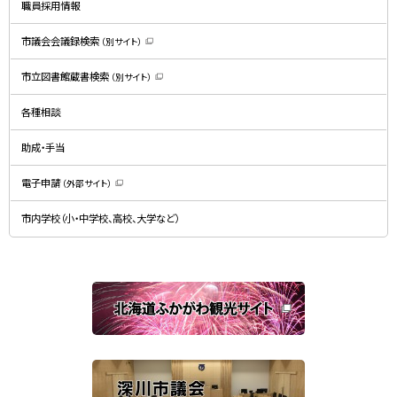
職員採用情報
き
ま
す
）
市議会会議録検索
（別サイト）
（
新
規
市立図書館蔵書検索
（別サイト）
ウ
（
ィ
新
ン
規
ド
各種相談
ウ
ウ
ィ
で
ン
開
ド
助成・手当
き
ウ
ま
で
す
開
）
電子申請
（外部サイト）
き
（
ま
新
す
規
）
市内学校（小・中学校、高校、大学など）
ウ
ィ
ン
ド
ウ
で
関
開
き
連
ま
す
サ
）
イ
ト