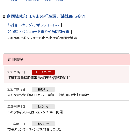
戻
る
企画総務部 まち未来推進課／姉妹都市交流
姉妹都市カナダ・アボツフォード市
2016年アボツフォード市公式訪問団来市
2019年アボツフォード市へ市民訪問団を派遣
サ
注目情報
イ
2026年7月31日
ピックアップ
ド
深川市職員採用情報（後期日程・言語聴覚士）
・
2026年8月7日
お知らせ
メ
まちなか交流施設 11月22日開館！一般利用の受付を開始！
ニ
2026年8月6日
お知らせ
ュ
こめッち新米＆そばフェスタ2026 開催
ー
2026年8月6日
お知らせ
市長タウンミーティングを開催しました