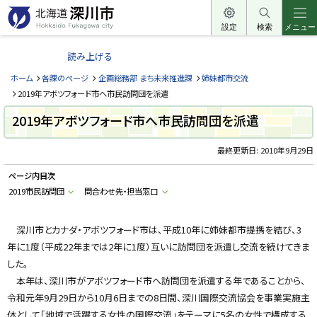
本
文
設定
検索
メニュー
北
へ
海
読み上げる
メ
道
ニ
ホーム
各課のページ
企画総務部 まち未来推進課
姉妹都市交流
深
ュ
2019年アボツフォード市へ市民訪問団を派遣
川
ー
2019年アボツフォード市へ市民訪問団を派遣
市
へ
H
o
最終更新日:
2010年9月29日
k
k
ページ内目次
a
i
2019市民訪問団
問合わせ先・担当窓口
d
o
F
u
深川市とカナダ・アボツフォード市は、平成10年に姉妹都市提携を結び、3
k
年に1度（平成22年までは2年に1度）互いに訪問団を派遣し交流を続けてきま
a
g
した。
a
w
本年は、深川市がアボツフォード市へ訪問団を派遣する年であることから、
a
c
令和元年9月29日から10月6日までの8日間、深川国際交流協会を事業実施主
i
体として「地域で活躍する女性の国際交流」をテーマに5名の女性で構成する
t