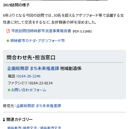
2019訪問の様子
6年ぶりとなる今回の訪問では、30名を超えるアボツフォード等で活躍する女
性達に対して交流をするなど、友好親善の絆を深めました。
市民訪問団姉妹都市派遣事業報告書
（PDF:5.31MB）
姉妹都市カナダ・アボツフォード市
ト
問合わせ先・担当窓口
ッ
プ
企画総務部 まち未来推進課
地域創造係
に
電話：
0164-26-2246
戻
ファクシミリ：0164-22-8134
る
お問い合わせフォーム
ト
発信元：
企画総務部 まち未来推進課
ッ
プ
関連カテゴリー
に
姉妹都市・国際交流／姉妹都市交流