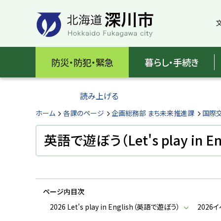
本
本
文
文
へ
へ
メ
戻
北
ニ
る
海
防災・防犯・緊急
暮らし・手続き
ュ
メ
ー
ニ
道
へ
ュ
読み上げる
深
ー
へ
ホーム
各課のページ
企画総務部 まち未来推進課
国際
川
戻
る
英語で遊ぼう（Let's play in En
市
ペ
H
ー
o
ジ
k
k
の
a
ページ内目次
ト
i
d
ッ
2026 Let's play in English（英語で遊ぼう）
2026
o
プ
F