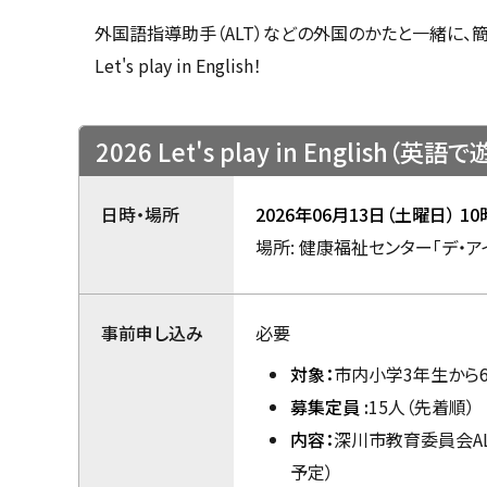
u
へ
k
外国語指導助手（ALT）などの外国のかたと一緒に、
戻
a
Let's play in English！
g
る
a
w
a
c
2026 Let's play in English（英語
i
t
y
日時・場所
2026年06月13日（土曜日） 10
場所: 健康福祉センター「デ・ア
事前申し込み
必要
対象：
市内小学3年生から
募集定員 :
15人（先着順）
内容：
深川市教育委員会A
予定）