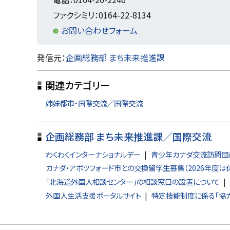
き
ま
ファクシミリ：0164-22-8134
す
）
お問い合わせフォーム
ト
発信元：
企画総務部 まち未来推進課
ッ
関連カテゴリー
プ
に
姉妹都市・国際交流／国際交流
戻
る
企画総務部 まち未来推進課／国際交流
わくわくインターナショナルデー
青少年カナダ交流訪問団員
カナダ・アボツフォード市との交換留学生募集（2026年度は休
「北海道外国人相談センター」の相談窓口の設置について
外国人生活支援ポータルサイト
特定技能制度に係る「協