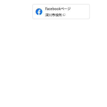
公
Facebookページ
式
深川市役所
S
（
新
N
規
ウ
S
ィ
ン
ド
ウ
で
開
き
ま
す
）