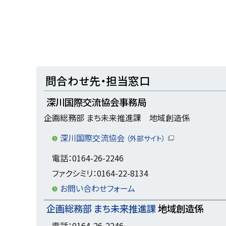
ト
問合わせ先・担当窓口
ッ
深川国際交流協会事務局
プ
企画総務部 まち未来推進課 地域創造係
に
戻
深川国際交流協会
（外部サイト）
（
る
新
電話：0164-26-2246
規
ウ
ファクシミリ：0164-22-8134
ィ
ン
お問い合わせフォーム
ド
ウ
企画総務部 まち未来推進課
地域創造係
で
開
電話：0164-26-2246