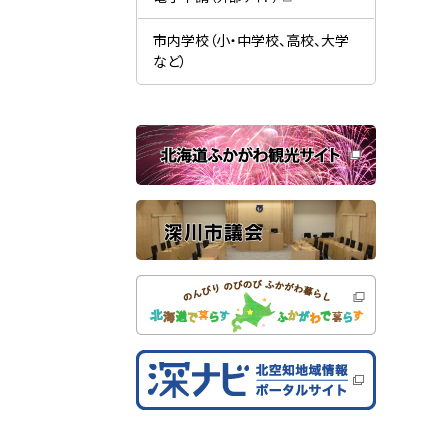
す
開
（
）
き
新
ま
規
市内学校（小・中学校、高校、大学
す
ウ
）
など）
ィ
ン
ド
ウ
で
関
開
き
連
ま
す
サ
）
イ
ト