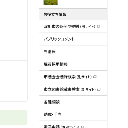
お役立ち情報
深川市の条例や規則
（別サイト）
（
新
規
パブリックコメント
ウ
ィ
ン
当番医
ド
ウ
で
職員採用情報
開
き
ま
市議会会議録検索
（別サイト）
す
（
）
新
規
市立図書館蔵書検索
（別サイト）
ウ
（
ィ
新
ン
規
各種相談
ド
ウ
ウ
ィ
で
ン
助成・手当
開
ド
き
ウ
ま
で
電子申請
（外部サイト）