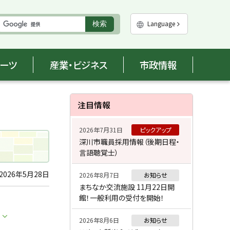
実
Language
検索
行
ポーツ
産業・ビジネス
市政情報
サ
注目情報
イ
2026年7月31日
ピックアップ
ド
深川市職員採用情報（後期日程・
言語聴覚士）
・
メ
2026年5月28日
2026年8月7日
お知らせ
まちなか交流施設 11月22日開
ニ
館！一般利用の受付を開始！
ュ
2026年8月6日
お知らせ