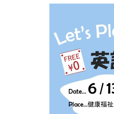
プ
に
戻
る