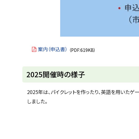
案内（申込書）
（PDF:619KB）
ト
2025開催時の様子
ッ
プ
2025年は、パイクレットを作ったり、英語を用いた
に
しました。
戻
る