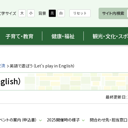
文字サイズ
背景
サイト内検索
大
小
黒
白
リセット
子育て・教育
健康・福祉
観光・文化・ス
交流
英語で遊ぼう（Let's play in English）
glish）
最終更新日:
イベントの案内（申込書）
2025開催時の様子
問合わせ先・担当窓口