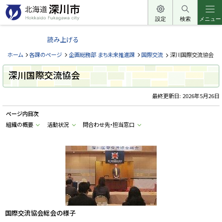
本
文
設定
検索
メニュー
北
へ
海
読み上げる
メ
道
ニ
ホーム
各課のページ
企画総務部 まち未来推進課
国際交流
深川国際交流協会
深
ュ
川
深川国際交流協会
ー
市
へ
最終更新日:
2026年5月26日
H
o
k
ページ内目次
k
a
組織の概要
活動状況
問合わせ先・担当窓口
i
d
o
F
u
k
a
g
a
w
a
c
国際交流協会総会の様子
i
t