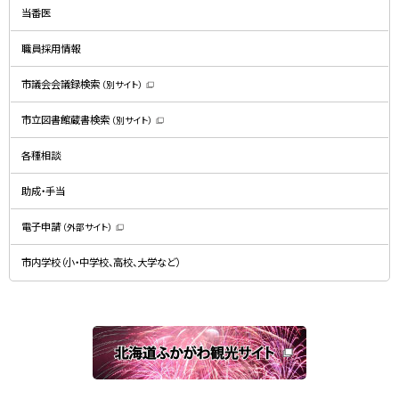
ン
ド
当番医
ウ
で
開
職員採用情報
き
ま
す
）
市議会会議録検索
（別サイト）
（
新
規
市立図書館蔵書検索
（別サイト）
ウ
（
ィ
新
ン
規
ド
各種相談
ウ
ウ
ィ
で
ン
開
ド
助成・手当
き
ウ
ま
で
す
開
）
電子申請
（外部サイト）
き
（
ま
新
す
規
）
市内学校（小・中学校、高校、大学など）
ウ
ィ
ン
ド
ウ
で
関
開
き
連
ま
す
サ
）
イ
ト