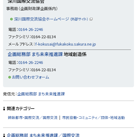
深川国際交流協会
に
事務局（企画財政課企画係内）
戻
深川国際交流協会ホームページ
（外部サイト）
る
（
新
電話：
0164-26-2246
規
ウ
ファクシミリ：0164-22-8134
ィ
ン
メールアドレス：
f-kokusai@fukakoku.sakura.ne.jp
ド
ウ
企画総務部 まち未来推進課
地域創造係
で
開
電話：
0164-26-2246
き
ま
ファクシミリ：0164-22-8134
す
）
お問い合わせフォーム
ト
発信元：
企画総務部 まち未来推進課
ッ
プ
関連カテゴリー
に
姉妹都市・国際交流／国際交流
市民協働・コミュニティ／団体・地域活動
戻
る
企画総務部 まち未来推進課／国際交流