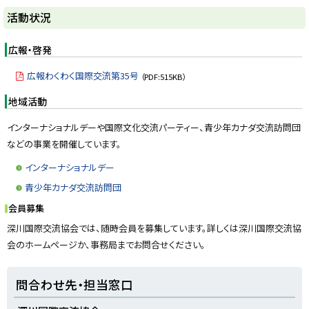
ト
活動状況
ッ
プ
広報・啓発
に
広報わくわく国際交流第35号
（PDF:515KB）
戻
る
地域活動
インターナショナルデーや国際文化交流パーティー、青少年カナダ交流訪問団
などの事業を開催しています。
インターナショナルデー
青少年カナダ交流訪問団
会員募集
深川国際交流協会では、随時会員を募集しています。詳しくは深川国際交流協
会のホームページか、事務局までお問合せください。
ト
問合わせ先・担当窓口
ッ
プ