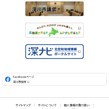
公
Facebookページ
式
深川市役所
S
（
新
N
規
ウ
S
ィ
ン
ド
本
ウ
サ
サイトマップ
サイトについて
個人情報の取り扱い
で
文
開