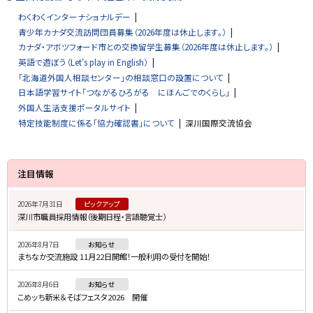
わくわくインターナショナルデー
青少年カナダ交流訪問団員募集（2026年度は休止します。）
カナダ・アボツフォード市との交換留学生募集（2026年度は休止します。）
英語で遊ぼう（Let's play in English）
「北海道外国人相談センター」の相談窓口の設置について
日本語学習サイト「つながるひろがる にほんごでのくらし」
外国人生活支援ポータルサイト
特定技能制度に係る「協力確認書」について
深川国際交流協会
サ
注目情報
イ
2026年7月31日
ピックアップ
ド
深川市職員採用情報（後期日程・言語聴覚士）
・
2026年8月7日
お知らせ
メ
まちなか交流施設 11月22日開館！一般利用の受付を開始！
ニ
2026年8月6日
お知らせ
ュ
こめッち新米＆そばフェスタ2026 開催
ー