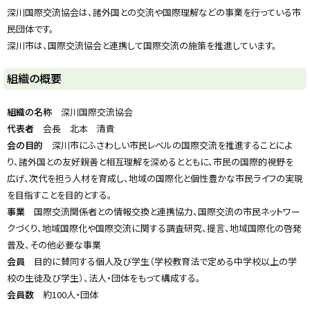
y
深川国際交流協会は、諸外国との交流や国際理解などの事業を行っている市
民団体です。
深川市は、国際交流協会と連携して国際交流の施策を推進しています。
組織の概要
組織の名称
深川国際交流協会
代表者
会長 北本 清貴
会の目的
深川市にふさわしい市民レベルの国際交流を推進することによ
り、諸外国との友好親善と相互理解を深めるとともに、市民の国際的視野を
広げ、次代を担う人材を育成し、地域の国際化と個性豊かな市民ライフの実現
を目指すことを目的とする。
事業
国際交流関係者との情報交換と連携協力、国際交流の市民ネットワー
クづくり、地域国際化や国際交流に関する調査研究、提言、地域国際化の啓発
普及、その他必要な事業
会員
目的に賛同する個人及び学生（学校教育法で定める中学校以上の学
校の生徒及び学生）、法人・団体をもって構成する。
会員数
約100人・団体