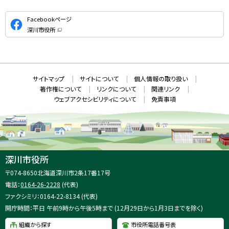
公
Facebookページ
式
深川市役所
S
（
新
N
規
ウ
S
ィ
ン
ド
本
ウ
サ
サイトマップ
サイトについて
個人情報の取り扱い
で
文
開
イ
著作権について
リンクについて
関連リンク
へ
き
ト
ま
ウェブアクセシビリティについて
免責事項
戻
す
情
）
る
メ
報
ニ
ュ
ー
へ
深川市役所
戻
住
〒074-8650
北海道深川市2条17番17号
る
所
電話：
0164-26-2228
(代表)
：
ファクシミリ：0164-22-8134 (代表)
開庁時間：平日 午前9時から午後5時まで (12月29日から1月3日までを除く)
組織から探す
市役所電話番号表