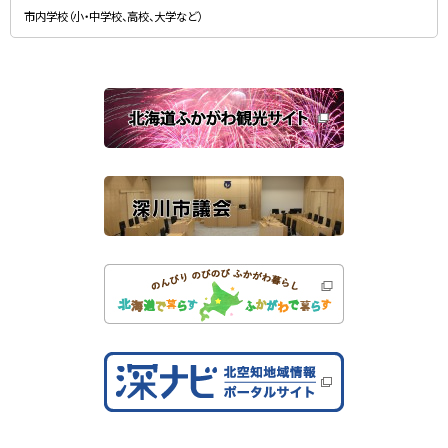
規
）
市内学校（小・中学校、高校、大学など）
ウ
ィ
ン
ド
ウ
で
関
開
き
連
ま
す
サ
）
イ
ト