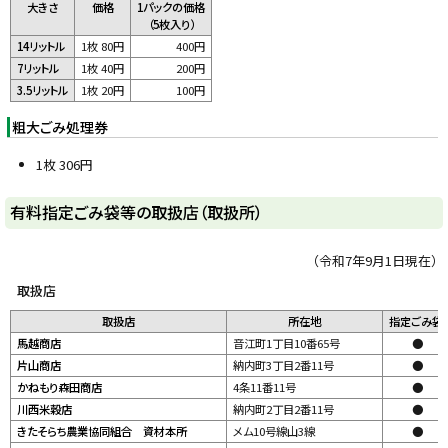
大きさ
価格
1パックの価格
（5枚入り）
14リットル
1枚 80円
400円
7リットル
1枚 40円
200円
3.5リットル
1枚 20円
100円
粗大ごみ処理券
1枚 306円
ト
有料指定ごみ袋等の取扱店（取扱所）
ッ
プ
（令和7年9月1日現在）
に
取扱店
戻
取扱店
所在地
指定ごみ袋
る
馬越商店
音江町1丁目10番65号
●
片山商店
納内町3丁目2番11号
●
かねもり森田商店
4条11番11号
●
川西米穀店
納内町2丁目2番11号
●
きたそらち農業協同組合 資材本所
メム10号線山3線
●