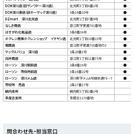
DCM深川店（旧サンワドー深川店）
北光町3丁目6番1号
●
DCM深川東店（旧ホーマック深川店）
5条19番10号
●
DZmart 深川北光店
北光町2丁目7番9号
●
なしき商店
音江町字更進761番地
●
はせがわ化粧品店
3条9番36号
●
ホクレン商事ホクレンショップ イチヤン店
北光町1丁目10番15号
●
堀商店
音江町字更進705番地の3
●
マックスバリュ 深川店
5条20番1号
●
向井商店
音江町1丁目11番75号
●
ローソン 深川駅前店
2条8番16号
●
ローソン 市役所前店
3条16番22号
●
ローソン 深川メム店
深川町字メム6号線本通76－7
●
データなし
市役所 売店
2条17番17号
データなし
納内支所
納内町3丁目1番1号
データなし
多度志支所
多度志1170番地
ト
問合わせ先・担当窓口