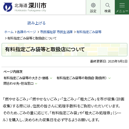
本
文
設定
検索
メニュー
北
へ
海
読み上げる
メ
道
ニ
ホーム
各課のページ
市民福祉部 市民生活課
有料指定ごみ袋等
深
ュ
有料指定ごみ袋等と取扱店について
川
ー
有料指定ごみ袋等と取扱店について
市
へ
H
o
最終更新日:
2025年9月1日
k
k
ページ内目次
a
i
有料指定ごみ袋等の大きさ・価格
有料指定ごみ袋等の取扱店（取扱所）
d
問合わせ先・担当窓口
o
F
u
k
「燃やせるごみ」・「燃やせないごみ」・「生ごみ」・「粗大ごみ」を市が収集（計画
a
g
収集）する際には、住民の皆さんに処理手数料をご負担いただいています。
a
w
そのため、ごみの量に応じて、「有料指定ごみ袋」や「粗大ごみ処理券」（シー
a
ル）を購入し、決められた収集日を必ず守るようお願いします。
c
i
t