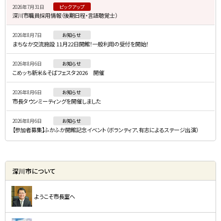
2026年7月31日
ピックアップ
ド
深川市職員採用情報（後期日程・言語聴覚士）
・
2026年8月7日
お知らせ
メ
まちなか交流施設 11月22日開館！一般利用の受付を開始！
ニ
2026年8月6日
お知らせ
ュ
こめッち新米＆そばフェスタ2026 開催
ー
2026年8月6日
お知らせ
市長タウンミーティングを開催しました
2026年8月6日
お知らせ
【参加者募集】ふかふか開館記念イベント（ボランティア、有志によるステージ出演）
深川市について
ようこそ市長室へ