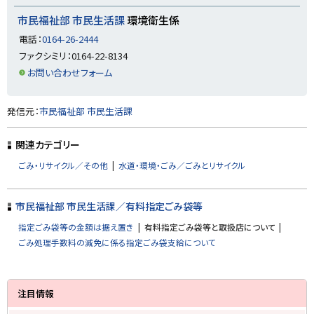
ッ
プ
市民福祉部 市民生活課
環境衛生係
に
電話：
0164-26-2444
戻
ファクシミリ：0164-22-8134
る
お問い合わせフォーム
ト
発信元：
市民福祉部 市民生活課
ッ
プ
関連カテゴリー
に
ごみ・リサイクル／その他
水道・環境・ごみ／ごみとリサイクル
戻
る
市民福祉部 市民生活課／有料指定ごみ袋等
指定ごみ袋等の金額は据え置き
有料指定ごみ袋等と取扱店について
ごみ処理手数料の減免に係る指定ごみ袋支給について
サ
注目情報
イ