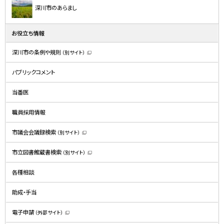
深川市のあらまし
お役立ち情報
深川市の条例や規則
（別サイト）
（
新
規
パブリックコメント
ウ
ィ
ン
ド
当番医
ウ
で
開
職員採用情報
き
ま
す
）
市議会会議録検索
（別サイト）
（
新
規
市立図書館蔵書検索
（別サイト）
ウ
（
ィ
新
ン
規
ド
各種相談
ウ
ウ
ィ
で
ン
開
ド
助成・手当
き
ウ
ま
で
す
開
）
電子申請
（外部サイト）
き
（
ま
新
す