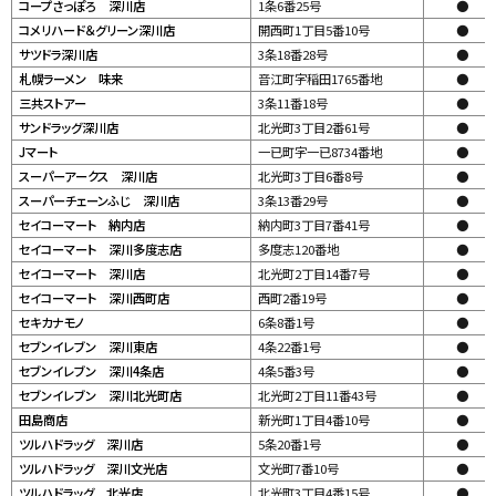
コープさっぽろ 深川店
1条6番25号
●
コメリハード＆グリーン深川店
開西町1丁目5番10号
●
サツドラ深川店
3条18番28号
●
札幌ラーメン 味来
音江町字稲田1765番地
●
三共ストアー
3条11番18号
●
サンドラッグ深川店
北光町3丁目2番61号
●
Jマート
一已町字一已8734番地
●
スーパーアークス 深川店
北光町3丁目6番8号
●
スーパーチェーンふじ 深川店
3条13番29号
●
セイコーマート 納内店
納内町3丁目7番41号
●
セイコーマート 深川多度志店
多度志120番地
●
セイコーマート 深川店
北光町2丁目14番7号
●
セイコーマート 深川西町店
西町2番19号
●
セキカナモノ
6条8番1号
●
セブンイレブン 深川東店
4条22番1号
●
セブンイレブン 深川4条店
4条5番3号
●
セブンイレブン 深川北光町店
北光町2丁目11番43号
●
田島商店
新光町1丁目4番10号
●
ツルハドラッグ 深川店
5条20番1号
●
ツルハドラッグ 深川文光店
文光町7番10号
●
ツルハドラッグ 北光店
北光町3丁目4番15号
●