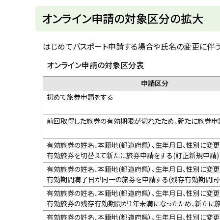
ト
オンライン申請の対象区分の拡大
ッ
プ
はじめてパスポート申請する場合や氏名の変更に伴う
に
オンライン申請の対象区分表
戻
申請区分
る
初めて旅券申請をする
前回取得した旅券の有効期限が切れたため、新たに旅券申
有効旅券の姓名、本籍地(都道府県）、生年月日、性別に変更
有効旅券を切替えて新たに旅券申請をする(訂正新規申請)
有効旅券の姓名、本籍地(都道府県）、生年月日、性別に変更
有効期間満了日が同一の旅券を申請する(残存有効期間同
有効旅券の姓名、本籍地(都道府県）、生年月日、性別に変
有効旅券の残存有効期間が1年未満になったため、新たに
有効旅券の姓名、本籍地(都道府県）、生年月日、性別に変