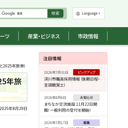
実
Language
検索
行
ポーツ
産業・ビジネス
市政情報
サ
注目情報
イ
2025年旅券）
2026年7月31日
ピックアップ
ド
25年旅
深川市職員採用情報（後期日程・
言語聴覚士）
・
メ
2026年8月6日
お知らせ
まちなか交流施設 11月22日開
ニ
2025年8月29日
館！一般利用の受付を開始！
ュ
2026年7月17日
募集