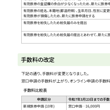
有効旅券の査証欄の余白が少なくなったため、新たに旅券
有効旅券の姓名、本籍地(都道府県）、生年月日、性別に変
有効旅券が損傷したため、新たに旅券申請をする
有効旅券を紛失したため紛失届のみを提出
有効旅券を紛失したため紛失届の提出とあわせて、新たに
ト
手数料の改定
ッ
プ
下記の通り、手数料が変更となりました。
に
窓口申請の手数料が上がり、オンライン申請の手数料
戻
手数料比較表
る
申請区分
令和7年3月23日までの手
新規旅券申請 (10年)
窓口申請…16,000円