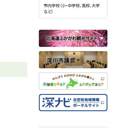
新
ま
規
市内学校（小・中学校、高校、大学
す
ウ
）
など）
ィ
ン
ド
ウ
で
関
開
き
連
ま
す
サ
）
イ
ト