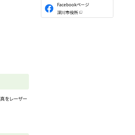
公
Facebookページ
式
深川市役所
S
（
新
N
規
ウ
S
ィ
ン
ド
ウ
で
開
き
ま
す
）
写真をレーザー