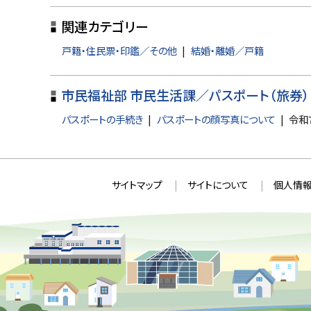
ッ
関連カテゴリー
プ
に
戸籍・住民票・印鑑／その他
結婚・離婚／戸籍
戻
る
市民福祉部 市民生活課／パスポート（旅券）
パスポートの手続き
パスポートの顔写真について
令和
本
サ
サイトマップ
サイトについて
個人情報
文
イ
へ
ト
戻
情
る
メ
報
ニ
ュ
ー
へ