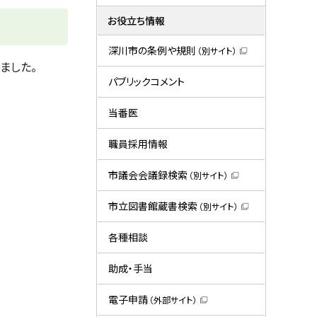
お役立ち情報
深川市の条例や規則
（別サイト）
（
ました。
新
規
パブリックコメント
ウ
ィ
ン
当番医
ド
ウ
で
職員採用情報
開
き
ま
市議会会議録検索
（別サイト）
す
（
）
新
規
市立図書館蔵書検索
（別サイト）
ウ
（
ィ
新
ン
規
各種相談
ド
ウ
ウ
ィ
で
ン
助成・手当
開
ド
き
ウ
ま
で
電子申請
（外部サイト）
す
開
（
）
き