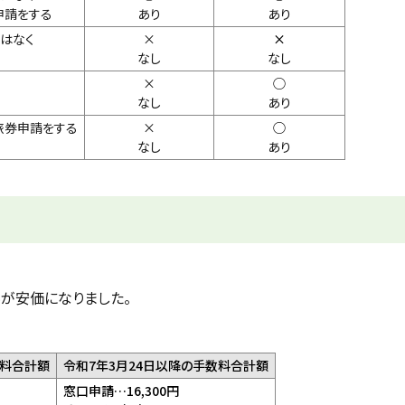
申請をする
あり
あり
更はなく
×
×
なし
なし
×
◯
なし
あり
旅券申請をする
×
◯
なし
あり
が安価になりました。
数料合計額
令和7年3月24日以降の手数料合計額
窓口申請…16,300円