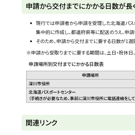
ト
申請から交付までにかかる日数が長
ッ
プ
現行では申請者から申請を受理した北海道パスポ
に
集中的に作成し、都道府県等に配送のうえ、申請
戻
そのため、申請から交付までに要する日数が1週間
る
※申請から受取りまでに要する期間は、土日・祝休日、年末
申請場所別交付までにかかる日数表
申請場所
深川市役所
北海道パスポートセンター
（手続きが必要なため、事前に深川市役所に電話連絡をして
ト
関連リンク
ッ