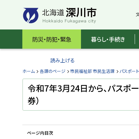
本
本
文
文
へ
へ
メ
戻
北
ニ
る
海
防災・防犯・緊急
暮らし・手続き
ュ
メ
ー
ニ
道
へ
ュ
読み上げる
深
ー
へ
ホーム
各課のページ
市民福祉部 市民生活課
パスポート
川
戻
る
令和7年3月24日から、パスポ
市
ペ
券）
H
ー
o
ジ
k
k
の
a
ト
i
d
ッ
o
ページ内目次
プ
F