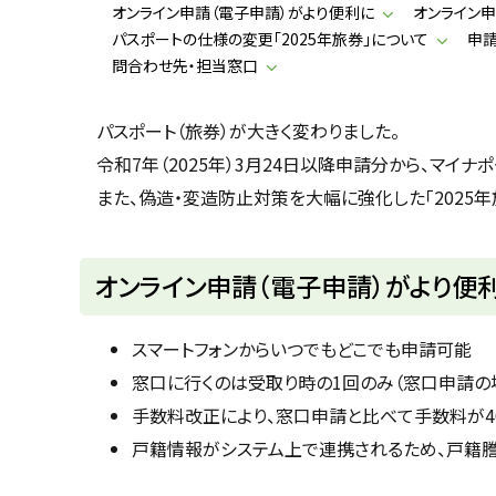
u
オンライン申請（電子申請）がより便利に
オンライン
へ
k
パスポートの仕様の変更「2025年旅券」について
申
戻
a
問合わせ先・担当窓口
g
る
a
w
a
パスポート（旅券）が大きく変わりました。
c
i
令和7年（2025年）3月24日以降申請分から、マ
t
y
また、偽造・変造防止対策を大幅に強化した「2025
オンライン申請（電子申請）がより便
スマートフォンからいつでもどこでも申請可能
窓口に行くのは受取り時の1回のみ（窓口申請の
手数料改正により、窓口申請と比べて手数料が4
戸籍情報がシステム上で連携されるため、戸籍謄