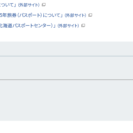
ついて」
（外部サイト）
（
新
5年旅券（パスポート）について」
（外部サイト）
規
（
ウ
新
北海道パスポートセンター）」
（外部サイト）
ィ
規
（
ン
ウ
新
ド
ィ
規
ウ
ン
ウ
で
ド
ィ
開
ウ
ン
き
で
ド
ま
開
ウ
す
き
で
）
ま
開
す
き
）
ま
す
）