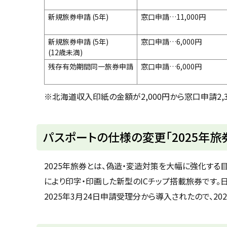
新規旅券申請 (5年)
窓口申請…11,000円
新規旅券申請 (5年)
窓口申請…6,000円
(12歳未満)
残存有効期間同一旅券申請
窓口申請…6,000円
※北海道収入印紙の金額が2,000円から窓口申請2,3
ト
パスポートの仕様の変更「2025年旅
ッ
プ
2025年旅券とは、偽造・変造対策を大幅に強化す
に
により印字・印画した新型のICチップ搭載旅券です。
戻
2025年3月24日申請受理分から導入されたので、20
る