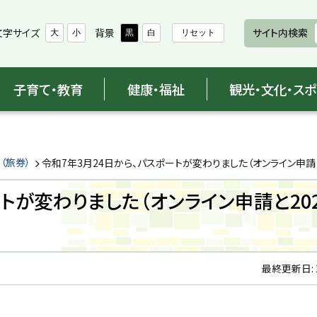
文字サイズ
背景
サイト内検索
大
小
黒
白
リセット
子育て・教育
健康・福祉
観光・文化・ス
（旅券）
令和7年3月24日から、パスポートが変わりました（オンライン申請と
ートが変わりました（オンライン申請と20
最終更新日: