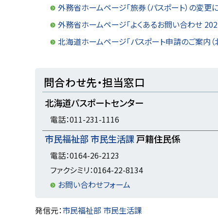
プ
外務省ホームページ「旅券（パスポート）の変更に
に
外務省ホームページ「よくあるお問い合わせ 202
戻
北海道ホームページ「パスポート申請のご案内（
る
ト
問合わせ先・担当窓口
ッ
北海道パスポートセンター
プ
に
電話：011-231-1116
戻
市民福祉部 市民生活課
戸籍住民係
る
電話：0164-26-2123
ファクシミリ：0164-22-8134
お問い合わせフォーム
ト
発信元：
市民福祉部 市民生活課