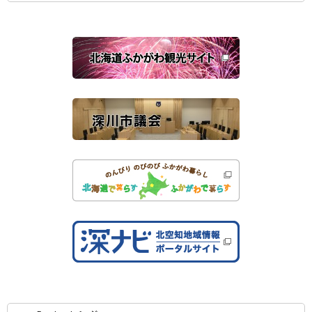
ン
ド
ウ
で
関
開
き
連
ま
す
サ
）
イ
ト
公