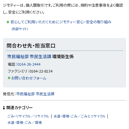
プ
ジモティーは、個人間取引です。ご利用の際には、規約や注意事項をよく確認
に
し、安全にご利用ください。
戻
安心してご利用いただくためにジモティー安心・安全の取り組み
る
（外部サイト）
ト
問合わせ先・担当窓口
ッ
プ
市民福祉部 市民生活課
環境衛生係
に
電話：
0164-26-2444
戻
ファクシミリ：0164-22-8134
る
お問い合わせフォーム
ト
発信元：
市民福祉部 市民生活課
ッ
プ
関連カテゴリー
に
ごみ・リサイクル／リサイクル
水道・環境・ごみ／ごみとリサイクル
戻
水道・環境・ごみ／環境
る