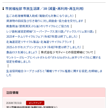
市民福祉部 市民生活課／3R（減量・再利用・再生利用）
生ごみ処理機等購入助成（電動式も対象になりました）
資源物の回収及び引き取りに対し奨励金・協力金を交付します
廃食用油（使用済天ぷら油）のリサイクルにご協力を
レジ袋削減協定締結「スーパーアークス深川店」「マックスバリュ深川店」
2025オータムリサイクルフェア（令和7年度は終了しました）
北海道認定リサイクル製品・北海道リサイクルブランド
2025ふかがわスプリングフェスタ（令和7年度は終了しました）
食品ロスを減らしましょう
株式会社ジモティーとの協定締結について
サントリーグループとペットボトルの「ボトルtoボトル」水平リサイクルに関する
協定を締結しました
生活協同組合コープさっぽろと「繊維リサイクル推進に関する協定」を締結しま
した
サ
注目情報
イ
2026年7月31日
ピックアップ
ド
深川市職員採用情報（後期日程・言語聴覚士）