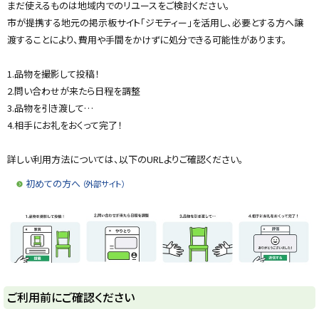
プ
まだ使えるものは地域内でのリユースをご検討ください。
に
市が提携する地元の掲示板サイト「ジモティー」を活用し、必要とする方へ譲
戻
渡することにより、費用や手間をかけずに処分できる可能性があります。
る
1.品物を撮影して投稿！
2.問い合わせが来たら日程を調整
3.品物を引き渡して…
4.相手にお礼をおくって完了！
詳しい利用方法については、以下のURLよりご確認ください。
初めての方へ
（外部サイト）
ト
ご利用前にご確認ください
ッ