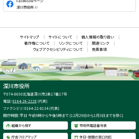
Facebookページ
式
深川市役所
S
（
新
N
規
ウ
S
ィ
ン
ド
本
ウ
サ
サイトマップ
サイトについて
個人情報の取り扱い
で
文
開
イ
著作権について
リンクについて
関連リンク
へ
き
ト
ま
ウェブアクセシビリティについて
免責事項
戻
す
情
）
る
メ
報
ニ
ュ
ー
へ
深川市役所
戻
住
〒074-8650
北海道深川市2条17番17号
る
所
電話：
0164-26-2228
(代表)
：
ファクシミリ：0164-22-8134 (代表)
開庁時間：平日 午前9時から午後5時まで (12月29日から1月3日までを除く)
組織から探す
市役所電話番号表
庁舎フロアマップ
休日・夜間の窓口対応