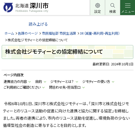
本
文
設定
検索
メニュー
北
へ
海
読み上げる
メ
道
ニ
ホーム
各課のページ
市民福祉部 市民生活課
3R（減量・再利用・再生利用）
深
ュ
株式会社ジモティーとの協定締結について
川
ー
株式会社ジモティーとの協定締結について
市
へ
H
o
最終更新日:
2024年10月1日
k
k
ページ内目次
a
i
連携協力の内容
目的
ジモティーとは？
ジモティーの使い方
d
ご利用前にご確認ください
問合わせ先・担当窓口
o
F
u
k
令和6年10月1日、深川市と株式会社ジモティーは、「深川市と株式会社ジモ
a
g
ティーとのリユース活動の促進に向けた連携と協力に関する協定」を締結し
a
w
ました。両者の連携により、市内のリユース活動を促進し、環境負荷の少ない
a
循環型社会の創造に寄与することを目的とします。
c
i
t