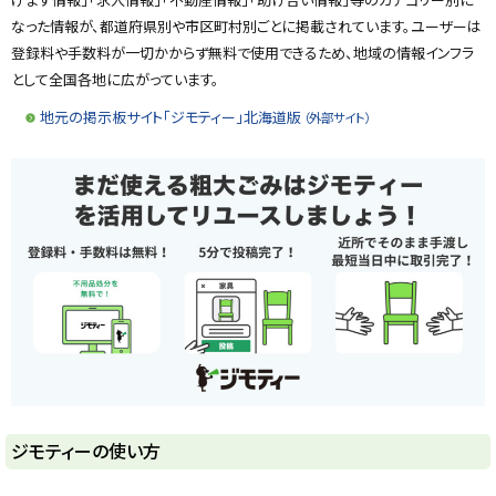
る
なった情報が、都道府県別や市区町村別ごとに掲載されています。ユーザーは
登録料や手数料が一切かからず無料で使用できるため、地域の情報インフラ
として全国各地に広がっています。
地元の掲示板サイト「ジモティー」北海道版
（外部サイト）
ト
ジモティーの使い方
ッ