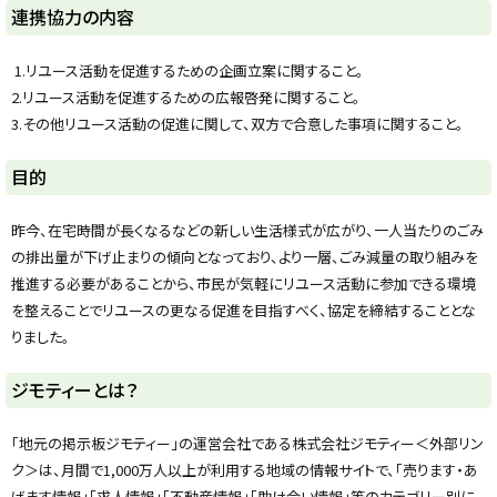
y
連携協力の内容
1.リユース活動を促進するための企画立案に関すること。
2.リユース活動を促進するための広報啓発に関すること。
3.その他リユース活動の促進に関して、双方で合意した事項に関すること。
ト
目的
ッ
プ
昨今、在宅時間が長くなるなどの新しい生活様式が広がり、一人当たりのごみ
に
の排出量が下げ止まりの傾向となっており、より一層、ごみ減量の取り組みを
戻
推進する必要があることから、市民が気軽にリユース活動に参加できる環境
る
を整えることでリユースの更なる促進を目指すべく、協定を締結することとな
りました。
ト
ジモティーとは？
ッ
プ
「地元の掲示板ジモティー」の運営会社である株式会社ジモティー＜外部リン
に
ク＞は、月間で1,000万人以上が利用する地域の情報サイトで、「売ります・あ
戻
げます情報」「求人情報」「不動産情報」「助け合い情報」等のカテゴリー別に