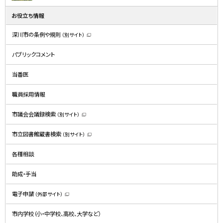
お役立ち情報
深川市の条例や規則
（別サイト）
（
新
規
パブリックコメント
ウ
ィ
ン
ド
当番医
ウ
で
開
職員採用情報
き
ま
す
）
市議会会議録検索
（別サイト）
（
新
規
市立図書館蔵書検索
（別サイト）
ウ
（
ィ
新
ン
規
ド
各種相談
ウ
ウ
ィ
で
ン
開
ド
助成・手当
き
ウ
ま
で
す
開
）
電子申請
（外部サイト）
き
（
ま
新
す
規
）
市内学校（小・中学校、高校、大学など）
ウ
ィ