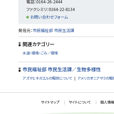
に
電話：0164-26-2444
戻
ファクシミリ：0164-22-8134
る
お問い合わせフォーム
ト
発信元：
市民福祉部 市民生活課
ッ
関連カテゴリー
プ
に
水道・環境・ごみ／環境
戻
る
市民福祉部 市民生活課／生物多様性
アズマヒキガエルの駆除について
アメリカオニアザミの駆
本
サ
サイトマップ
サイトについて
個人情報
文
イ
へ