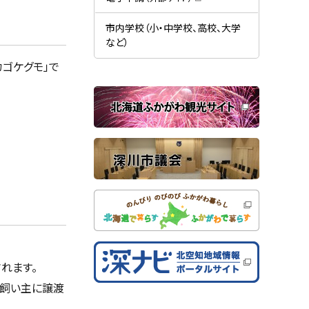
す
開
（
）
き
新
ま
規
市内学校（小・中学校、高校、大学
す
ウ
）
など）
ィ
ン
ゴケグモ」で
ド
ウ
で
関
開
き
連
ま
す
サ
）
イ
ト
れます。
い飼い主に譲渡