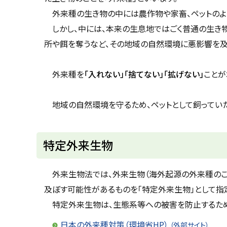
戻
外来種の生き物の中には農作物や家畜、ペットのよ
る
しかし、中には、本来の生息地ではごく普通の生き物
所や餌を奪うなど、その地域の自然環境に悪影響を及
外来種を
「入れない」「捨てない」「拡げない」
ことが
地域の自然環境を守るため、ペットとして飼っていた
ト
特定外来生物
ッ
プ
外来生物法では、外来生物（海外起源の外来種のこと
に
及ぼす可能性があるものを「特定外来生物」として指
戻
特定外来生物は、生態系等への被害を防止するため、
る
日本の外来種対策（環境省HP）
（外部サイト）