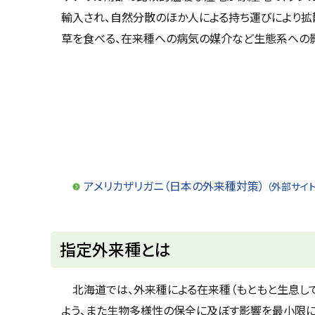
輸入され、自然分散のほか人による持ち運びにより拡
草を食べる、在来種への病気の媒介など生態系への
アメリカザリガニ（日本の外来種対策）
（外部サイト
ト
指定外来種とは
ッ
プ
北海道では、外来種による在来種（もともと生息して
に
よう、また生物多様性の保全に及ぼす影響を最小限に