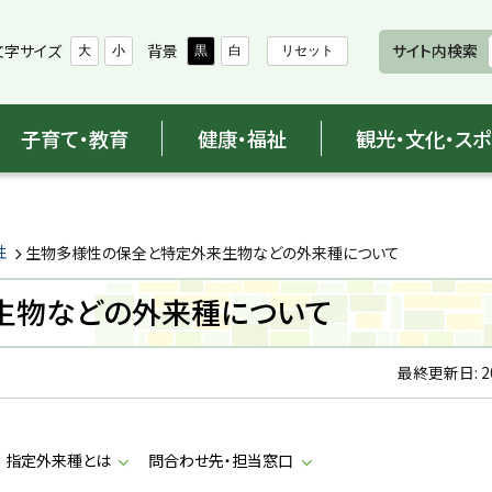
文字サイズ
背景
サイト内検索
大
小
黒
白
リセット
子育て・教育
健康・福祉
観光・文化・ス
性
生物多様性の保全と特定外来生物などの外来種について
生物などの外来種について
最終更新日:
2
指定外来種とは
問合わせ先・担当窓口