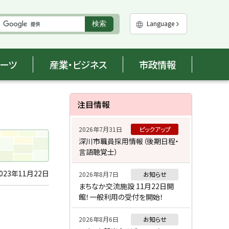
実
Language
検索
行
ポーツ
産業・ビジネス
市政情報
サ
注目情報
イ
2026年7月31日
ピックアップ
ド
深川市職員採用情報（後期日程・
言語聴覚士）
・
メ
023年11月22日
2026年8月7日
お知らせ
まちなか交流施設 11月22日開
ニ
館！一般利用の受付を開始！
ュ
2026年8月6日
お知らせ