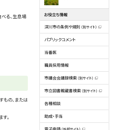
お役立ち情報
食べる、生息場
深川市の条例や規則
（別サイト）
（
新
規
パブリックコメント
ウ
ィ
ン
当番医
ド
ウ
で
職員採用情報
開
き
ま
市議会会議録検索
（別サイト）
す
（
）
新
規
市立図書館蔵書検索
（別サイト）
ウ
（
ィ
すもの、または
新
ン
規
各種相談
ド
ウ
ウ
ィ
で
ン
助成・手当
ます。
開
ド
き
ウ
ま
で
電子申請
（外部サイト）