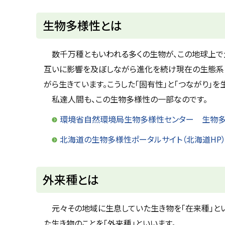
u
へ
k
戻
生物多様性とは
a
g
る
a
w
数千万種ともいわれる多くの生物が、この地球上で
a
c
互いに影響を及ぼしながら進化を続け現在の生態系を
i
t
がら生きています。こうした「固有性」と「つながり」を
y
私達人間も、この生物多様性の一部なのです。
環境省自然環境局生物多様性センター 生物
北海道の生物多様性ポータルサイト（北海道HP
ト
外来種とは
ッ
プ
元々その地域に生息していた生き物を「在来種」とい
に
た生き物のことを「外来種」といいます。