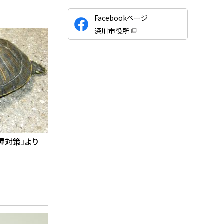
公
Facebookページ
式
深川市役所
S
（
新
N
規
ウ
S
ィ
ン
ド
ウ
で
開
き
ま
す
）
種対策」より