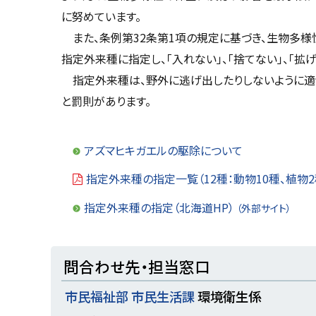
戻
に努めています。
る
また、条例第32条第1項の規定に基づき、生物多様
指定外来種に指定し、「入れない」、「捨てない」、「拡
指定外来種は、野外に逃げ出したりしないように適切
と罰則があります。
アズマヒキガエルの駆除について
指定外来種の指定一覧（12種：動物10種、植物2
指定外来種の指定（北海道HP）
（外部サイト）
ト
問合わせ先・担当窓口
ッ
市民福祉部 市民生活課
環境衛生係
プ