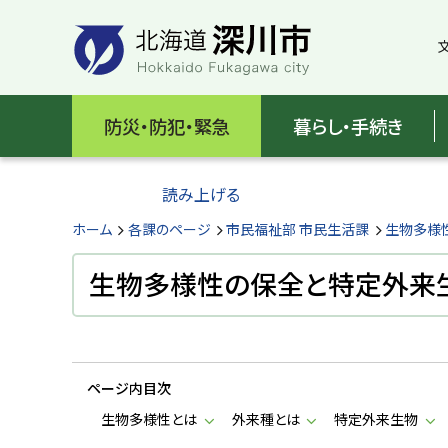
本
本
文
文
へ
へ
メ
戻
北
ニ
る
海
防災・防犯・緊急
暮らし・手続き
ュ
メ
ー
ニ
道
へ
ュ
読み上げる
深
ー
へ
ホーム
各課のページ
市民福祉部 市民生活課
生物多様
川
戻
る
生物多様性の保全と特定外来
市
ペ
H
ー
o
ジ
k
k
の
a
ページ内目次
ト
i
d
ッ
生物多様性とは
外来種とは
特定外来生物
o
プ
F