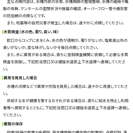
主な点検内容は、水槽内部の状態、水槽周囲の整理整頓、水槽の破損や亀
戻
裂の有無、マンホールの密閉状況や施錠の確認、オーバーフロー管や通気管
る
の防虫網の点検などです。
また、地震等の自然災害が発生した場合は、速やかに点検してください。
水質検査（水の色、濁り、臭い、味）
蛇口からコップに水をくみ、水の色が透明か、濁りがないか、塩素臭以外の
臭いがないか、変な味がしないかを毎日点検してください。
また、水に異常がある場合は、直ちに登録検査機関に依頼して必要な水質
検査を実施し、下記担当窓口又は建設水道部上下水道課へ連絡してくださ
い。
異常を発見した場合
水槽の点検などで異常や欠陥を発見した場合は、速やかに改善してくださ
い。
供給する水が健康を害するおそれがある場合は、直ちに給水を停止し利用
者等へ周知するとともに、下記担当窓口又は建設水道部上下水道課へ連絡し
てください。
書類の保存
図面(設備の配置や系統図、受水槽周囲の構造物の配置図)、点検記録、清