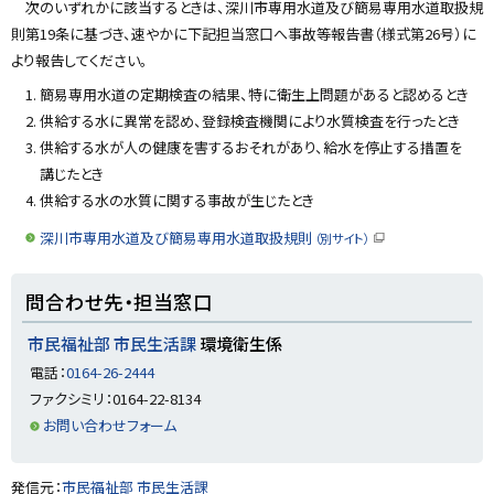
プ
次のいずれかに該当するときは、深川市専用水道及び簡易専用水道取扱規
に
則第19条に基づき、速やかに下記担当窓口へ事故等報告書（様式第26号）に
戻
より報告してください。
る
簡易専用水道の定期検査の結果、特に衛生上問題があると認めるとき
供給する水に異常を認め、登録検査機関により水質検査を行ったとき
供給する水が人の健康を害するおそれがあり、給水を停止する措置を
講じたとき
供給する水の水質に関する事故が生じたとき
深川市専用水道及び簡易専用水道取扱規則
（別サイト）
（
新
規
ト
ウ
問合わせ先・担当窓口
ィ
ッ
ン
ド
プ
市民福祉部 市民生活課
環境衛生係
ウ
に
で
電話：
0164-26-2444
開
戻
き
ファクシミリ：0164-22-8134
ま
る
す
お問い合わせフォーム
）
ト
発信元：
市民福祉部 市民生活課