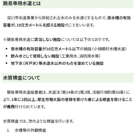
簡易専用水道とは
y
深川市水道事業から供給される水のみを水源とするもので、
受水槽の有効
容量が、10立方メートルを超える施設
のことをいいます。
※簡易専用水道に
該当しない施設
については以下のとおりです。
受水槽の有効容量が10立方メートル以下
の施設（小規模貯水槽水道）
飲み水として使用しない施設
（工業用水、消防用水等）
地下水（井戸水）等水道水以外のものを溜めている施設
ト
水質検査について
ッ
プ
簡易専用水道設置者は、水道法（第34条の2第2項、法施行規則第56条）に
に
より、
1年に1回以上、厚生労働大臣の登録を受けた者による検査を受けること
戻
が義務
付けられています。
る
水質検査では、次のような検査を行います。
水槽等の外観検査