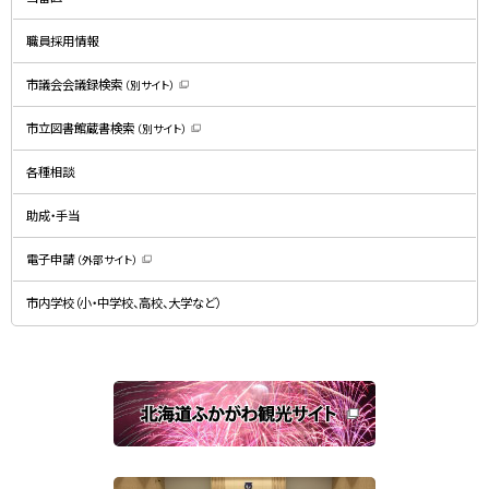
ウ
で
開
職員採用情報
き
ま
す
）
市議会会議録検索
（別サイト）
（
新
規
市立図書館蔵書検索
（別サイト）
ウ
（
ィ
新
ン
規
ド
各種相談
ウ
ウ
ィ
で
ン
開
ド
助成・手当
き
ウ
ま
で
す
開
）
電子申請
（外部サイト）
き
（
ま
新
す
規
）
市内学校（小・中学校、高校、大学など）
ウ
ィ
ン
ド
ウ
で
関
開
き
連
ま
す
サ
）
イ
ト