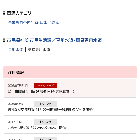
ッ
プ
関連カテゴリー
に
事業者向各種計画・届出／環境
戻
る
市民福祉部 市民生活課／専用水道・簡易専用水道
専用水道
簡易専用水道
サ
注目情報
イ
2026年7月31日
ピックアップ
ド
深川市職員採用情報（後期日程・言語聴覚士）
・
2026年8月7日
お知らせ
メ
まちなか交流施設 11月22日開館！一般利用の受付を開始！
ニ
2026年8月6日
お知らせ
ュ
こめッち新米＆そばフェスタ2026 開催
ー
2026年8月6日
お知らせ