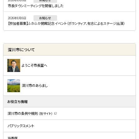
市長タウンミーティングを開催しました
2026年8月6日
お知らせ
【参加者募集】ふかふか開館記念イベント（ボランティア、有志によるステージ出演）
深川市について
ようこそ市長室へ
深川市のあらまし
お役立ち情報
深川市の条例や規則
（別サイト）
（
新
規
パブリックコメント
ウ
ィ
ン
ド
当番医