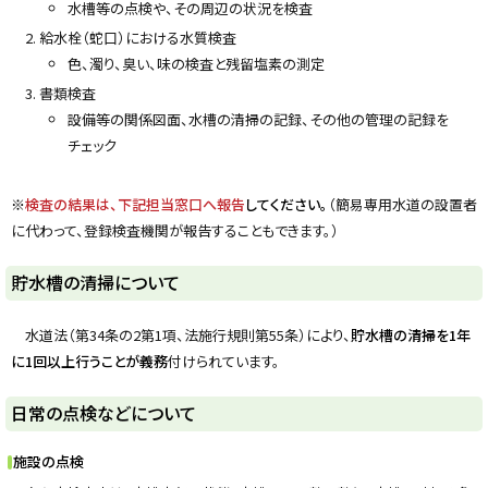
水槽等の点検や、その周辺の状況を検査
給水栓（蛇口）における水質検査
色、濁り、臭い、味の検査と残留塩素の測定
書類検査
設備等の関係図面、水槽の清掃の記録、その他の管理の記録を
チェック
※
検査の結果は、下記担当窓口へ報告
してください。
（簡易専用水道の設置者
に代わって、登録検査機関が報告することもできます。）
ト
貯水槽の清掃について
ッ
プ
水道法（第34条の2第1項、法施行規則第55条）により、
貯水槽の清掃を1年
に
に1回以上行うことが義務
付けられています。
戻
る
ト
日常の点検などについて
ッ
プ
施設の点検
に