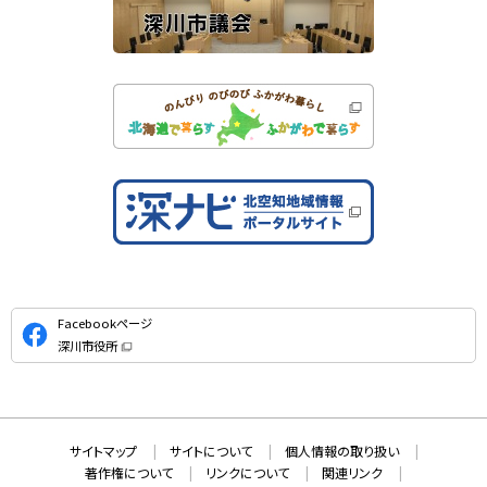
公
Facebookページ
式
深川市役所
S
（
新
N
規
ウ
S
ィ
ン
ド
本
ウ
サ
サイトマップ
サイトについて
個人情報の取り扱い
で
文
開
イ
著作権について
リンクについて
関連リンク
へ
き