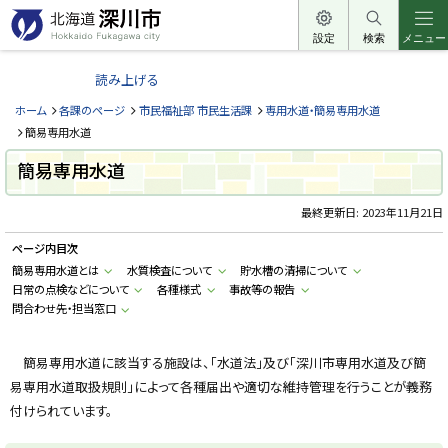
本
文
設定
検索
メニュー
北
へ
海
読み上げる
メ
道
ニ
ホーム
各課のページ
市民福祉部 市民生活課
専用水道・簡易専用水道
深
ュ
簡易専用水道
川
ー
簡易専用水道
市
へ
H
o
最終更新日:
2023年11月21日
k
k
ページ内目次
a
i
簡易専用水道とは
水質検査について
貯水槽の清掃について
d
日常の点検などについて
各種様式
事故等の報告
o
F
問合わせ先・担当窓口
u
k
a
g
簡易専用水道に該当する施設は、「水道法」及び「深川市専用水道及び簡
a
易専用水道取扱規則」によって各種届出や適切な維持管理を行うことが義務
w
a
付けられています。
c
i
t