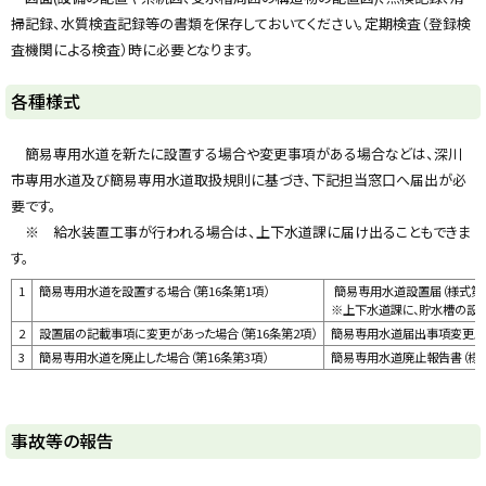
掃記録、水質検査記録等の書類を保存しておいてください。定期検査（登録検
査機関による検査）時に必要となります。
ト
各種様式
ッ
プ
簡易専用水道を新たに設置する場合や変更事項がある場合などは、深川
に
市専用水道及び簡易専用水道取扱規則に基づき、下記担当窓口へ届出が必
戻
要です。
る
※ 給水装置工事が行われる場合は、上下水道課に届け出ることもできま
す。
1
簡易専用水道を設置する場合（第16条第1項）
簡易専用水道設置届（様式第2
※上下水道課に、貯水槽の設
2
設置届の記載事項に変更があった場合（第16条第2項）
簡易専用水道届出事項変更届（
3
簡易専用水道を廃止した場合（第16条第3項）
簡易専用水道廃止報告書（様式
ト
事故等の報告
ッ