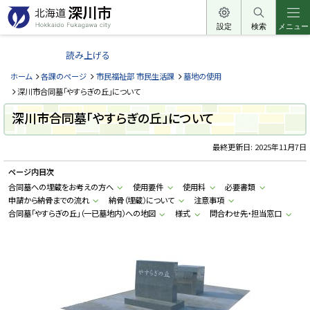
本
文
設定
検索
メニュー
北
へ
海
読み上げる
メ
道
ニ
ホーム
各課のページ
市民福祉部 市民生活課
墓地の使用
深
ュ
深川市合同墓「やすらぎの丘」について
川
ー
深川市合同墓「やすらぎの丘」について
市
へ
H
o
最終更新日:
2025年11月7日
k
k
ページ内目次
a
i
合同墓への埋蔵をお考えの方へ
使用要件
使用料
必要書類
d
申請から納骨までの流れ
納骨（埋蔵）について
注意事項
o
F
合同墓「やすらぎの丘」（一已墓地内）への地図
様式
問合わせ先・担当窓口
u
k
a
g
a
w
a
c
i
t