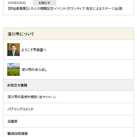
2026年8月6日
お知らせ
【参加者募集】ふかふか開館記念イベント（ボランティア、有志によるステージ出演）
深川市について
ようこそ市長室へ
深川市のあらまし
お役立ち情報
深川市の条例や規則
（別サイト）
（
新
規
パブリックコメント
ウ
ィ
ン
ド
当番医
ウ
で
開
職員採用情報
き