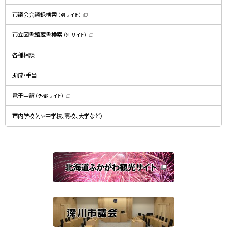
ま
す
）
市議会会議録検索
（別サイト）
（
新
規
市立図書館蔵書検索
（別サイト）
ウ
（
ィ
新
ン
規
ド
各種相談
ウ
ウ
ィ
で
ン
開
ド
助成・手当
き
ウ
ま
で
す
開
）
電子申請
（外部サイト）
き
（
ま
新
す
規
）
市内学校（小・中学校、高校、大学など）
ウ
ィ
ン
ド
ウ
で
関
開
き
連
ま
す
サ
）
イ
ト