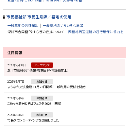
戻
る
市民福祉部 市民生活課／墓地の使用
一般墓地の各種届出
一般墓地のいろいろな届出
深川市合同墓「やすらぎの丘」について
西墓地周辺道路の通行確保に協力を
サ
注目情報
イ
2026年7月31日
ピックアップ
ド
深川市職員採用情報（後期日程・言語聴覚士）
・
2026年8月7日
お知らせ
メ
まちなか交流施設 11月22日開館！一般利用の受付を開始！
ニ
2026年8月6日
お知らせ
ュ
こめッち新米＆そばフェスタ2026 開催
ー
2026年8月6日
お知らせ
市長タウンミーティングを開催しました