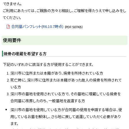
できません。
ご利用にあたっては、ご親族の方々と相談し、ご理解を得たうえで申し込みをし
てください。
合同墓パンフレット(R6.10.7時点)
（PDF:507KB）
ト
使用要件
ッ
プ
焼骨の埋蔵を希望する方
に
下記のいずれかに該当する方が使用することができます。
戻
深川市に住所または本籍があり、焼骨を所持されている方
る
死亡時に、深川市に住所または本籍があった故人の焼骨を所持されて
いる方
深川市の墓地を使用されている方で、その墓地に埋蔵している焼骨を
合同墓に改葬したのち、一般墓地を返還する方
深川市の墓地を使用している方が合同墓の使用を申請する場合は、使
用しているお墓を解体し、さら地に戻して返還していただく必要があり
ます。