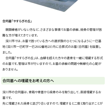
y
合同墓「やすらぎの丘」
親類縁者がいない方など、さまざまな事情でお墓の承継、焼骨の管理が困
難な方が増えてきています。
深川市では、お墓で困っている方への選択肢のひとつになるように一已墓
地（深川市一已町字一已2502番地23）内に合葬式のお墓（合同墓）を設置し
ました。
合同墓「やすらぎの丘」は、血縁を超えた方々の遺骨を一緒に埋蔵する形式
のお墓です。管理は市が行いますので、お墓の承継の問題や無縁化の心配が
ありません。
合同墓への埋蔵をお考えの方へ
深川市の合同墓は、骨箱や骨壺から焼骨のみを取り出して、直接埋蔵するお
墓です。
先に埋蔵された焼骨と混ざり合いますので、埋蔵すると二度と取り出すことが