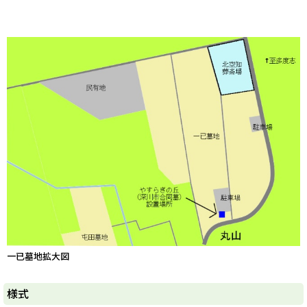
一已墓地拡大図
ト
様式