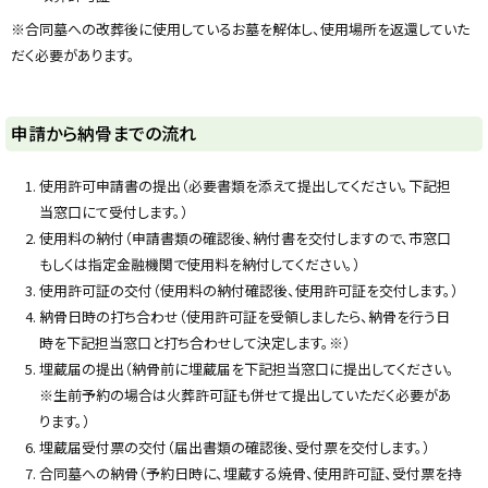
※合同墓への改葬後に使用しているお墓を解体し、使用場所を返還していた
だく必要があります。
ト
申請から納骨までの流れ
ッ
プ
使用許可申請書の提出（必要書類を添えて提出してください。下記担
に
当窓口にて受付します。）
戻
使用料の納付（申請書類の確認後、納付書を交付しますので、市窓口
る
もしくは指定金融機関で使用料を納付してください。）
使用許可証の交付（使用料の納付確認後、使用許可証を交付します。）
納骨日時の打ち合わせ（使用許可証を受領しましたら、納骨を行う日
時を下記担当窓口と打ち合わせして決定します。※）
埋蔵届の提出（納骨前に埋蔵届を下記担当窓口に提出してください。
※生前予約の場合は火葬許可証も併せて提出していただく必要があ
ります。）
埋蔵届受付票の交付（届出書類の確認後、受付票を交付します。）
合同墓への納骨（予約日時に、埋蔵する焼骨、使用許可証、受付票を持