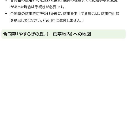
があった場合は手続きが必要です。
合同墓の使用許可を受けた後に、使用を中止する場合は、使用中止届
を提出してください。（使用料は還付しません。）
ト
合同墓「やすらぎの丘」（一已墓地内）への地図
ッ
プ
に
戻
る