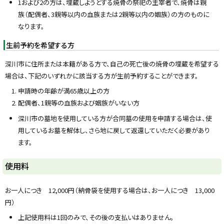
1および2の方は、埋蔵しようとする焼骨の祭祀の主宰者で、焼骨は親
族（配偶者、3親等以内の血族または2親等以内の姻族）の方のものに
なります。
生前予約を希望する方
深川市に住所または本籍がある方で、自己の死亡後の焼骨の埋蔵を希望する
場合は、下記のいずれかに該当する方が生前予約することができます。
申請時の年齢が満65歳以上の方
配偶者、1親等の血族および姻族がいない方
深川市の墓地を使用している方が合同墓の使用を申請する場合は、使
用しているお墓を解体し、さら地に戻して返還していただく必要があり
ます。
ト
使用料
ッ
プ
お一人につき 12,000円（納骨袋を使用する場合は、お一人につき 13,000
に
円）
戻
上記使用料は1回のみで、その後の支払いはありません。