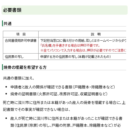
る
ト
必要書類
ッ
プ
共通
に
項 目
説 明
戻
合同墓使用許可申請書
下記担当窓口に備え付けの用紙、若しくはホームページからダウン
る
「氏名欄」を手書きする場合は押印不要です。
※全てパソコンで入力する場合は、押印が必要ですのでご注意くだ
住民票の写し
申請する方の住民票の写し（本籍が記載されたもの）
焼骨の埋蔵を希望する方
共通の書類に加え、
申請者と故人の関係が確認できる書類（戸籍謄本・除籍謄本など）
焼骨の証明書類（火葬許可証、改葬許可証、収蔵証明書など）
死亡時に深川市に住所または本籍があった故人の焼骨を埋蔵する場合に、上
記書類でその事実が確認できない場合は、
故人が死亡時に深川市に住所または本籍があったことが確認できる書
類（住民票（除票）の写し、戸籍の附票、戸籍謄本、除籍謄本など）が必