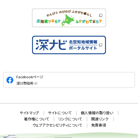
公
Facebookページ
式
深川市役所
S
（
新
N
規
ウ
S
ィ
ン
ド
本
ウ
サ
サイトマップ
サイトについて
個人情報の取り扱い
で
文
開
イ
著作権について
リンクについて
関連リンク
へ
き
ト
ま
ウェブアクセシビリティについて
免責事項
戻
す
情
）
る
メ