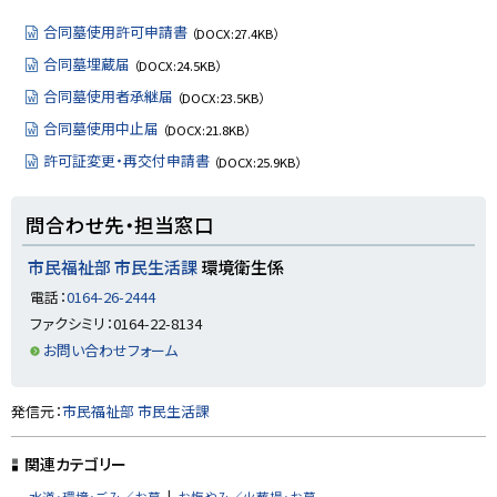
ッ
プ
合同墓使用許可申請書
（DOCX:27.4KB）
に
合同墓埋蔵届
（DOCX:24.5KB）
戻
合同墓使用者承継届
（DOCX:23.5KB）
る
合同墓使用中止届
（DOCX:21.8KB）
許可証変更・再交付申請書
（DOCX:25.9KB）
ト
問合わせ先・担当窓口
ッ
プ
市民福祉部 市民生活課
環境衛生係
に
電話：
0164-26-2444
戻
ファクシミリ：0164-22-8134
る
お問い合わせフォーム
ト
発信元：
市民福祉部 市民生活課
ッ
プ
関連カテゴリー
に
水道・環境・ごみ／お墓
お悔やみ／火葬場・お墓