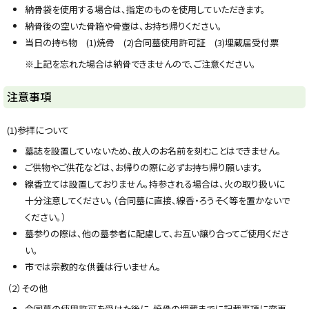
納骨袋を使用する場合は、指定のものを使用していただきます。
納骨後の空いた骨箱や骨壺は、お持ち帰りください。
当日の持ち物 (1)焼骨 (2)合同墓使用許可証 (3)埋蔵届受付票
※上記を忘れた場合は納骨できませんので、ご注意ください。
ト
注意事項
ッ
プ
(1)参拝について
に
墓誌を設置していないため、故人のお名前を刻むことはできません。
戻
ご供物やご供花などは、お帰りの際に必ずお持ち帰り願います。
る
線香立ては設置しておりません。持参される場合は、火の取り扱いに
十分注意してください。（合同墓に直接、線香・ろうそく等を置かないで
ください。）
墓参りの際は、他の墓参者に配慮して、お互い譲り合ってご使用くださ
い。
市では宗教的な供養は行いません。
（2）その他
合同墓の使用許可を受けた後に、焼骨の埋蔵までに記載事項に変更