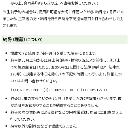
参の上、合同墓「やすらぎの丘」へ直接お越しください。）
※生前予約の場合は、使用許可証を大切に保管いただき、納骨をする日が来
ましたら、主宰者の方と納骨を行う日時を下記担当窓口と打ち合わせして決
定します。
ト
納骨（埋蔵）について
ッ
プ
埋蔵できる焼骨は、使用許可を受けた焼骨に限ります。
に
納骨は、5月上旬から11月上旬（降雪・積雪状況により前後します。）ま
戻
での毎週金曜日（ただし、国民の祝日に関する法律（昭和23年法律第
る
178号）に規定する休日を除く。）の下記の時間にて行います。詳細につ
いてはお問い合わせください。
（1）10：30～11:00 （2）11：00～11：30 （3）11：30～12：00
納骨は、市の立ち合いのもと、許可を受けた方（主宰者）が行います。市
が焼骨をお預かりすることや納骨することはありません。
納骨の際の僧侶等による読経などの宗教儀式は、周囲にご配慮のうえ
行ってください。
焼骨以外の副葬品などは埋蔵できません。