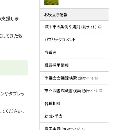
お役立ち情報
う支援しま
深川市の条例や規則
（別サイト）
（
応してきた救
新
規
パブリックコメント
ウ
ィ
ン
当番医
ド
ウ
で
職員採用情報
開
き
ま
市議会会議録検索
（別サイト）
す
（
）
新
規
市立図書館蔵書検索
（別サイト）
ンやタブレッ
ウ
（
ィ
新
ン
規
各種相談
ド
ウ
てください。
ウ
ィ
で
ン
助成・手当
開
ド
き
ウ
ま
で
電子申請
（外部サイト）