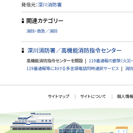
ト
発信元：
深川消防署
ッ
関連カテゴリー
プ
に
消防・救急／消防
戻
る
深川消防署／高機能消防指令センター
高機能消防指令センターを開設
119番通報の要領（火災
119番通報等における多言語電話同時通訳サービス
消防
本
サ
サイトマップ
サイトについて
個人情報
文
イ
へ
ト
戻
情
る
メ
報
ニ