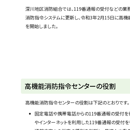
u
へ
k
深川地区消防組合では、119番通報の受付などの業
戻
a
消防指令システムに更新し、令和3年2月15日に高
g
る
a
を開始しました。
w
a
c
i
t
y
高機能消防指令センターの役割
高機能消防指令センターの役割は下記のとおりです。
固定電話や携帯電話からの119番通報の受付を行
やインターネットを利用した119番通報の受付を