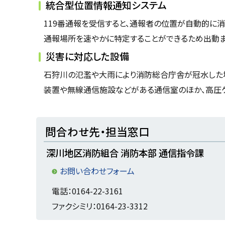
統合型位置情報通知システム
119番通報を受信すると、通報者の位置が自動的に
通報場所を速やかに特定することができるため出動ま
災害に対応した設備
石狩川の氾濫や大雨により消防総合庁舎が冠水した場
装置や無線通信施設などがある通信室のほか、高圧ケ
ト
問合わせ先・担当窓口
ッ
深川地区消防組合 消防本部 通信指令課
プ
に
お問い合わせフォーム
戻
電話：0164-22-3161
る
ファクシミリ：0164-23-3312