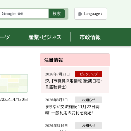
実
Language
検索
行
ポーツ
産業・ビジネス
市政情報
サ
注目情報
イ
2026年7月31日
ピックアップ
ド
深川市職員採用情報（後期日程・
言語聴覚士）
・
メ
2025年4月30日
2026年8月7日
お知らせ
まちなか交流施設 11月22日開
ニ
館！一般利用の受付を開始！
ュ
2026年8月6日
お知らせ