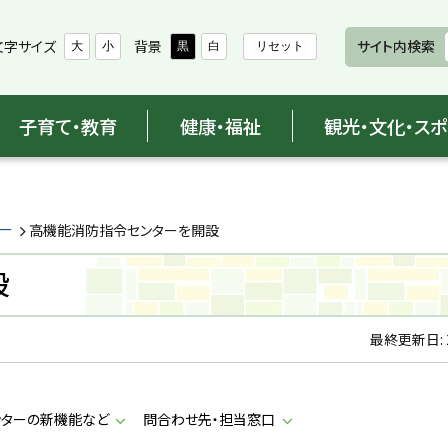
文字サイズ
背景
サイト内検索
大
小
黒
白
リセット
子育て・教育
健康・福祉
観光・文化・ス
ー
高機能消防指令センターを開設
設
最終更新日:
ターの新機能など
問合わせ先・担当窓口