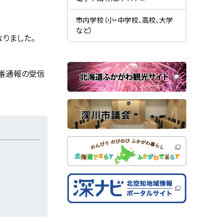
す
開
（
）
き
新
ま
規
市内学校（小・中学校、高校、大学
す
ウ
）
など）
ィ
りました。
ン
ド
ウ
で
関
開
9番通報の受信
き
連
ま
す
サ
）
イ
ト