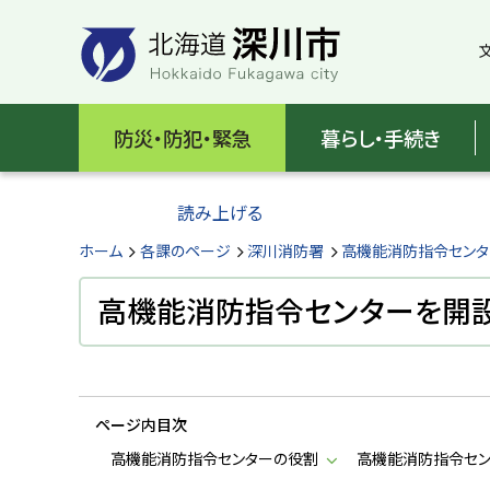
本
本
文
文
へ
へ
メ
戻
北
ニ
る
海
防災・防犯・緊急
暮らし・手続き
ュ
メ
ー
ニ
道
へ
ュ
読み上げる
深
ー
へ
ホーム
各課のページ
深川消防署
高機能消防指令センタ
川
戻
る
高機能消防指令センターを開
市
ペ
H
ー
o
ジ
k
k
の
a
ページ内目次
ト
i
d
ッ
高機能消防指令センターの役割
高機能消防指令セン
o
プ
F