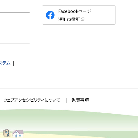
公
Facebookページ
式
深川市役所
S
（
新
N
規
ウ
S
ィ
ン
ド
ウ
で
開
システム
き
ま
す
）
ウェブアクセシビリティについて
免責事項