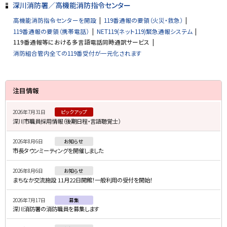
深川消防署／高機能消防指令センター
高機能消防指令センターを開設
119番通報の要領（火災・救急）
119番通報の要領（携帯電話）
NET119(ネット119)緊急通報システム
119番通報等における多言語電話同時通訳サービス
消防組合管内全ての119番受付が一元化されます
サ
注目情報
イ
2026年7月31日
ピックアップ
ド
深川市職員採用情報（後期日程・言語聴覚士）
・
2026年8月6日
お知らせ
メ
市長タウンミーティングを開催しました
ニ
2026年8月6日
お知らせ
ュ
まちなか交流施設 11月22日開館！一般利用の受付を開始！
ー
2026年7月17日
募集
深川消防署の消防職員を募集します