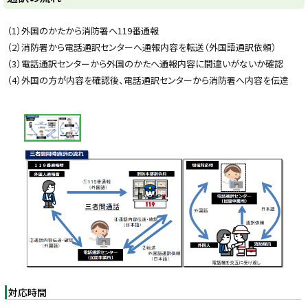
y
（1）外国のかたから消防署へ119番通報
（2）消防署から電話通訳センターへ通報内容を転送（外国語通訳依頼）
（3）電話通訳センターから外国のかたへ通報内容に間違いがないか確認
（4）外国の方が内容を確認後、電話通訳センターから消防署へ内容を伝達
画
像
ス
ラ
イ
ド
集
対応時間