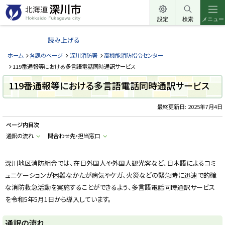
本
文
設定
検索
メニュー
北
へ
海
読み上げる
メ
道
ニ
ホーム
各課のページ
深川消防署
高機能消防指令センター
深
ュ
119番通報等における多言語電話同時通訳サービス
川
ー
119番通報等における多言語電話同時通訳サービス
市
へ
H
o
最終更新日:
2025年7月4日
k
k
ページ内目次
a
i
通訳の流れ
問合わせ先・担当窓口
d
o
F
u
深川地区消防組合では、在日外国人や外国人観光客など、日本語によるコミ
k
ュニケーションが困難なかたが病気やケガ、火災などの緊急時に迅速で的確
a
g
な消防救急活動を実施することができるよう、多言語電話同時通訳サービス
a
w
を令和5年5月1日から導入しています。
a
c
i
通訳の流れ
t