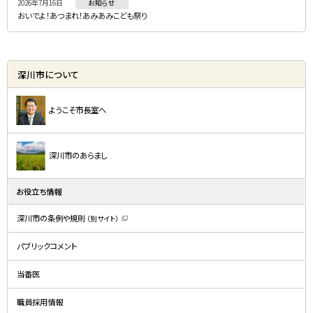
2026年7月16日
お知らせ
おいでよ！あつまれ！あみあみこども祭り
深川市について
ようこそ市長室へ
深川市のあらまし
お役立ち情報
深川市の条例や規則
（別サイト）
（
新
規
パブリックコメント
ウ
ィ
ン
ド
当番医
ウ
で
開
職員採用情報
き
ま