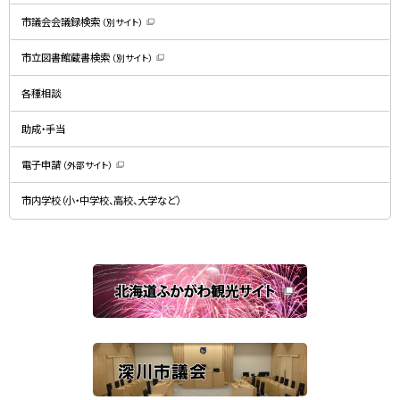
す
）
市議会会議録検索
（別サイト）
（
新
規
市立図書館蔵書検索
（別サイト）
ウ
（
ィ
新
ン
規
ド
各種相談
ウ
ウ
ィ
で
ン
開
ド
助成・手当
き
ウ
ま
で
す
開
）
電子申請
（外部サイト）
き
（
ま
新
す
規
）
市内学校（小・中学校、高校、大学など）
ウ
ィ
ン
ド
ウ
で
関
開
き
連
ま
す
サ
）
イ
ト