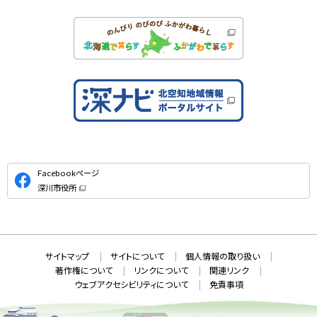
公
Facebookページ
式
深川市役所
S
（
新
N
規
ウ
S
ィ
ン
ド
本
ウ
サ
サイトマップ
サイトについて
個人情報の取り扱い
で
文
開
イ
著作権について
リンクについて
関連リンク
へ
き
ト
ま
ウェブアクセシビリティについて
免責事項
戻
す
情
）
る
メ
報