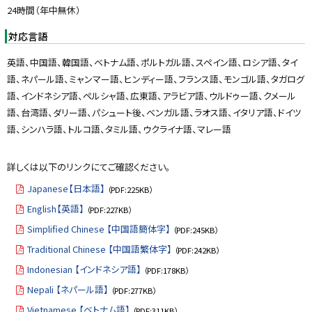
24時間（年中無休）
対応言語
英語、中国語、韓国語、ベトナム語、ポルトガル語、スペイン語、ロシア語、タイ
語、ネパール語、ミャンマー語、ヒンディー語、フランス語、モンゴル語、タガログ
語、インドネシア語、ペルシャ語、広東語、アラビア語、ウルドゥー語、クメール
語、台湾語、ダリー語、パシュート後、ベンガル語、ラオス語、イタリア語、ドイツ
語、シンハラ語、トルコ語、タミル語、ウクライナ語、マレー語
詳しくは以下のリンクにてご確認ください。
Japanese【日本語】
（PDF:225KB）
English【英語】
（PDF:227KB）
Simplified Chinese 【中国語簡体字】
（PDF:245KB）
Traditional Chinese 【中国語繁体字】
（PDF:242KB）
Indonesian 【インドネシア語】
（PDF:178KB）
Nepali 【ネパール語】
（PDF:277KB）
Vietnamese 【ベトナム語】
（PDF:311KB）