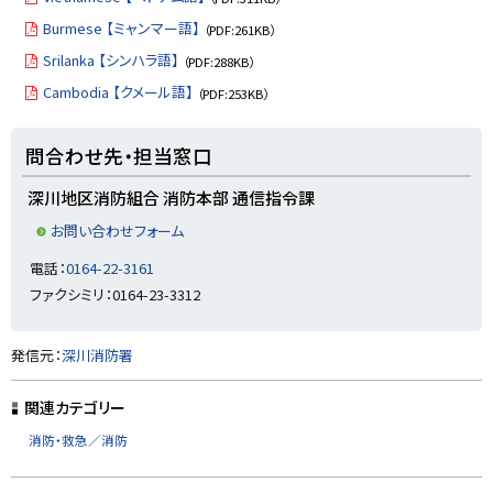
Burmese 【ミャンマー語】
（PDF:261KB）
Srilanka 【シンハラ語】
（PDF:288KB）
Cambodia 【クメール語】
（PDF:253KB）
ト
問合わせ先・担当窓口
ッ
プ
深川地区消防組合 消防本部 通信指令課
に
お問い合わせフォーム
戻
電話：
0164-22-3161
る
ファクシミリ：0164-23-3312
ト
発信元：
深川消防署
ッ
プ
関連カテゴリー
に
消防・救急／消防
戻
る