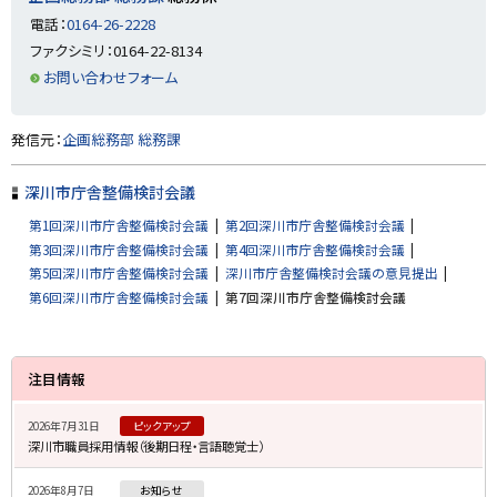
に
電話：
0164-26-2228
戻
ファクシミリ：0164-22-8134
る
お問い合わせフォーム
ト
発信元：
企画総務部 総務課
ッ
プ
深川市庁舎整備検討会議
に
第1回深川市庁舎整備検討会議
第2回深川市庁舎整備検討会議
戻
第3回深川市庁舎整備検討会議
第4回深川市庁舎整備検討会議
る
第5回深川市庁舎整備検討会議
深川市庁舎整備検討会議の意見提出
第6回深川市庁舎整備検討会議
第7回深川市庁舎整備検討会議
サ
注目情報
イ
2026年7月31日
ピックアップ
ド
深川市職員採用情報（後期日程・言語聴覚士）
・
2026年8月7日
お知らせ