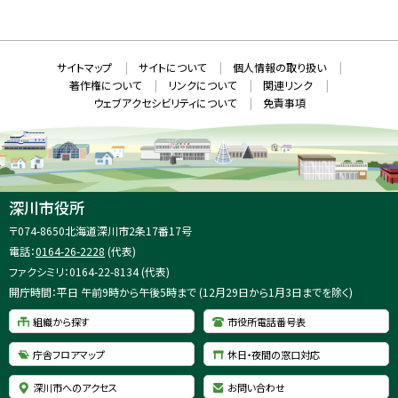
新
N
規
ウ
S
ィ
ン
ド
本
ウ
サ
サイトマップ
サイトについて
個人情報の取り扱い
で
文
開
イ
著作権について
リンクについて
関連リンク
へ
き
ト
ま
ウェブアクセシビリティについて
免責事項
戻
す
情
）
る
メ
報
ニ
ュ
ー
へ
深川市役所
戻
住
〒074-8650
北海道深川市2条17番17号
る
所
電話：
0164-26-2228
(代表)
：
ファクシミリ：0164-22-8134 (代表)
開庁時間：平日 午前9時から午後5時まで (12月29日から1月3日までを除く)
組織から探す
市役所電話番号表
庁舎フロアマップ
休日・夜間の窓口対応
深川市へのアクセス
お問い合わせ