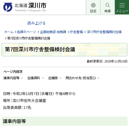
本
文
設定
検索
メニュー
北
へ
海
読み上げる
メ
道
ニ
ホーム
各課のページ
企画総務部 総務課
庁舎整備
深川市庁舎整備検討会議
深
ュ
第7回深川市庁舎整備検討会議
川
ー
第7回深川市庁舎整備検討会議
市
へ
H
o
最終更新日:
2020年11月10日
k
k
ページ内目次
a
i
議事内容等
会議資料
会議録
問合わせ先・担当窓口
d
o
F
u
日時：令和2年10月7日（水曜日） 午後6時から
k
場所：深川市役所大会議室
a
g
出席委員数：17名
a
w
a
議事内容等
c
i
t