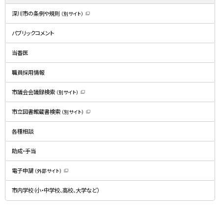
深川市の条例や規則
（別サイト）
（
新
規
パブリックコメント
ウ
ィ
ン
ド
当番医
ウ
で
開
職員採用情報
き
ま
す
）
市議会会議録検索
（別サイト）
（
新
規
市立図書館蔵書検索
（別サイト）
ウ
（
ィ
新
ン
規
ド
各種相談
ウ
ウ
ィ
で
ン
開
ド
助成・手当
き
ウ
ま
で
す
開
）
電子申請
（外部サイト）
き
（
ま
新
す
規
）
市内学校（小・中学校、高校、大学など）
ウ
ィ
ン
ド
ウ
で