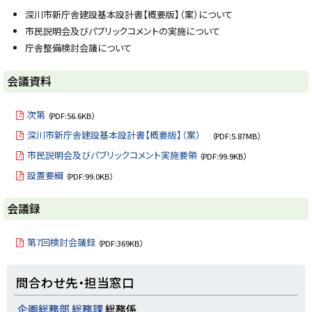
y
深川市新庁舎建設基本設計書【概要版】（案）について
市民説明会及びパブリックコメントの実施について
庁舎整備検討会議について
ト
会議資料
ッ
プ
次第
（PDF:56.6KB）
に
深川市新庁舎建設基本設計書【概要版】（案）
（PDF:5.87MB）
戻
市民説明会及びパブリックコメント実施要領
（PDF:99.9KB）
る
設置要綱
（PDF:99.0KB）
ト
会議録
ッ
プ
第7回検討会議録
（PDF:369KB）
に
戻
ト
問合わせ先・担当窓口
る
ッ
プ
企画総務部 総務課
総務係