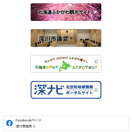
関
開
き
連
ま
す
サ
）
イ
ト
公
Facebookページ
式
深川市役所
S
（