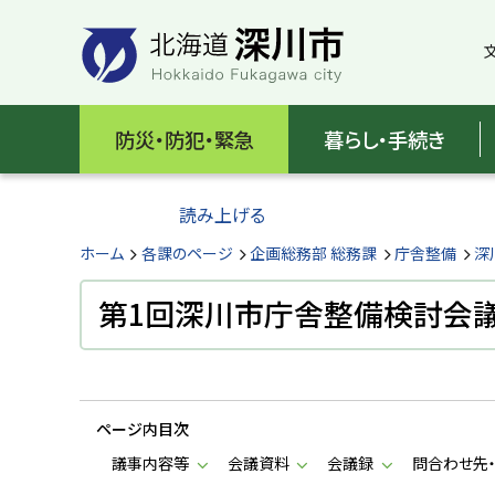
本
本
文
文
へ
へ
メ
戻
北
ニ
る
海
防災・防犯・緊急
暮らし・手続き
ュ
メ
ー
ニ
道
へ
ュ
読み上げる
深
ー
へ
ホーム
各課のページ
企画総務部 総務課
庁舎整備
深
川
戻
る
第1回深川市庁舎整備検討会
市
ペ
H
ー
o
ジ
k
k
の
a
ページ内目次
ト
i
d
ッ
議事内容等
会議資料
会議録
問合わせ先
o
プ
F