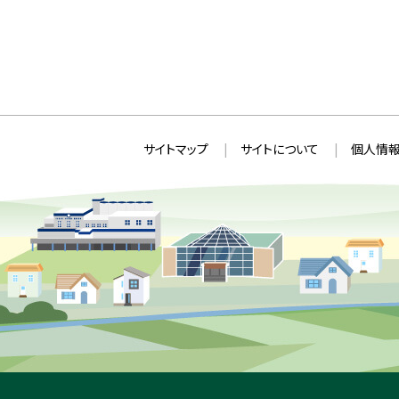
る
本
サ
サイトマップ
サイトについて
個人情報
文
イ
へ
ト
戻
情
る
メ
報
ニ
ュ
ー
へ
戻
る