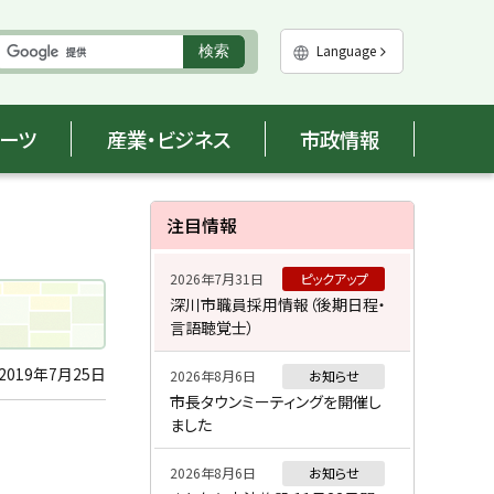
実
Language
検索
行
ポーツ
産業・ビジネス
市政情報
サ
注目情報
イ
2026年7月31日
ピックアップ
ド
深川市職員採用情報（後期日程・
言語聴覚士）
・
メ
2019年7月25日
2026年8月6日
お知らせ
市長タウンミーティングを開催し
ニ
ました
ュ
2026年8月6日
お知らせ