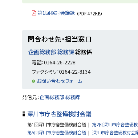
ッ
プ
第1回検討会議録
（PDF:472KB）
に
戻
ト
問合わせ先・担当窓口
る
ッ
企画総務部 総務課
総務係
プ
に
電話：0164-26-2228
戻
ファクシミリ：0164-22-8134
る
お問い合わせフォーム
ト
発信元：
企画総務部 総務課
ッ
深川市庁舎整備検討会議
プ
に
第1回深川市庁舎整備検討会議
第2回深川市庁舎整備検
戻
第5回深川市庁舎整備検討会議
深川市庁舎整備検討会