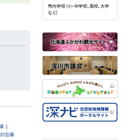
新
ま
規
市内学校（小・中学校、高校、大学
す
ウ
）
など）
ィ
ン
ド
ウ
で
関
開
き
連
ま
す
サ
）
イ
ト
議
検討会議