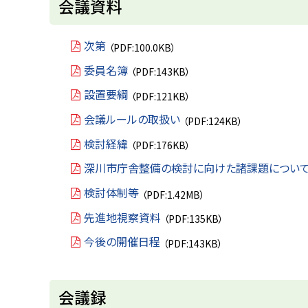
会議資料
ッ
プ
次第
（PDF:100.0KB）
に
委員名簿
（PDF:143KB）
戻
設置要綱
（PDF:121KB）
る
会議ルールの取扱い
（PDF:124KB）
検討経緯
（PDF:176KB）
深川市庁舎整備の検討に向けた諸課題につい
検討体制等
（PDF:1.42MB）
先進地視察資料
（PDF:135KB）
今後の開催日程
（PDF:143KB）
ト
会議録