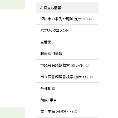
お役立ち情報
深川市の条例や規則
（別サイト）
（
新
規
パブリックコメント
ウ
ィ
ン
当番医
ド
ウ
で
職員採用情報
開
き
ま
市議会会議録検索
（別サイト）
す
（
）
新
規
市立図書館蔵書検索
（別サイト）
ウ
（
ィ
新
ン
規
各種相談
ド
ウ
ウ
ィ
で
ン
助成・手当
開
ド
き
ウ
ま
で
電子申請
（外部サイト）
す
開
（
）
き