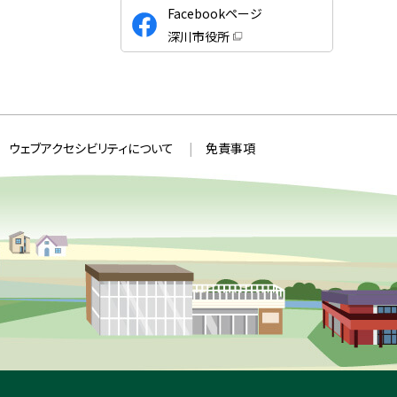
公
Facebookページ
式
深川市役所
S
（
新
N
規
ウ
S
ィ
ン
ド
ウ
ウェブアクセシビリティについて
免責事項
で
開
き
ま
す
）