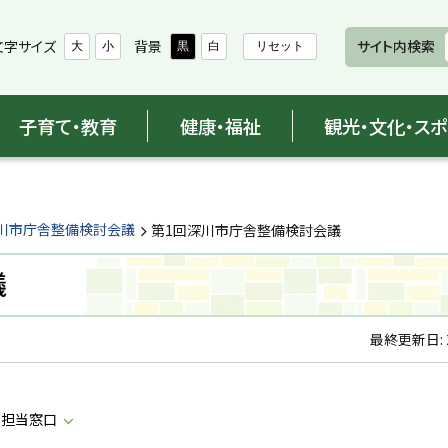
文字サイズ
背景
サイト内検索
大
小
黒
白
リセット
子育て・教育
健康・福祉
観光・文化・ス
川市庁舎整備検討会議
第1回深川市庁舎整備検討会議
議
最終更新日:
・担当窓口