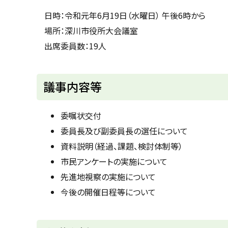
u
へ
k
日時：令和元年6月19日（水曜日） 午後6時から
戻
a
場所：深川市役所大会議室
g
る
a
出席委員数：19人
w
a
c
i
t
議事内容等
y
委嘱状交付
委員長及び副委員長の選任について
資料説明（経過、課題、検討体制等）
市民アンケートの実施について
先進地視察の実施について
今後の開催日程等について
ト