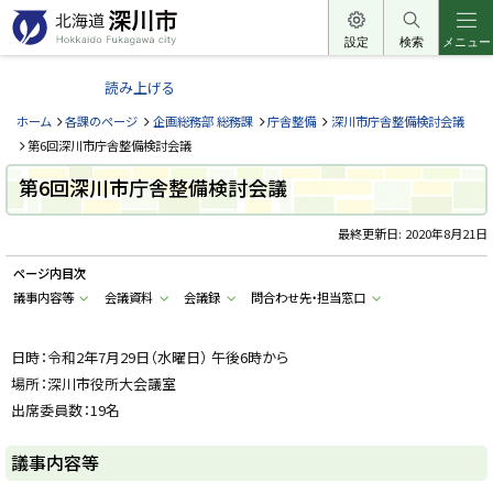
本
文
設定
検索
メニュー
北
へ
海
読み上げる
メ
道
ニ
ホーム
各課のページ
企画総務部 総務課
庁舎整備
深川市庁舎整備検討会議
深
ュ
第6回深川市庁舎整備検討会議
川
ー
第6回深川市庁舎整備検討会議
市
へ
H
o
最終更新日:
2020年8月21日
k
k
ページ内目次
a
i
議事内容等
会議資料
会議録
問合わせ先・担当窓口
d
o
F
u
日時：令和2年7月29日（水曜日） 午後6時から
k
場所：深川市役所大会議室
a
g
出席委員数：19名
a
w
a
議事内容等
c
i
t