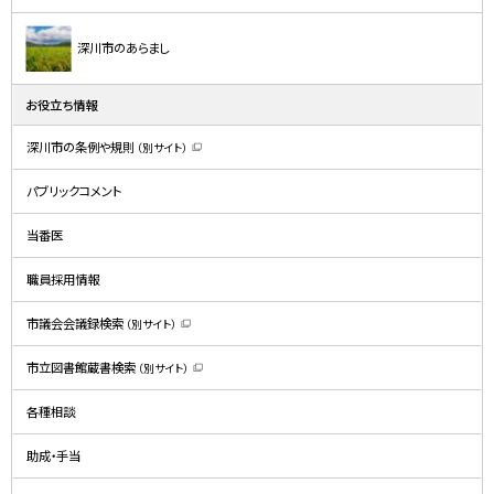
深川市のあらまし
お役立ち情報
深川市の条例や規則
（別サイト）
（
新
規
パブリックコメント
ウ
ィ
ン
ド
当番医
ウ
で
開
職員採用情報
き
ま
す
）
市議会会議録検索
（別サイト）
（
新
規
市立図書館蔵書検索
（別サイト）
ウ
（
ィ
新
ン
規
ド
各種相談
ウ
ウ
ィ
で
ン
開
ド
助成・手当
き
ウ
ま
で
す
開
）