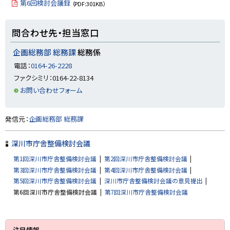
プ
第6回検討会議録
（PDF:301KB）
に
戻
ト
問合わせ先・担当窓口
る
ッ
プ
企画総務部 総務課
総務係
に
電話：
0164-26-2228
戻
ファクシミリ：0164-22-8134
る
お問い合わせフォーム
ト
発信元：
企画総務部 総務課
ッ
プ
深川市庁舎整備検討会議
に
第1回深川市庁舎整備検討会議
第2回深川市庁舎整備検討会議
戻
第3回深川市庁舎整備検討会議
第4回深川市庁舎整備検討会議
る
第5回深川市庁舎整備検討会議
深川市庁舎整備検討会議の意見提出
第6回深川市庁舎整備検討会議
第7回深川市庁舎整備検討会議
サ
注目情報