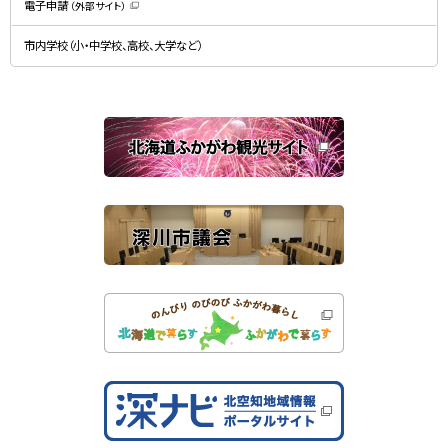
電子申請
（外部サイト）
き
（
ま
新
す
規
）
市内学校（小・中学校、高校、大学など）
ウ
ィ
ン
ド
ウ
で
関
開
き
連
ま
す
サ
）
イ
ト