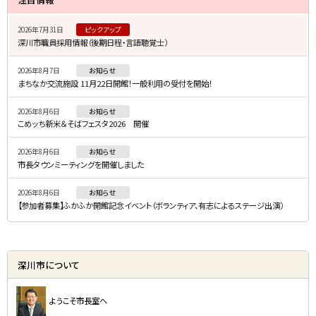
イ
2026年7月31日
ピックアップ
ド
深川市職員採用情報（後期日程・言語聴覚士）
・
2026年8月7日
お知らせ
メ
まちなか交流施設 11月22日開館！一般利用の受付を開始！
ニ
2026年8月6日
お知らせ
ュ
こめッち新米＆そばフェスタ2026 開催
ー
2026年8月6日
お知らせ
市長タウンミーティングを開催しました
2026年8月6日
お知らせ
【参加者募集】ふかふか開館記念イベント（ボランティア、有志によるステージ出演）
深川市について
ようこそ市長室へ