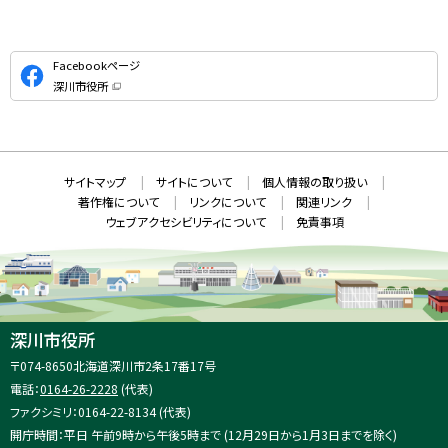
公
Facebookページ
式
深川市役所
S
（
新
N
規
ウ
S
ィ
ン
ド
本
ウ
サ
サイトマップ
サイトについて
個人情報の取り扱い
で
文
開
イ
著作権について
リンクについて
関連リンク
へ
き
ト
ま
ウェブアクセシビリティについて
免責事項
戻
す
情
）
る
メ
報
ニ
ュ
ー
へ
深川市役所
戻
住
〒074-8650
北海道深川市2条17番17号
る
所
電話：
0164-26-2228
(代表)
：
ファクシミリ：0164-22-8134 (代表)
開庁時間：平日 午前9時から午後5時まで (12月29日から1月3日までを除く)