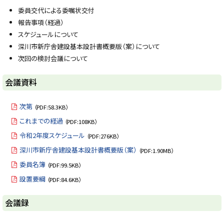
y
委員交代による委嘱状交付
報告事項（経過）
スケジュールについて
深川市新庁舎建設基本設計書概要版（案）について
次回の検討会議について
ト
会議資料
ッ
プ
次第
（PDF:58.3KB）
に
これまでの経過
（PDF:108KB）
戻
令和2年度スケジュール
（PDF:276KB）
る
深川市新庁舎建設基本設計書概要版（案）
（PDF:1.90MB）
委員名簿
（PDF:99.5KB）
設置要綱
（PDF:84.6KB）
ト
会議録
ッ