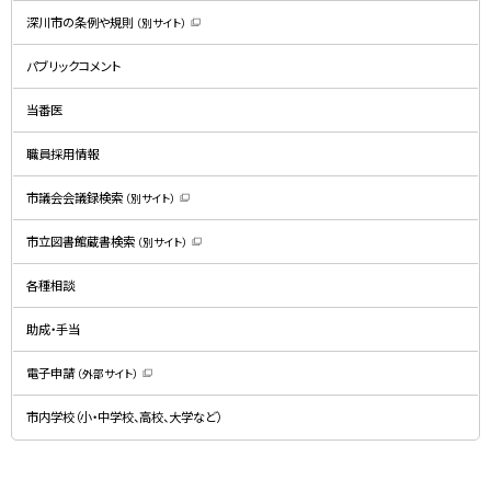
深川市の条例や規則
（別サイト）
（
新
規
パブリックコメント
ウ
ィ
ン
ド
当番医
ウ
で
開
職員採用情報
き
ま
す
）
市議会会議録検索
（別サイト）
（
新
規
市立図書館蔵書検索
（別サイト）
ウ
（
ィ
新
ン
規
ド
各種相談
ウ
ウ
ィ
で
ン
開
ド
助成・手当
き
ウ
ま
で
す
開
）
電子申請
（外部サイト）
き
（
ま
新
す
規
）
市内学校（小・中学校、高校、大学など）
ウ
ィ
ン
ド
ウ
で