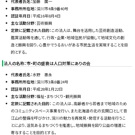
代表者氏名：
加藤 廣一
事務所所在地：
深川市4条9番40号
認証年月日：
平成16年8月4日
主な活動分野：
芸術振興
定款に記載された目的：
この法人は、舞台を活用した芸術創造活動、
鑑賞活動等を通して、行政・企業・地域住民が協働して地域文化の創
造と振興を図り、心豊かでうるおいがある市民生活を実現することを目
的とする。
法人の名称：市・町の盛衰は人口対策にありの会
代表者氏名：
水野 惠永
事務所所在地：
深川市3条8番24号
認証年月日：
平成28年1月22日
主な活動分野：
福祉・まちづくり・観光振興
定款に記載された目的：
この法人は、高齢者から若者まで地域のため
のコミュニティスペース事業を行い、また北海道の北の玄関口として音
江山の整備を呼びかけ、深川の魅力を再発見・発信する活動を行うこ
とにより、活気あるまちづくりを推進し、地域振興を図り公益の増進に
寄与することを目的とする。