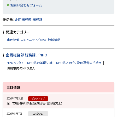
る
お問い合わせフォーム
ト
発信元：
企画総務部 総務課
ッ
プ
関連カテゴリー
に
市民協働・コミュニティ／団体・地域活動
戻
る
企画総務部 総務課／NPO
NPOって何?
NPO法の基礎知識
NPO法人設立、管理運営の手続き
深川市内のNPO法人
サ
注目情報
イ
2026年7月31日
ピックアップ
ド
深川市職員採用情報（後期日程・言語聴覚士）
・
2026年8月7日
お知らせ
メ