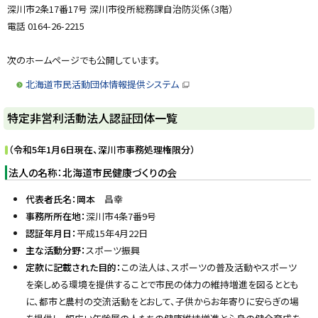
深川市2条17番17号 深川市役所総務課自治防災係（3階）
電話 0164-26-2215
次のホームページでも公開しています。
北海道市民活動団体情報提供システム
（
新
規
ト
特定非営利活動法人認証団体一覧
ウ
ィ
ッ
ン
ド
プ
（令和5年1月6日現在、深川市事務処理権限分）
ウ
に
で
法人の名称：北海道市民健康づくりの会
開
戻
き
ま
代表者氏名：岡本
昌幸
る
す
）
事務所所在地：
深川市4条7番9号
認証年月日：
平成15年4月22日
主な活動分野：
スポーツ振興
定款に記載された目的：
この法人は、スポーツの普及活動やスポーツ
を楽しめる環境を提供することで市民の体力の維持増進を図るととも
に、都市と農村の交流活動をとおして、子供からお年寄りに安らぎの場