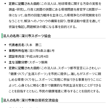
定款に記載された目的：
この法人は、地球環境に関する汚染の実態を
調査・研究し、行政と民間の狭間にある環境問題を産官学と民間が一
体となって、自然の回復力維持を主体とした環境浄化の研究開発を行
なうことで、解決へのノウハウの構築を図り、啓蒙活動や提言を通して
世論を喚起し問題解決の礎になる事を目的とする。
法人の名称：深川市スポーツ協会
代表者氏名：
久本 勝二
事務所所在地：
深川市6条21番1号
認証年月日：
平成16年2月4日
主な活動分野：
スポーツ振興
定款に記載された目的：
この法人は、スポーツ都市宣言にふさわしい
「健康づくり」「生涯スポーツ」を市民に提供し、誰しもがスポーツに親
しめる環境づくりをし、スポーツに気軽に参加できる事業を行うことに
よって、心身ともに明るく豊かで健康的な市民生活を営むことができる
ことを目指すとともに、市民の健康増進に寄与することを目的とする。
法人の名称：深川市舞台芸術交流協会