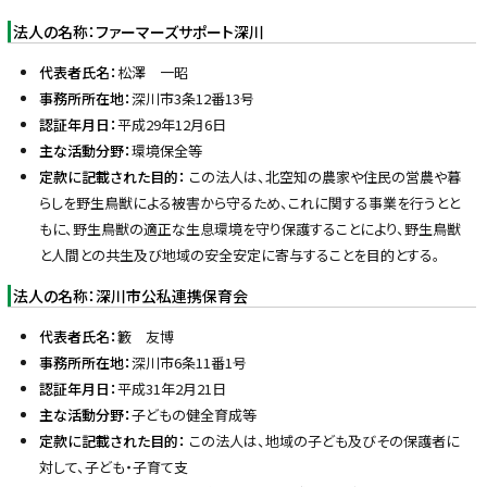
法人の名称：ファーマーズサポート深川
代表者氏名：
松澤 一昭
事務所所在地：
深川市3条12番13号
認証年月日：
平成29年12月6日
主な活動分野：
環境保全等
定款に記載された目的：
この法人は、北空知の農家や住民の営農や暮
らしを野生鳥獣による被害から守るため、これに関する事業を行うとと
もに、野生鳥獣の適正な生息環境を守り保護することにより、野生鳥獣
と人間との共生及び地域の安全安定に寄与することを目的とする。
法人の名称：深川市公私連携保育会
代表者氏名：
籔 友博
事務所所在地：
深川市6条11番1号
認証年月日：
平成31年2月21日
主な活動分野：
子どもの健全育成等
定款に記載された目的：
この法人は、地域の子ども及びその保護者に
対して、子ども・子育て支