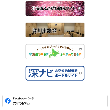
関
開
き
連
ま
す
サ
）
イ
ト
公
Facebookページ
式
深川市役所
S
（
新