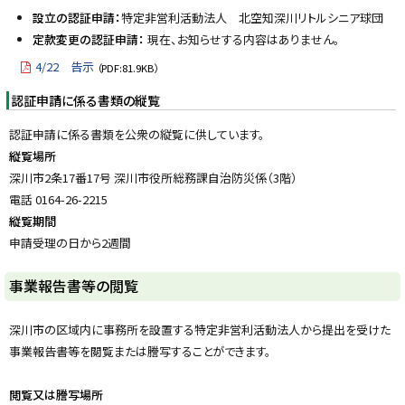
y
設立の認証申請：
特定非営利活動法人 北空知深川リトルシニア球団
定款変更の認証申請：
現在、お知らせする内容はありません。
4/22 告示
（PDF:81.9KB）
認証申請に係る書類の縦覧
認証申請に係る書類を公衆の縦覧に供しています。
縦覧場所
深川市2条17番17号 深川市役所総務課自治防災係（3階）
電話 0164-26-2215
縦覧期間
申請受理の日から2週間
ト
事業報告書等の閲覧
ッ
プ
深川市の区域内に事務所を設置する特定非営利活動法人から提出を受けた
に
事業報告書等を閲覧または謄写することができます。
戻
る
閲覧又は謄写場所