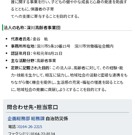
援に関する事業を行い、子どもの健やかな成長と心身の発達を助長す
るとともに、保護者の子育
てへの支援に寄与することを目的とする。
法人の名称：深川高齢者事業団
代表者氏名：
金谷 紘
事務所所在地：
深川市5条10番15号 深川市労働福祉会館内
認証年月日：
令和元年8月21日
主な活動分野：
高齢者事業
定款に記載された目的：
この法人は、高齢者に対して、その経験・能
力・技能を生かして、相互に協力し、地域社会の活動と密接な連携をも
ちながら働く機会を提供し、生活感の充実・福祉の増進を図るととも
に、地域社会の発展に貢献しようとすることを目的とする。
ト
問合わせ先・担当窓口
ッ
プ
企画総務部 総務課
自治防災係
に
電話：
0164-26-2215
戻
ファクシミリ：0164-22-8134