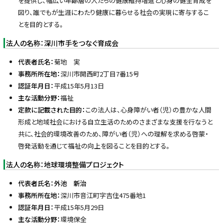
を提供し、幅広い年齢層の人たちの健康維持増進と心身の健全育成を
図り、誰でもが生涯にわたり健康に暮らせる社会の実現に寄与するこ
とを目的とする。
法人の名称：深川市手をつなぐ育成会
代表者氏名：
菊地 実
事務所所在地：
深川市開西町2丁目7番15号
認証年月日：
平成15年5月13日
主な活動分野：
福祉
定款に記載された目的：
この法人は、心身障がい者（児）の豊かな人間
形成と地域社会における自立生活のためのさまざまな支援を行なうと
共に、社会的環境改善のため、障がい者（児）への理解を求める啓蒙・
啓発活動を通じて福祉の向上を図ることを目的とする。
法人の名称：地球環境整備プロジェクト
代表者氏名：外池 新治
事務所所在地：
深川市音江町字吉住475番地1
認証年月日：
平成15年5月29日
主な活動分野：
環境保全