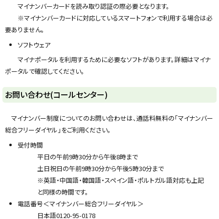
マイナンバーカードを読み取り認証の際必要となります。
※マイナンバーカードに対応しているスマートフォンで利用する場合は必
要ありません。
ソフトウェア
マイナポータルを利用するために必要なソフトがあります。詳細はマイナ
ポータルで確認してください。
ト
お問い合わせ(コールセンター)
ッ
プ
マイナンバー制度についてのお問い合わせは、通話料無料の「マイナンバー
に
総合フリーダイヤル」をご利用ください。
戻
受付時間
る
平日の午前9時30分から午後8時まで
土日祝日の午前9時30分から午後5時30分まで
※英語・中国語・韓国語・スペイン語・ポルトガル語対応も上記
と同様の時間です。
電話番号＜マイナンバー総合フリーダイヤル＞
日本語0120-95-0178