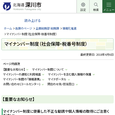
本
文
設定
検索
メニュー
北
へ
海
読み上げる
メ
道
ニ
ホーム
各課のページ
企画総務部 総務課
情報化推進
深
ュ
マイナンバー制度（社会保障・税番号制度）
川
ー
マイナンバー制度（社会保障・税番号制度）
市
へ
H
o
最終更新日:
2018年4月6日
k
k
ページ内目次
a
i
【重要なお知らせ】
マイナンバー制度について
d
マイナンバーの通知と利用場面
マイナンバーを含む個人情報の保護
o
F
マイナンバー制度の「情報連携」
マイナポータル
u
お問い合わせ(コールセンター)
問合わせ先・担当窓口
k
a
g
a
【重要なお知らせ】
w
a
c
マイナンバー制度に便乗した不正な勧誘や個人情報の取得にご注意く
i
t