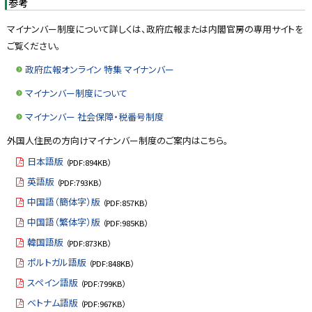
参考
マイナンバー制度について詳しくは、政府広報または内閣官房の専用サイトを
ご覧ください。
政府広報オンライン 特集 マイナンバー
マイナンバー制度について
マイナンバー 社会保障・税番号制度
外国人住民の方向けマイナンバー制度のご案内はこちら。
日本語版
（PDF:894KB）
英語版
（PDF:793KB）
中国語（簡体字）版
（PDF:857KB）
中国語（繁体字）版
（PDF:985KB）
韓国語版
（PDF:873KB）
ポルトガル語版
（PDF:848KB）
スペイン語版
（PDF:799KB）
ベトナム語版
（PDF:967KB）