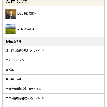
深川市について
ようこそ市長室へ
深川市のあらまし
お役立ち情報
深川市の条例や規則
（別サイト）
（
新
規
パブリックコメント
ウ
ィ
ン
ド
当番医
ウ
で
開
職員採用情報
き
ま
す
）
市議会会議録検索
（別サイト）
（
新
規
市立図書館蔵書検索
（別サイト）
ウ
（
ィ
新
ン
規