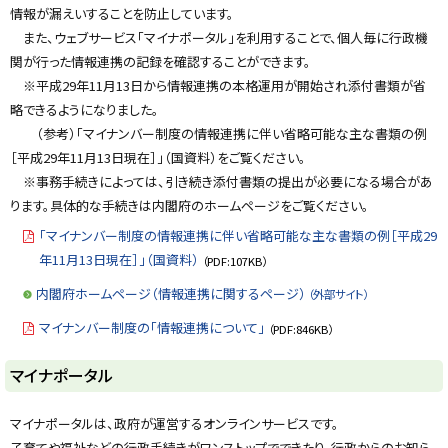
情報が漏えいすることを防止しています。
また、ウェブサービス「マイナポータル」を利用することで、個人毎に行政機
関が行った情報連携の記録を確認することができます。
※平成29年11月13日から情報連携の本格運用が開始され添付書類が省
略できるようになりました。
（参考）「マイナンバー制度の情報連携に伴い省略可能な主な書類の例
［平成29年11月13日現在］」（国資料）をご覧ください。
※事務手続きによっては、引き続き添付書類の提出が必要になる場合があ
ります。具体的な手続きは内閣府のホームページをご覧ください。
「マイナンバー制度の情報連携に伴い省略可能な主な書類の例［平成29
年11月13日現在］」（国資料）
（PDF:107KB）
内閣府ホームページ（情報連携に関するページ）
（外部サイト）
マイナンバー制度の「情報連携について」
（PDF:846KB）
ト
マイナポータル
ッ
プ
マイナポータルは、政府が運営するオンラインサービスです。
に
子育てや福祉などの行政手続きがワンストップでできたり、行政からのお知ら