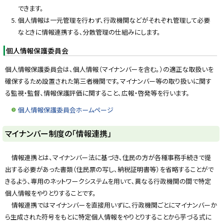
できます。
個人情報は一元管理を行わず、行政機関などがそれぞれ管理して必要
なときに情報連携する、分散管理の仕組みにします。
個人情報保護委員会
個人情報保護委員会は、個人情報（マイナンバーを含む。）の適正な取扱いを
確保するため設置された第三者機関です。マイナンバー等の取り扱いに関す
る監視・監督、情報保護評価に関すること、広報・啓発等を行います。
個人情報保護委員会ホームページ
ト
マイナンバー制度の「情報連携」
ッ
プ
情報連携とは、マイナンバー法に基づき、住民の方が各種事務手続きで提
に
出する必要があった書類（住民票の写し、納税証明書等）を省略することがで
戻
きるよう、専用のネットワークシステムを用いて、異なる行政機関の間で特定
る
個人情報をやりとりすることです。
情報連携ではマイナンバーを直接用いずに、行政機関ごとにマイナンバーか
ら生成された符号をもとに特定個人情報をやりとりすることから芋づる式に