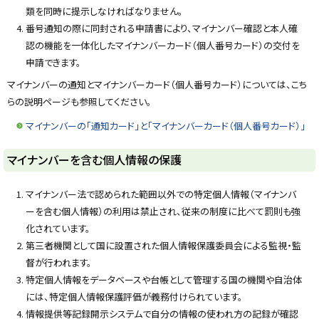
類を同時に提示しなければなりません。
番号通知の際に同封される申請書により、マイナンバー確認と本人確
認の機能を一体化したマイナンバーカード（個人番号カード）の交付を
申請できます。
マイナンバーの通知とマイナンバーカード（個人番号カード）については、こち
らの説明ページも参照してください。
マイナンバーの「通知カード」と「マイナンバーカード（個人番号カード）」
ト
マイナンバーを含む個人情報の保護
ッ
プ
マイナンバー法で認められた範囲以外での特定個人情報（マイナンバ
に
ーを含む個人情報）の利用は禁止され、従来の制度に比べて罰則も強
戻
化されています。
る
第三者機関として国に設置された個人情報保護委員会による監視・監
督が行われます。
特定個人情報をデータベースや台帳として管理する国の機関や自治体
には、特定個人情報保護評価が義務付けられています。
情報提供等記録開示システムで自分の情報の使われ方の記録が確認