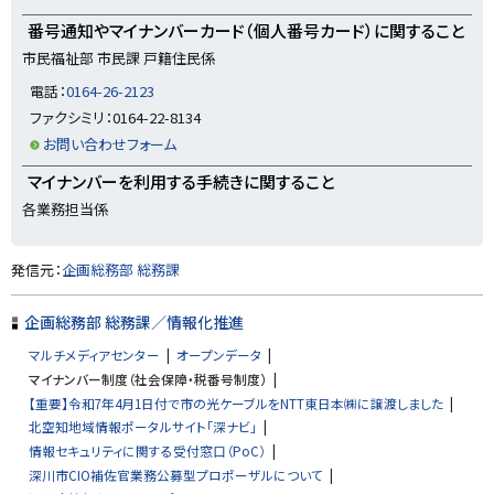
番号通知やマイナンバーカード（個人番号カード）に関すること
市民福祉部 市民課 戸籍住民係
電話：
0164-26-2123
ファクシミリ：0164-22-8134
お問い合わせフォーム
マイナンバーを利用する手続きに関すること
各業務担当係
ト
発信元：
企画総務部 総務課
ッ
プ
企画総務部 総務課／情報化推進
に
マルチメディアセンター
オープンデータ
戻
マイナンバー制度（社会保障・税番号制度）
る
【重要】令和7年4月1日付で市の光ケーブルをNTT東日本㈱に譲渡しました
北空知地域情報ポータルサイト「深ナビ」
情報セキュリティに関する受付窓口（PoC）
深川市CIO補佐官業務公募型プロポーザルについて