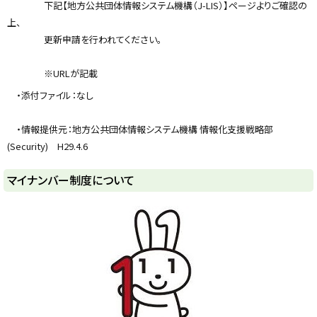
下記【地方公共団体情報システム機構（J-LIS）】ページよりご確認の
上、
更新申請を行われてください。
※URLが記載
・添付ファイル：なし
・情報提供元：地方公共団体情報システム機構 情報化支援戦略部
(Security) H29.4.6
ト
マイナンバー制度について
ッ
プ
に
戻
る