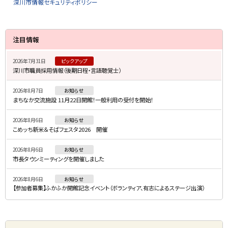
深川市情報セキュリティポリシー
サ
注目情報
イ
2026年7月31日
ピックアップ
ド
深川市職員採用情報（後期日程・言語聴覚士）
・
2026年8月7日
お知らせ
メ
まちなか交流施設 11月22日開館！一般利用の受付を開始！
ニ
2026年8月6日
お知らせ
ュ
こめッち新米＆そばフェスタ2026 開催
ー
2026年8月6日
お知らせ
市長タウンミーティングを開催しました
2026年8月6日
お知らせ
【参加者募集】ふかふか開館記念イベント（ボランティア、有志によるステージ出演）