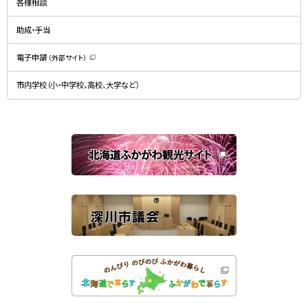
ド
各種相談
ウ
ウ
ィ
で
ン
開
ド
助成・手当
き
ウ
ま
で
す
開
）
電子申請
（外部サイト）
き
（
ま
新
す
規
）
市内学校（小・中学校、高校、大学など）
ウ
ィ
ン
ド
ウ
で
関
開
き
連
ま
す
サ
）
イ
ト