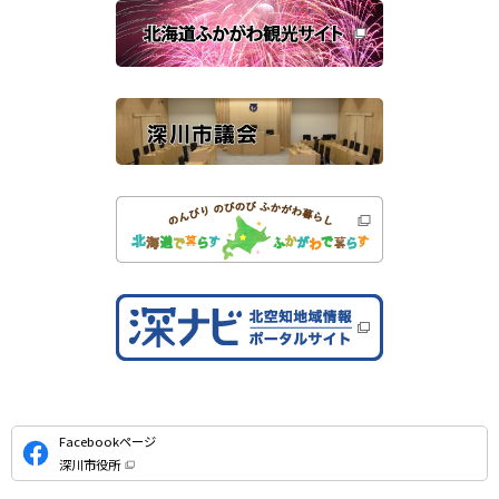
き
連
ま
す
サ
）
イ
ト
公
Facebookページ
式
深川市役所
S
（
新
N