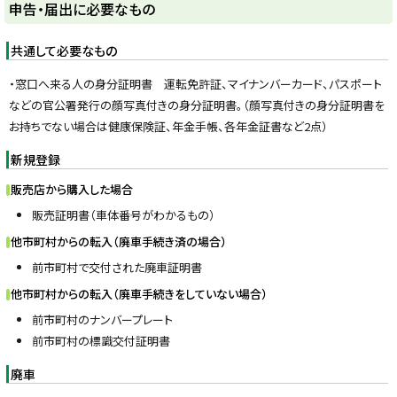
ト
申告・届出に必要なもの
ッ
プ
共通して必要なもの
に
・窓口へ来る人の身分証明書 運転免許証、マイナンバーカード、パスポート
戻
などの官公署発行の顔写真付きの身分証明書。（顔写真付きの身分証明書を
る
お持ちでない場合は健康保険証、年金手帳、各年金証書など2点）
新規登録
販売店から購入した場合
販売証明書（車体番号がわかるもの）
他市町村からの転入（廃車手続き済の場合）
前市町村で交付された廃車証明書
他市町村からの転入（廃車手続きをしていない場合）
前市町村のナンバープレート
前市町村の標識交付証明書
廃車