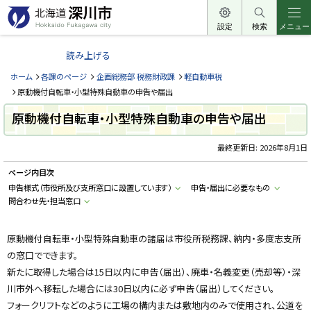
本
文
設定
検索
メニュー
北
へ
海
読み上げる
メ
道
ニ
ホーム
各課のページ
企画総務部 税務財政課
軽自動車税
深
ュ
原動機付自転車・小型特殊自動車の申告や届出
川
ー
原動機付自転車・小型特殊自動車の申告や届出
市
へ
H
o
最終更新日:
2026年8月1日
k
k
ページ内目次
a
i
申告様式（市役所及び支所窓口に設置しています）
申告・届出に必要なもの
d
問合わせ先・担当窓口
o
F
u
k
原動機付自転車・小型特殊自動車の諸届は市役所税務課、納内・多度志支所
a
g
の窓口でできます。
a
w
新たに取得した場合は15日以内に申告（届出）、廃車・名義変更（売却等）・深
a
川市外へ移転した場合には30日以内に必ず申告（届出）してください。
c
i
フォークリフトなどのように工場の構内または敷地内のみで使用され、公道を
t