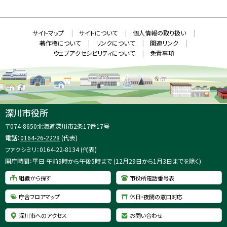
規
ウ
S
ィ
ン
ド
本
ウ
サ
サイトマップ
サイトについて
個人情報の取り扱い
で
文
開
イ
著作権について
リンクについて
関連リンク
へ
き
ト
ま
ウェブアクセシビリティについて
免責事項
戻
す
情
）
る
メ
報
ニ
ュ
ー
へ
深川市役所
戻
住
〒074-8650
北海道深川市2条17番17号
る
所
電話：
0164-26-2228
(代表)
：
ファクシミリ：0164-22-8134 (代表)
開庁時間：平日 午前9時から午後5時まで (12月29日から1月3日までを除く)
組織から探す
市役所電話番号表
庁舎フロアマップ
休日・夜間の窓口対応
深川市へのアクセス
お問い合わせ