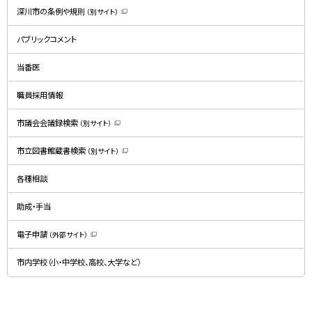
深川市の条例や規則
（別サイト）
（
新
規
パブリックコメント
ウ
ィ
ン
ド
当番医
ウ
で
開
職員採用情報
き
ま
す
）
市議会会議録検索
（別サイト）
（
新
規
市立図書館蔵書検索
（別サイト）
ウ
（
ィ
新
ン
規
ド
各種相談
ウ
ウ
ィ
で
ン
開
ド
助成・手当
き
ウ
ま
で
す
開
）
電子申請
（外部サイト）
き
（
ま
新
す
規
）
市内学校（小・中学校、高校、大学など）
ウ
ィ
ン
ド
ウ
で
関
開