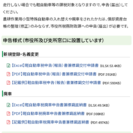
y
走行しない場合でも軽自動車等の課税対象となりますので、申告（届出）して
ください。
農耕作業用小型特殊自動車の入れ替えや廃車をされたかたは、償却資産台
帳の整理（修正）のみならず、市役所税務財政課への申告（届出）が必要です。
申告様式（市役所及び支所窓口に設置しています）
新規登録・名義変更
【Excel】軽自動車税申告（報告）書兼標識交付申請書
（XLSX:53.4KB）
【PDF】軽自動車税申告（報告）書兼標識交付申請書
（PDF:391KB）
【記載例】軽自動車税申告（報告）書兼標識交付申請書
（PDF:593KB）
廃車
【Excel】軽自動車税廃車申告書兼標識返納書
（XLSX:49.5KB）
【PDF】軽自動車税廃車申告書兼標識返納書
（PDF:308KB）
【記載例】軽自動車税廃車申告書兼標識返納書
（PDF:497KB）