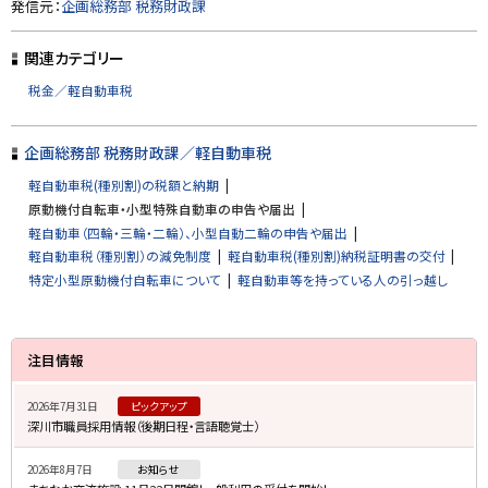
ト
発信元：
企画総務部 税務財政課
ッ
プ
関連カテゴリー
に
税金／軽自動車税
戻
る
企画総務部 税務財政課／軽自動車税
軽自動車税(種別割)の税額と納期
原動機付自転車・小型特殊自動車の申告や届出
軽自動車（四輪・三輪・二輪）、小型自動二輪の申告や届出
軽自動車税（種別割）の減免制度
軽自動車税(種別割)納税証明書の交付
特定小型原動機付自転車について
軽自動車等を持っている人の引っ越し
サ
注目情報
イ
2026年7月31日
ピックアップ
ド
深川市職員採用情報（後期日程・言語聴覚士）
・
2026年8月7日
お知らせ
メ