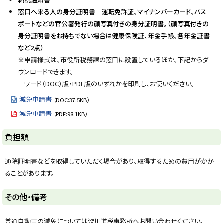
窓口へ来る人の身分証明書
運転免許証、マイナンバーカード、パス
ポートなどの官公署発行の顔写真付きの身分証明書。（顔写真付きの
身分証明書をお持ちでない場合は健康保険証、年金手帳、各年金証書
など2点
）
※申請様式は、市役所税務課の窓口に設置しているほか、下記からダ
ウンロードできます。
ワード（DOC）版・PDF版のいずれかを印刷し、お使いください。
減免申請書
（DOC:37.5KB）
減免申請書
（PDF:98.1KB）
ト
負担額
ッ
プ
通院証明書などを取得していただく場合があり、取得するための費用がかか
に
ることがあります。
戻
る
ト
その他・備考
ッ
プ
普通自動車の減免については深川道税事務所へお問い合わせください。