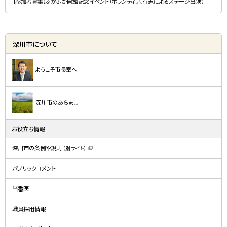
【参加者募集】ふかふか開館記念イベント（ボランティア、有志によるステージ出演）
深川市について
ようこそ市長室へ
深川市のあらまし
お役立ち情報
深川市の条例や規則
（別サイト）
（
新
規
パブリックコメント
ウ
ィ
ン
ド
当番医
ウ
で
開
職員採用情報
き
ま
す
）