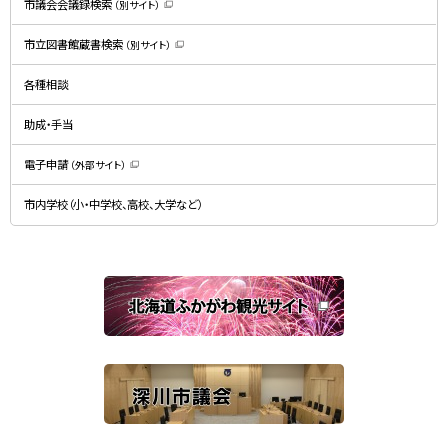
市議会会議録検索
（別サイト）
（
新
規
市立図書館蔵書検索
（別サイト）
ウ
（
ィ
新
ン
規
ド
各種相談
ウ
ウ
ィ
で
ン
開
ド
助成・手当
き
ウ
ま
で
す
開
）
電子申請
（外部サイト）
き
（
ま
新
す
規
）
市内学校（小・中学校、高校、大学など）
ウ
ィ
ン
ド
ウ
で
関
開
き
連
ま
す
サ
）
イ
ト