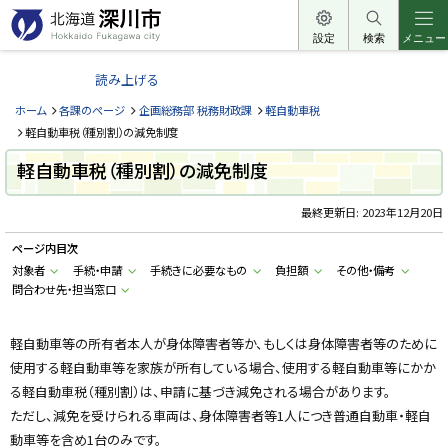
本
文
設定
検索
メニュー
北
へ
海
読み上げる
メ
道
ニ
ホーム
各課のページ
企画総務部 税務財政課
軽自動車税
深
ュ
軽自動車税（種別割）の減免制度
川
ー
軽自動車税（種別割）の減免制度
市
へ
H
o
最終更新日:
2023年12月20日
k
k
ページ内目次
a
i
対象者
手続・申請
手続きに必要なもの
負担額
その他・備考
d
問合わせ先・担当窓口
o
F
u
k
軽自動車等の所有者本人が身体障害者等か、もしくは身体障害者等のために
a
g
使用する軽自動車等を家族が所有している場合、使用する軽自動車等にかか
a
w
る軽自動車税（種別割）は、申請に基づき減免される場合があります。
a
ただし、減免を受けられる車両は、身体障害者等1人につき普通自動車・軽自
c
i
動車等を含め1台のみです。
t