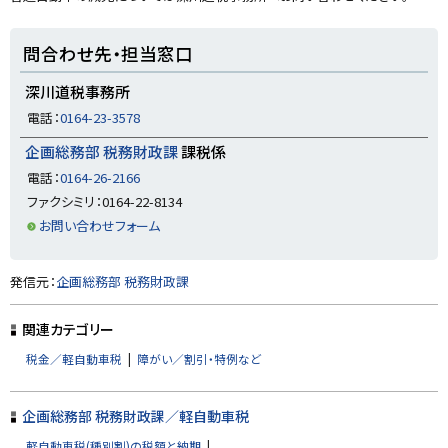
に
戻
ト
問合わせ先・担当窓口
る
ッ
プ
深川道税事務所
に
電話：
0164-23-3578
戻
企画総務部 税務財政課
課税係
る
電話：
0164-26-2166
ファクシミリ：0164-22-8134
お問い合わせフォーム
ト
発信元：
企画総務部 税務財政課
ッ
プ
関連カテゴリー
に
税金／軽自動車税
障がい／割引・特例など
戻
る
企画総務部 税務財政課／軽自動車税
軽自動車税(種別割)の税額と納期