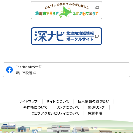
公
Facebookページ
式
深川市役所
S
（
新
N
規
ウ
S
ィ
ン
ド
本
ウ
サ
サイトマップ
サイトについて
個人情報の取り扱い
で
文
開
イ
著作権について
リンクについて
関連リンク
へ
き
ト
ま
ウェブアクセシビリティについて
免責事項
戻
す
情
）
る
メ
報
ニ