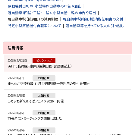
原動機付自転車・小型特殊自動車の申告や届出
軽自動車（四輪・三輪・二輪）、小型自動二輪の申告や届出
軽自動車税（種別割）の減免制度
軽自動車税(種別割)納税証明書の交付
特定小型原動機付自転車について
軽自動車等を持っている人の引っ越し
サ
注目情報
イ
2026年7月31日
ピックアップ
ド
深川市職員採用情報（後期日程・言語聴覚士）
・
2026年8月7日
お知らせ
メ
まちなか交流施設 11月22日開館！一般利用の受付を開始！
ニ
2026年8月6日
お知らせ
ュ
こめッち新米＆そばフェスタ2026 開催
ー
2026年8月6日
お知らせ
市長タウンミーティングを開催しました
2026年8月6日
お知らせ