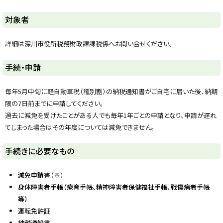
y
対象者
詳細は深川市役所税務財政課課税係へお問い合せください。
ト
手続・申請
ッ
プ
毎年5月中旬に軽自動車税（種別割）の納税通知書がご自宅に届いた後、納期
に
限の7日前までに申請してください。
戻
過去に減免を受けたことがある人でも毎年1年ごとの申請となり、申請が遅れ
る
てしまった場合はその年度については減免できません。
ト
手続きに必要なもの
ッ
プ
減免申請書
（※）
に
身体障害者手帳（療育手帳、精神障害者保健福祉手帳、戦傷病者手帳
戻
等）
る
運転免許証
納税通知書