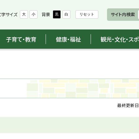
文字サイズ
背景
サイト内検索
大
小
黒
白
リセット
子育て・教育
健康・福祉
観光・文化・ス
最終更新日