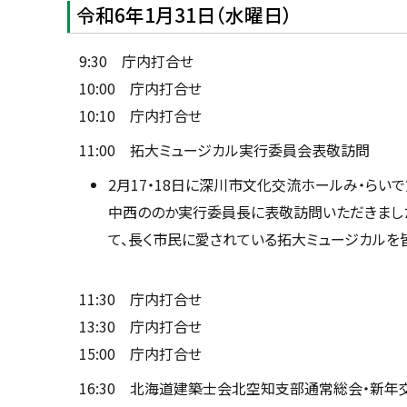
目
u
令和6年1月31日（水曜日）
へ
次
k
戻
a
市
g
る
9:30 庁内打合せ
a
長
w
10:00 庁内打合せ
動
a
静
c
10:10 庁内打合せ
i
t
11:00 拓大ミュージカル実行委員会表敬訪問
y
2月17・18日に深川市文化交流ホールみ・らい
中西ののか実行委員長に表敬訪問いただきまし
て、長く市民に愛されている拓大ミュージカルを
11:30 庁内打合せ
13:30 庁内打合せ
15:00 庁内打合せ
16:30 北海道建築士会北空知支部通常総会・新年