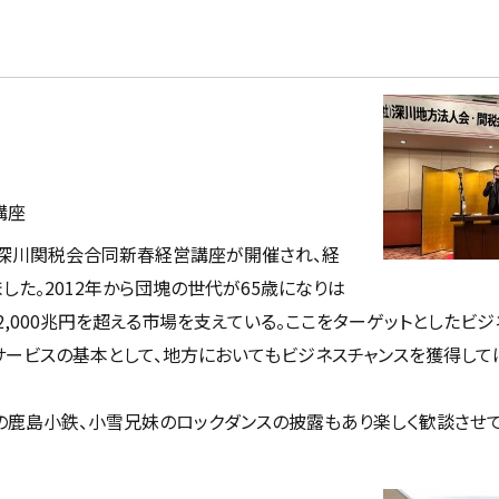
講座
・深川関税会合同新春経営講座が開催され、経
た。2012年から団塊の世代が65歳になりは
2,000兆円を超える市場を支えている。ここをターゲットとしたビ
サービスの基本として、地方においてもビジネスチャンスを獲得してほ
の鹿島小鉄、小雪兄妹のロックダンスの披露もあり楽しく歓談させ