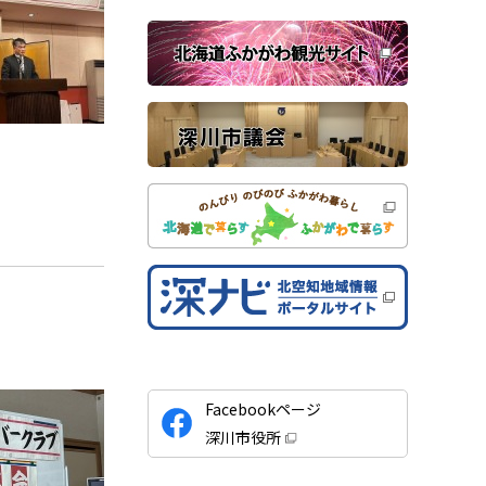
ウ
で
関
開
き
連
ま
す
サ
）
イ
ト
公
Facebookページ
式
深川市役所
S
（
新
N
規