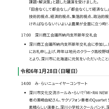
課題・解決策」と題した講演を受けました。
「田舎なくして都会なし」「都会なくして経済なし
技術的視点、経済的視点、集落的視点、政治的視
ければならない！いよいよ農業が全面に立つ時！と
17:00 深川商工会議所納内支所新年交礼会
深川商工会議所納内支所新年交礼会に参加し、
にお礼申し上げ、昨年は地元のクラーク高校野
とより、深川市に北海道に元気をいただいたこと
令和6年1月28日（日曜日）
14:00 み·らいニューイヤーコンサート
深川市文化交流ホールみ・らいで「MI・RAI NEW 
者の濱崎由紀さん、サクソフォン奏者のQuartet 
素晴らしい演奏と、深川小学校スクールバンド、