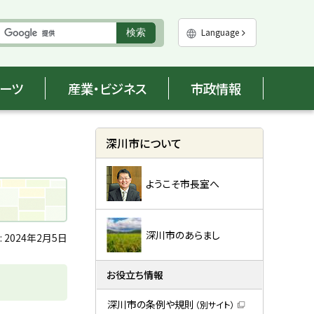
実
Language
検索
行
ポーツ
産業・ビジネス
市政情報
サ
深川市について
イ
ようこそ市長室へ
ド
・
メ
深川市のあらまし
:
2024年2月5日
ニ
お役立ち情報
ュ
深川市の条例や規則
（別サイト）