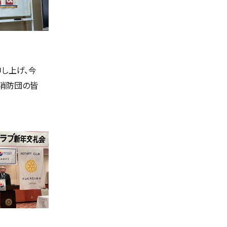
ウ
S
ィ
ン
ド
ウ
で
開
き
ま
し上げ、今
す
）
、消防団の皆