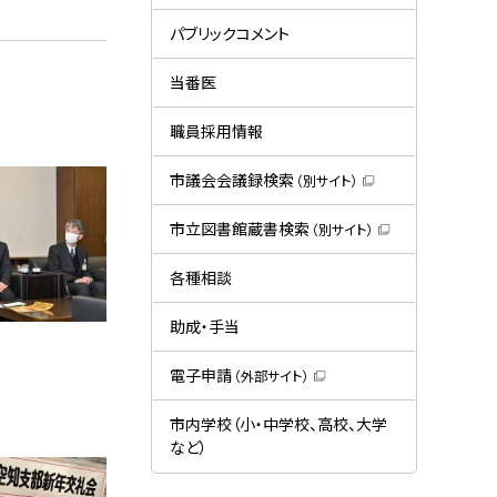
ー
（
新
規
パブリックコメント
ウ
ィ
ン
当番医
ド
ウ
で
職員採用情報
開
き
ま
市議会会議録検索
（別サイト）
す
（
）
新
規
市立図書館蔵書検索
（別サイト）
ウ
（
ィ
新
ン
規
各種相談
ド
ウ
ウ
ィ
で
ン
助成・手当
開
ド
き
ウ
ま
で
電子申請
（外部サイト）
す
開
（
）
き
新
ま
規
市内学校（小・中学校、高校、大学
す
ウ
）
など）
ィ
ン
ド