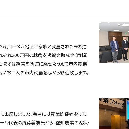
培で深川市メム地区に家族と就農された末松さ
れぞれ200万円の就農支援資金助成金（目録）
と、まずは経営を軌道に乗せたうえで市内農業
若いお二人の市内就農を心から歓迎致します。
4」に出席しました。会場には農業関係者をはじ
ァーム代表の齊藤義崇氏から「空知農業の現状・