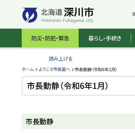
本
本
文
文
へ
へ
メ
戻
北
ニ
る
海
防災・防犯・緊急
暮らし・手続き
ュ
メ
ー
ニ
道
へ
ュ
読み上げる
深
ー
へ
ホーム
ようこそ市長室へ
市長動静（令和6年1月）
川
戻
る
市長動静（令和6年1月）
市
ペ
H
ー
o
ジ
k
k
ペ
の
a
ー
ト
i
市長動静
ジ
d
ッ
o
内
プ
F