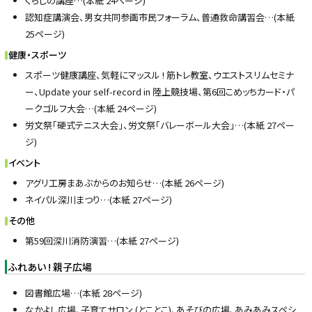
くらしの講座…(本紙 24ページ)
認知症講演会、男女共同参画市民フォーラム、普通救命講習会…(本紙
25ページ)
健康・スポーツ
スポーツ健康講座、気軽にマッスル ! 筋トレ教室、ウエストスリムセミナ
ー、Update your self-record in 陸上競技場、第6回こめッちカード・パ
ークゴルフ大会…(本紙 24ページ)
労文祭「硬式テニス大会」、労文祭「バレーボール大会」…(本紙 27ペー
ジ)
イベント
アグリ工房まあぶからのお知らせ…(本紙 26ページ)
ネイパル深川まつり…(本紙 27ページ)
その他
第59回深川消防演習…(本紙 27ページ)
ふれあい ! 親子広場
図書館広場…(本紙 28ページ)
なかよし広場、子育てサロン (とことこ)、あそびの広場、あみあみスペシ