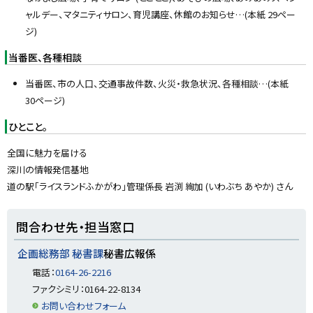
ャルデー、マタニティサロン、育児講座、休館のお知らせ…(本紙 29ペー
ジ)
当番医、各種相談
当番医、市の人口、交通事故件数、火災・救急状況、各種相談…(本紙
30ページ)
ひとこと。
全国に魅力を届ける
深川の情報発信基地
道の駅「ライスランドふかがわ」管理係長 岩渕 絢加 (いわぶち あやか) さん
ト
問合わせ先・担当窓口
ッ
プ
企画総務部 秘書課
秘書広報係
に
電話：
0164-26-2216
戻
ファクシミリ：0164-22-8134
る
お問い合わせフォーム