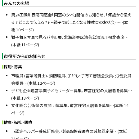
みんなの広場
第24回深川西高同窓会「同窓の夕べ」開催のお知らせ、「何歳から伝え
る ? どこまで伝える ?」～親子で話したくなる性教育のお話会～…(本
紙 10ページ)
獅子舞を写真で見るパネル展、北海道寄席演芸公演深川福北寄席…
(本紙 11ページ)
市役所からのお知らせ
採用・募集
市職員 (言語聴覚士)、消防職員、子ども・子育て審議会委員、労働委員
会委員…(本紙 12ページ)
子ども企画運営事業子どもリーダー募集、市営住宅の入居者を募集…
(本紙 13ページ)
文化総合芸術祭の参加団体募集、道営住宅入居者を募集…(本紙 14
ページ)
健康・福祉・医療
市認定ヘルパー養成研修会、後期高齢者医療の減額認定証…(本紙
14ページ)