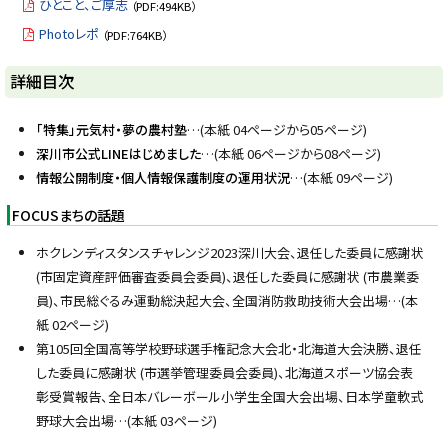
ひとこと、ご厚志
（PDF:494KB）
Photoレポ
（PDF:764KB）
ト
詳細目次
ッ
プ
「特集」元気村・夢の農村塾
…(本紙 04ページから05ページ)
に
深川市公式LINEはじめました
…(本紙 06ページから08ページ)
戻
情報公開制度・個人情報保護制度の運用状況
…(本紙 09ページ)
る
FOCUSまちの話題
ホクレンディスタンスチャレンジ2023深川大会、退任した委員に感謝状
(市固定資産評価審査委員会委員)、退任した委員に感謝状 (市農業委
員)、市民総ぐるみ運動総決起大会、全国消防救助技術大会出場…(本
紙 02ページ)
第105回全国高等学校野球選手権記念大会北・北海道大会決勝、退任
した委員に感謝状 (市選挙管理委員会委員)、北海道スポーツ協会表
彰受賞報告、全日本バレーボール小学生全国大会出場、日本学童軟式
野球大会出場…(本紙 03ページ)