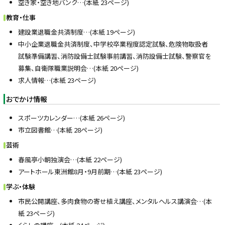
空き家・空き地バンク…(本紙 23ページ)
教育・仕事
建設業退職金共済制度…(本紙 19ページ)
中小企業退職金共済制度、中学校卒業程度認定試験、危険物取扱者
試験準備講習、消防設備士試験事前講習、消防設備士試験、警察官を
募集、自衛隊職業説明会…(本紙 20ページ)
求人情報…(本紙 23ページ)
おでかけ情報
スポーツカレンダー…(本紙 26ページ)
市立図書館…(本紙 28ページ)
芸術
春風亭小朝独演会…(本紙 22ページ)
アートホール東洲館8月・9月前期…(本紙 23ページ)
学ぶ・体験
市民公開講座、多肉食物の寄せ植え講座、メンタルヘルス講演会…(本
紙 23ページ)