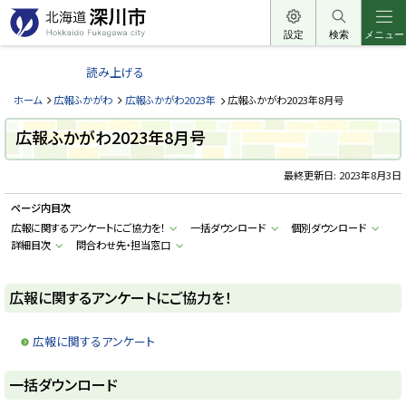
本
文
設定
検索
メニュー
北
へ
海
読み上げる
メ
道
ニ
ホーム
広報ふかがわ
広報ふかがわ2023年
広報ふかがわ2023年8月号
深
ュ
川
広報ふかがわ2023年8月号
ー
市
へ
最終更新日:
2023年8月3日
H
o
k
ページ内目次
k
a
広報に関するアンケートにご協力を！
一括ダウンロード
個別ダウンロード
i
詳細目次
問合わせ先・担当窓口
d
o
F
u
広報に関するアンケートにご協力を！
k
a
g
a
広報に関するアンケート
w
a
c
ト
一括ダウンロード
i
ッ
t