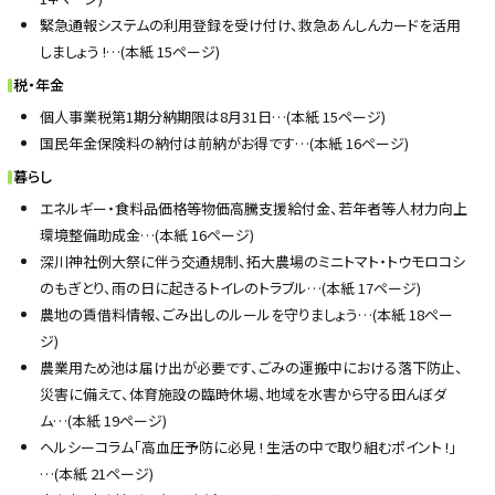
緊急通報システムの利用登録を受け付け、救急あんしんカードを活用
しましょう !…(本紙 15ページ)
税・年金
個人事業税第1期分納期限は8月31日…(本紙 15ページ)
国民年金保険料の納付は前納がお得です…(本紙 16ページ)
暮らし
エネルギー・食料品価格等物価高騰支援給付金、若年者等人材力向上
環境整備助成金…(本紙 16ページ)
深川神社例大祭に伴う交通規制、拓大農場のミニトマト・トウモロコシ
のもぎとり、雨の日に起きるトイレのトラブル…(本紙 17ページ)
農地の賃借料情報、ごみ出しのルールを守りましょう…(本紙 18ペー
ジ)
農業用ため池は届け出が必要です、ごみの運搬中における落下防止、
災害に備えて、体育施設の臨時休場、地域を水害から守る田んぼダ
ム…(本紙 19ページ)
ヘルシーコラム「高血圧予防に必見 ! 生活の中で取り組むポイント !」
…(本紙 21ページ)