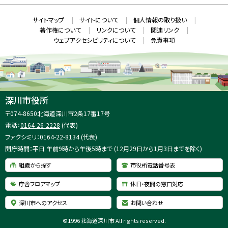
ン
ド
本
ウ
サ
サイトマップ
サイトについて
個人情報の取り扱い
で
文
開
イ
著作権について
リンクについて
関連リンク
へ
き
ト
ま
ウェブアクセシビリティについて
免責事項
戻
す
情
）
る
メ
報
ニ
ュ
ー
へ
深川市役所
戻
住
〒074-8650
北海道深川市2条17番17号
る
所
電話：
0164-26-2228
(代表)
：
ファクシミリ：0164-22-8134 (代表)
開庁時間：平日 午前9時から午後5時まで (12月29日から1月3日までを除く)
組織から探す
市役所電話番号表
庁舎フロアマップ
休日・夜間の窓口対応
深川市へのアクセス
お問い合わせ
©
1996 北海道深川市 All rights reserved.