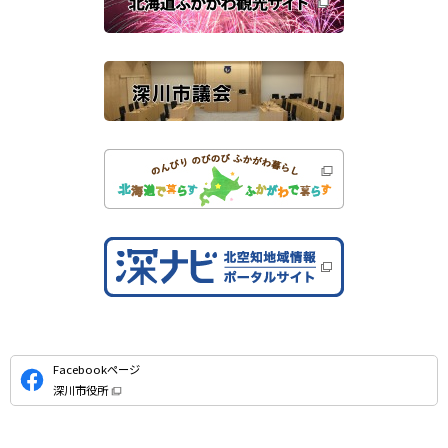
す
サ
）
イ
ト
公
Facebookページ
式
深川市役所
S
（
新
N
規
ウ
S
ィ