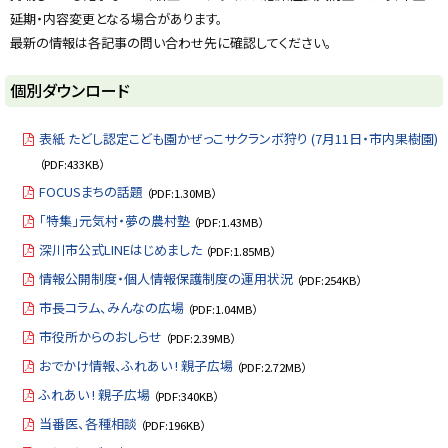
延期・内容変更となる場合があります。
最新の情報は各記事の問い合わせ先に確認してください。
ト
個別ダウンロード
ッ
プ
表紙 たどし認定こども園かぜっこサクランボ狩り (7月11日・市内果樹園)
に
（PDF:433KB）
戻
FOCUSまちの話題
（PDF:1.30MB）
る
「特集」元気村・夢の農村塾
（PDF:1.43MB）
深川市公式LINEはじめました
（PDF:1.85MB）
情報公開制度・個人情報保護制度の運用状況
（PDF:254KB）
市長コラム、みんなの広場
（PDF:1.04MB）
市役所からのおしらせ
（PDF:2.39MB）
おでかけ情報、ふれあい ! 親子広場
（PDF:2.72MB）
ふれあい ! 親子広場
（PDF:340KB）
当番医、各種相談
（PDF:196KB）