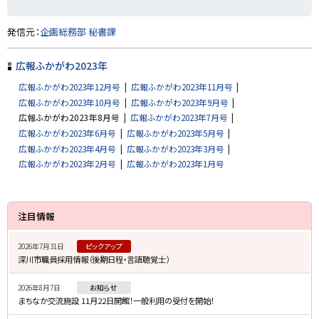
ト
発信元：
企画総務部 秘書課
ッ
プ
広報ふかがわ2023年
に
広報ふかがわ2023年12月号
広報ふかがわ2023年11月号
戻
広報ふかがわ2023年10月号
広報ふかがわ2023年9月号
る
広報ふかがわ2023年8月号
広報ふかがわ2023年7月号
広報ふかがわ2023年6月号
広報ふかがわ2023年5月号
広報ふかがわ2023年4月号
広報ふかがわ2023年3月号
広報ふかがわ2023年2月号
広報ふかがわ2023年1月号
サ
注目情報
イ
2026年7月31日
ピックアップ
ド
深川市職員採用情報（後期日程・言語聴覚士）
・
2026年8月7日
お知らせ
メ
まちなか交流施設 11月22日開館！一般利用の受付を開始！
ニ