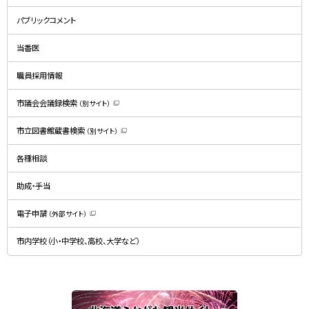
（
新
規
パブリックコメント
ウ
ィ
ン
ド
当番医
ウ
で
開
職員採用情報
き
ま
す
）
市議会会議録検索
（別サイト）
（
新
規
市立図書館蔵書検索
（別サイト）
ウ
（
ィ
新
ン
規
ド
各種相談
ウ
ウ
ィ
で
ン
開
ド
助成・手当
き
ウ
ま
で
す
開
）
電子申請
（外部サイト）
き
（
ま
新
す
規
）
市内学校（小・中学校、高校、大学など）
ウ
ィ
ン
ド
ウ
で
関
開
き
連
ま