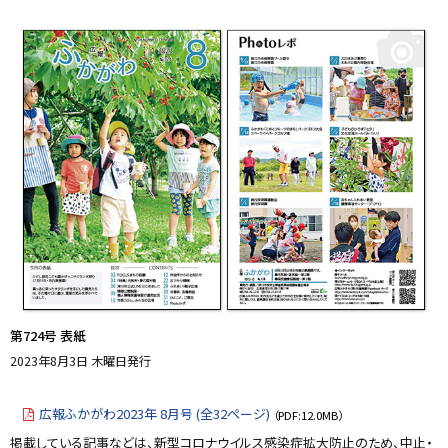
y
プ
に
戻
る
第724号 表紙
2023年8月3日 木曜日発行
広報ふかがわ2023年 8月号 (全32ページ)
（PDF:12.0MB）
掲載している記事などは、新型コロナウイルス感染症拡大防止のため、中止・