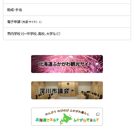
ウ
ィ
で
ン
開
ド
助成・手当
き
ウ
ま
で
す
開
）
電子申請
（外部サイト）
き
（
ま
新
す
規
）
市内学校（小・中学校、高校、大学など）
ウ
ィ
ン
ド
ウ
で
関
開
き
連
ま
す
サ
）
イ
ト