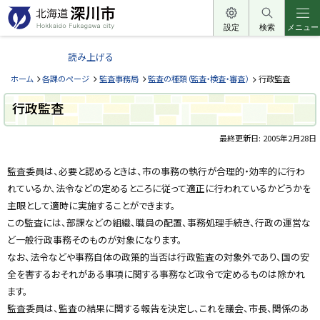
本
文
設定
検索
メニュー
北
へ
海
読み上げる
メ
道
ニ
ホーム
各課のページ
監査事務局
監査の種類（監査・検査・審査）
行政監査
深
ュ
川
行政監査
ー
市
へ
最終更新日:
2005年2月28日
H
o
ペ
k
ー
k
監査委員は、必要と認めるときは、市の事務の執行が合理的・効率的に行わ
a
ジ
れているか、法令などの定めるところに従って適正に行われているかどうかを
i
内
d
目
主眼として適時に実施することができます。
o
次
F
この監査には、部課などの組織、職員の配置、事務処理手続き、行政の運営な
u
問
k
ど一般行政事務そのものが対象になります。
合
a
わ
なお、法令などや事務自体の政策的当否は行政監査の対象外であり、国の安
g
せ
a
全を害するおそれがある事項に関する事務など政令で定めるものは除かれ
w
先
a
ます。
・
c
担
監査委員は、監査の結果に関する報告を決定し、これを議会、市長、関係のあ
i
当
t