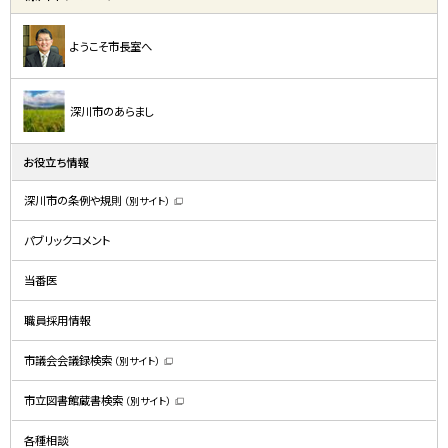
ようこそ市長室へ
深川市のあらまし
お役立ち情報
深川市の条例や規則
（別サイト）
（
新
規
パブリックコメント
ウ
ィ
ン
ド
当番医
ウ
で
開
職員採用情報
き
ま
す
）
市議会会議録検索
（別サイト）
（
新
規
市立図書館蔵書検索
（別サイト）
ウ
（
ィ
新
ン
規
ド
各種相談
ウ