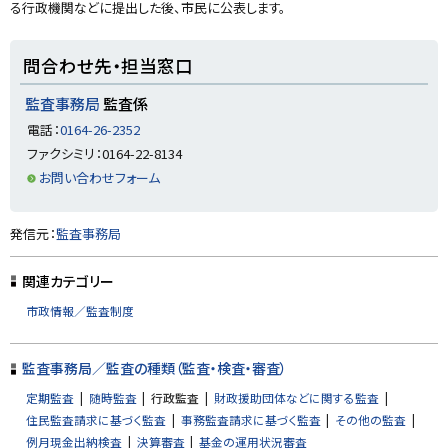
る行政機関などに提出した後、市民に公表します。
窓
y
口
問合わせ先・担当窓口
監査事務局
監査係
電話：
0164-26-2352
ファクシミリ：0164-22-8134
お問い合わせフォーム
ト
発信元：
監査事務局
ッ
プ
関連カテゴリー
に
市政情報／監査制度
戻
る
監査事務局／監査の種類（監査・検査・審査）
定期監査
随時監査
行政監査
財政援助団体などに関する監査
住民監査請求に基づく監査
事務監査請求に基づく監査
その他の監査
例月現金出納検査
決算審査
基金の運用状況審査