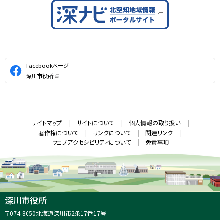
公
Facebookページ
式
深川市役所
S
（
新
N
規
ウ
S
ィ
ン
ド
本
ウ
サ
サイトマップ
サイトについて
個人情報の取り扱い
で
文
開
イ
著作権について
リンクについて
関連リンク
へ
き
ト
ま
ウェブアクセシビリティについて
免責事項
戻
す
情
）
る
メ
報
ニ
ュ
ー
へ
深川市役所
戻
住
〒074-8650
北海道深川市2条17番17号
る