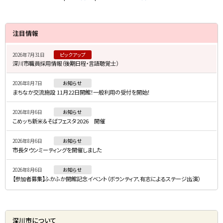
サ
注目情報
イ
2026年7月31日
ピックアップ
ド
深川市職員採用情報（後期日程・言語聴覚士）
・
2026年8月7日
お知らせ
メ
まちなか交流施設 11月22日開館！一般利用の受付を開始！
ニ
2026年8月6日
お知らせ
ュ
こめッち新米＆そばフェスタ2026 開催
ー
2026年8月6日
お知らせ
市長タウンミーティングを開催しました
2026年8月6日
お知らせ
【参加者募集】ふかふか開館記念イベント（ボランティア、有志によるステージ出演）
深川市について