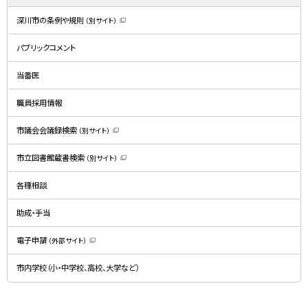
深川市の条例や規則
（別サイト）
（
新
規
パブリックコメント
ウ
ィ
ン
ド
当番医
ウ
で
開
職員採用情報
き
ま
す
）
市議会会議録検索
（別サイト）
（
新
規
市立図書館蔵書検索
（別サイト）
ウ
（
ィ
新
ン
規
ド
各種相談
ウ
ウ
ィ
で
ン
開
ド
助成・手当
き
ウ
ま
で
す
開
）
電子申請
（外部サイト）
き
（
ま
新
す
規
）
市内学校（小・中学校、高校、大学など）
ウ
ィ
ン
ド
ウ
で