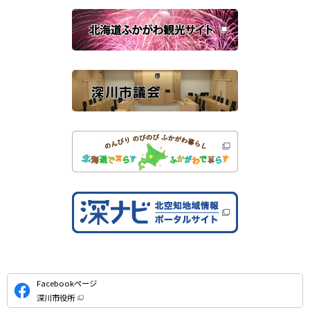
関
開
き
連
ま
す
サ
）
イ
ト
公
Facebookページ
式
深川市役所
S
（