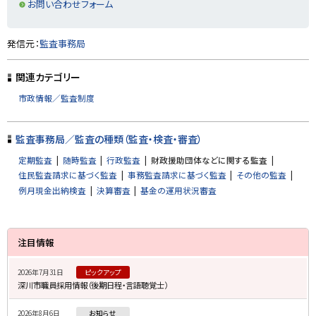
お問い合わせフォーム
ト
発信元：
監査事務局
ッ
プ
関連カテゴリー
に
市政情報／監査制度
戻
る
監査事務局／監査の種類（監査・検査・審査）
定期監査
随時監査
行政監査
財政援助団体などに関する監査
住民監査請求に基づく監査
事務監査請求に基づく監査
その他の監査
例月現金出納検査
決算審査
基金の運用状況審査
サ
注目情報
イ
2026年7月31日
ピックアップ
ド
深川市職員採用情報（後期日程・言語聴覚士）
・
2026年8月6日
お知らせ