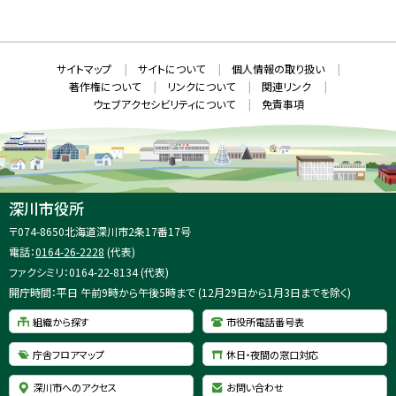
新
N
規
ウ
S
ィ
ン
ド
本
ウ
サ
サイトマップ
サイトについて
個人情報の取り扱い
で
文
開
イ
著作権について
リンクについて
関連リンク
へ
き
ト
ま
ウェブアクセシビリティについて
免責事項
戻
す
情
）
る
メ
報
ニ
ュ
ー
へ
深川市役所
戻
住
〒074-8650
北海道深川市2条17番17号
る
所
電話：
0164-26-2228
(代表)
：
ファクシミリ：0164-22-8134 (代表)
開庁時間：平日 午前9時から午後5時まで (12月29日から1月3日までを除く)
組織から探す
市役所電話番号表
庁舎フロアマップ
休日・夜間の窓口対応
深川市へのアクセス
お問い合わせ