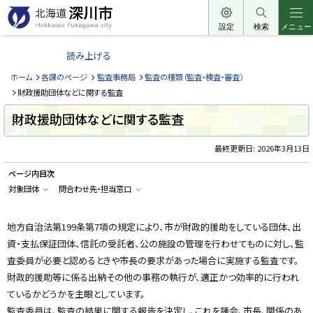
本
文
設定
検索
メニュー
北
へ
海
読み上げる
メ
道
ニ
ホーム
各課のページ
監査事務局
監査の種類（監査・検査・審査）
深
ュ
財政援助団体などに関する監査
川
ー
財政援助団体などに関する監査
市
へ
H
o
最終更新日:
2026年3月13日
k
k
ページ内目次
a
i
対象団体
問合わせ先・担当窓口
d
o
F
u
地方自治法第199条第7項の規定により、市が財政的援助をしている団体、出
k
資・支払保証団体、信託の受託者、公の施設の管理を行わせてものに対し、監
a
g
査委員が必要と認めるときや市長の要求があった場合に実施する監査です。
a
w
財政的援助等に係る出納その他の事務の執行が、適正かつ効率的に行われ
a
c
ているかどうかを主眼としています。
i
監査委員は、監査の結果に関する報告を決定し、これを議会、市長、関係のあ
t