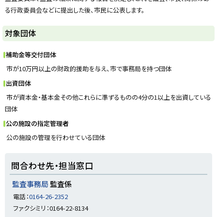
y
る行政委員会などに提出した後、市民に公表します。
対象団体
補助金等交付団体
市が10万円以上の財政的援助を与え、市で事務局を持つ団体
出資団体
市が資本金・基本金その他これらに準ずるものの4分の1以上を出資している
団体
公の施設の指定管理者
公の施設の管理を行わせている団体
ト
問合わせ先・担当窓口
ッ
プ
監査事務局
監査係
に
電話：
0164-26-2352
戻
ファクシミリ：0164-22-8134
る